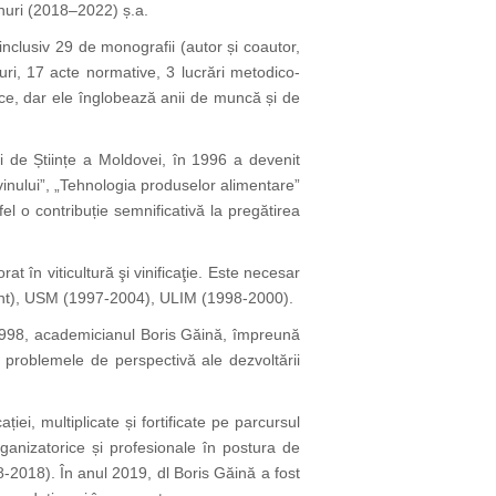
inuri (2018–2022) ș.a.
, inclusiv 29 de monografii (autor și coautor,
uri, 17 acte normative, 3 lucrări metodico-
ice, dar ele înglobează anii de muncă și de
 de Științe a Moldovei, în 1996 a devenit
 vinului”, „Tehnologia produselor alimentare”
el o contribuție semnificativă la pregătirea
t în viticultură şi vinificaţie. Este necesar
ezent), USM (1997-2004), ULIM (1998-2000).
lui 1998, academicianul Boris Găină, împreună
ă problemele de perspectivă ale dezvoltării
iei, multiplicate și fortificate pe parcursul
rganizatorice și profesionale în postura de
-2018). În anul 2019, dl Boris Găină a fost