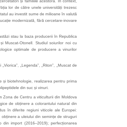
cercetători și familiile acestora. În context,
bția lor de către unele universități trezesc
 statul au investit sume de milioane în valută
ducație modernizată, fără cercetare-inovare
 astăzi stau la baza producerii în Republica
și Muscat-Otonell. Studiul soiurilor noi cu
nologice optimale de producere a vinurilor
i „Viorica”, „Legenda”, „Riton”, „Muscat de
ie și biotehnologie, realizarea pentru prima
lipeptidele din suc și vinuri.
n Zona de Centru a viticulturii din Moldova
gice de obținere a colorantului natural din
 în diferite regiuni viticole ale Europei:
bținere a uleiului din semințe de struguri
o din import (2016–2019); perfecționarea