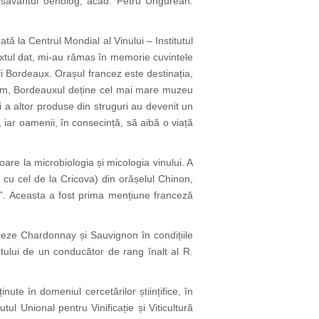
de la savantul oenolog, acad. Petru Ungurean.
ă la Centrul Mondial al Vinului – Institutul
extul dat, mi-au rămas în memorie cuvintele
fi Bordeaux. Orașul francez este destinația,
mium, Bordeauxul deține cel mai mare muzeu
și a altor produse din struguri au devenit un
i, iar oamenii, în consecință, să aibă o viață
oare la microbiologia și micologia vinului. A
r cu cel de la Cricova) din orășelul Chinon,
lais”. Aceasta a fost prima mențiune franceză
nceze Chardonnay și Sauvignon în condițiile
stului de un conducător de rang înalt al R.
nute în domeniul cercetărilor științifice, în
l Unional pentru Vinificație și Viticultură