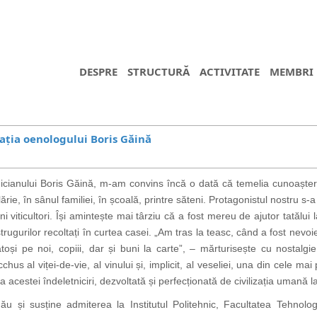
DESPRE
STRUCTURĂ
ACTIVITATE
MEMBRI
irația oenologului Boris Găină
lui Boris Găină, m-am convins încă o dată că temelia cunoașterii, 
lărie, în sânul familiei, în școală, printre săteni. Protagonistul nostru s
ni viticultori. Își amintește mai târziu că a fost mereu de ajutor tatălui l
rugurilor recoltați în curtea casei. „Am tras la teasc, când a fost nevoi
toși pe noi, copiii, dar și buni la carte”, – mărturisește cu nostalgi
 al viței-de-vie, al vinului și, implicit, al veseliei, una din cele mai p
estei îndeletniciri, dezvoltată și perfecționată de civilizația umană la
u și susține admiterea la Institutul Politehnic, Facultatea Tehnologi