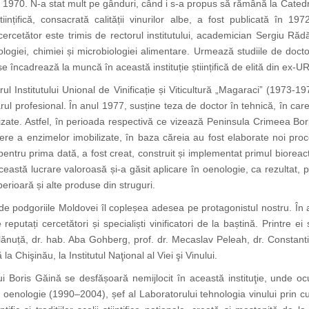
n 1970. N-a stat mult pe gânduri, când i s-a propus să rămână la Catedra d
ințifică, consacrată calității vinurilor albe, a fost publicată în 1972.
cercetător este trimis de rectorul institutului, academician Sergiu Răd
giei, chimiei și microbiologiei alimentare. Urmează studiile de doctora
e încadrează la muncă în această instituție științifică de elită din ex-
adrul Institutului Unional de Vinificație și Viticultură „Magaraci” (1973
ul profesional. În anul 1977, susține teza de doctor în tehnică, în care
ilizate. Astfel, în perioada respectivă ce vizează Peninsula Crimeea Bo
 a enzimelor imobilizate, în baza căreia au fost elaborate noi proc
 pentru prima dată, a fost creat, construit și implementat primul bioreact
ceastă lucrare valoroasă și-a găsit aplicare în oenologie, ca rezultat, 
erioară și alte produse din struguri.
e podgoriile Moldovei îl copleșea adesea pe protagonistul nostru. În anu
 reputați cercetători și specialiști vinificatori de la baștină. Printr
ănuță, dr. hab. Aba Gohberg, prof. dr. Mecaslav Peleah, dr. Constanti
la Chişinău, la Institutul Naţional al Viei şi Vinului.
a lui Boris Găină se desfășoară nemijlocit în această instituţie, unde 
c în oenologie (1990–2004), șef al Laboratorului tehnologia vinului pri