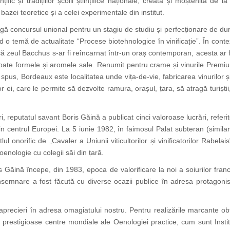
nțific și tradițiilor școlii științifice naționale, creată și moștenită 
azei teoretice și a celei experimentale din institut.
gă concursul unional pentru un stagiu de studiu și perfecționare de durat
o temă de actualitate “Procese biotehnologice în vinificație”. În cont
dacă zeul Bacchus s-ar fi reîncarnat într-un oraș contemporan, acesta ar 
toate formele și aromele sale. Renumit pentru crame și vinurile Pre
el spus, Bordeaux este localitatea unde vița-de-vie, fabricarea vinurilor 
lor ei, care le permite să dezvolte ramura, orașul, țara, să atragă turiști
, reputatul savant Boris Găină a publicat cinci valoroase lucrări, referit
in centrul Europei. La 5 iunie 1982, în faimosul Palat subteran (simila
lul onorific de „Cavaler a Uniunii viticultorilor și vinificatorilor Rabe
oenologie cu colegii săi din țară.
s Găină începe, din 1983, epoca de valorificare la noi a soiurilor fra
onsemnare a fost făcută cu diverse ocazii publice în adresa protagoni
i aprecieri în adresa omagiatului nostru. Pentru realizările marcante obți
prestigioase centre mondiale ale Oenologiei practice, cum sunt Institutu