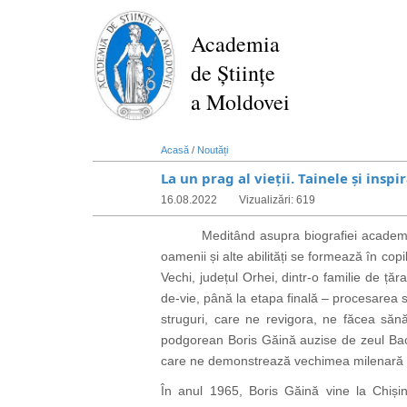
Mergi
la
Academia
conţinutul
de Științe
principal
a Moldovei
Acasă
/
Noutăți
La un prag al vieții. Tainele și insp
16.08.2022
Vizualizări: 619
Meditând asupra biografiei academicianu
oamenii și alte abilități se formează în copi
Vechi, județul Orhei, dintr-o familie de țăra
de-vie, până la etapa finală – procesarea st
struguri, care ne revigora, ne făcea sănă
podgorean Boris Găină auzise de zeul Bacchus
care ne demonstrează vechimea milenară a ac
În anul 1965, Boris Găină vine la Chișină