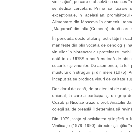
vinificației”, pe care o absolvă cu succes î
se dedica cercetării. Prima sa lucrare ști
excepționale, în același an, promițătorul 
Alimentare din Moscova în domeniul tehnolo
„Magaraci” din Ialta (Crimeea), după care s
În perioada doctoratului și activității în c
manifeste din plin vocația de oenolog și har
vinurilor în bioreactor cu proteinaze imob
dată în ex-URSS o nouă metodă de obținere
sucurilor și vinurilor. De asemenea, la fel,
mustului din struguri și din mere (1975). A
început să se producă vinuri de calitate sup
Dar dorul de casă, de prieteni și de rude, d
unional, la care a participat și un grup de
Cozub și Nicolae Guzun, prof. Anatolie Băl
colegii săi de breaslă îl determină să revină 
Din 1979, viaţa şi activitatea ştiinţifică 
Vinificaţie (1979–1990), director ştiinţifi