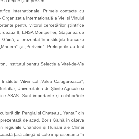
re o deține și în prezent.
nțifice internaționale. Primele contacte cu
e Organizația Internațională a Viei și Vinului
ante pentru viitorul cercetărilor științifice
Bordeaux II, ENSA Montpellier, Stațiunea de
 Găină, a prezentat în instituțiile franceze
Madera” și „Portvein”. Prelegerile au fost
, Institutul pentru Selecție a Viței-de-Vie
Institutul Vitivinicol „Valea Călugărească”,
urfatlar, Universitatea de Științe Agricole și
vice ASAS. Sunt importante și colaborările
micultură din Penglai și Chateau „ Yantai” din
st prezentată de acad. Boris Găină în câteva
 în regiunile Chandon și Hunani ale Chinei
această țară atingând cote impresionante în