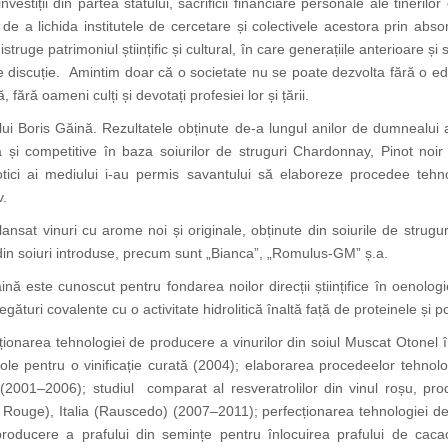
nvestiții din partea statului, sacrificii financiare personale ale tinerilor 
de a lichida institutele de cercetare și colectivele acestora prin absor
truge patrimoniul științific și cultural, în care generațiile anterioare și
de discuție. Amintim doar că o societate nu se poate dezvolta fără o e
 fără oameni culți și devotați profesiei lor și țării.
 dlui Boris Găină. Rezultatele obținute de-a lungul anilor de dumnealui
 și competitive în baza soiurilor de struguri Chardonnay, Pinot noir 
 abiotici ai mediului i-au permis savantului să elaboreze procedee teh
v.
nsat vinuri cu arome noi și originale, obținute din soiurile de strugur
i din soiuri introduse, precum sunt „Bianca”, „Romulus-GM” ș.a.
ină este cunoscut pentru fondarea noilor direcții științifice în oenolog
egături covalente cu o activitate hidrolitică înaltă față de proteinele și po
onarea tehnologiei de producere a vinurilor din soiul Muscat Otonel î
cole pentru o vinificație curată (2004); elaborarea procedeelor tehnolo
001–2006); studiul comparat al resveratrolilor din vinul roșu, produs
Rouge), Italia (Rauscedo) (2007–2011); perfecționarea tehnologiei de o
roducere a prafului din semințe pentru înlocuirea prafului de caca