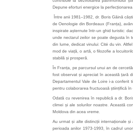
contribuie la dezvoltarea patrimoniului știi
Depune eforturi energice la perfecționarea b
Între anii 1981–1982, dr. Boris Găină câști
de Oenologie din Bordeaux (Franța), având 
inspirate așternute într-un ghid turistic: 
unde nectarul zeilor se poate degusta în 
din lume, dedicat vinului: Cité du vin. Altf
mod de viață, o artă, o filozofie a locuitori
stabilă și prosperă.
În Franța, pe parcursul unui an de cercetări
fost observat și apreciat în această țară d
Departamentul Vale de Loire i-a conferit tit
pentru colaborarea fructuoasă științifică în 
Odată cu revenirea în republică a dr. Bori
climei și ale solurilor noastre. Această c
Moldova din acea vreme.
Au urmat și alte distincții internaționale ș
perioada anilor 1973-1993, în cadrul unor 