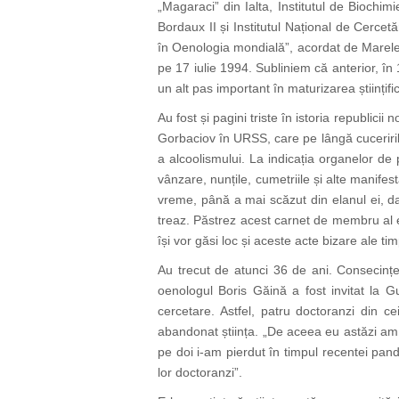
„Magaraci” din Ialta, Institutul de Biochi
Bordaux II și Institutul Național de Cercet
în Oenologia mondială”, acordat de Marele 
pe 17 iulie 1994. Subliniem că anterior, în 1
un alt pas important în maturizarea științifi
Au fost și pagini triste în istoria republici
Gorbaciov în URSS, care pe lângă cuceririle
a alcoolismului. La indicația organelor de p
vânzare, nunțile, cumetriile și alte manife
vreme, până a mai scăzut din elanul ei, da
treaz. Păstrez acest carnet de membru al ei
își vor găsi loc și aceste acte bizare ale tim
Au trecut de atunci 36 de ani. Consecințel
oenologul Boris Găină a fost invitat la G
cercetare. Astfel, patru doctoranzi din ce
abandonat știința. „De aceea eu astăzi am do
pe doi i-am pierdut în timpul recentei pande
lor doctoranzi”.