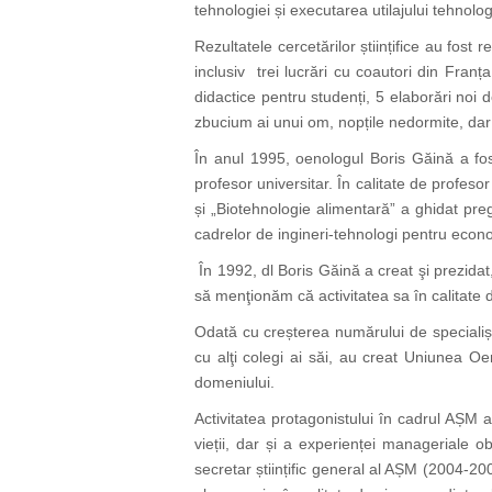
tehnologiei și executarea utilajului tehnolo
Rezultatele cercetărilor științifice au fost 
inclusiv trei lucrări cu coautori din Fran
didactice pentru studenți, 5 elaborări noi
zbucium ai unui om, nopțile nedormite, dar ș
În anul 1995, oenologul Boris Găină a fo
profesor universitar. În calitate de profeso
și „Biotehnologie alimentară” a ghidat preg
cadrelor de ingineri-tehnologi pentru eco
În 1992, dl Boris Găină a creat şi prezidat,
să menţionăm că activitatea sa în calitate
Odată cu creșterea numărului de specialiști 
cu alţi colegi ai săi, au creat Uniunea Oe
domeniului.
Activitatea protagonistului în cadrul AȘM a 
vieții, dar și a experienței manageriale o
secretar științific general al AȘM (2004-2