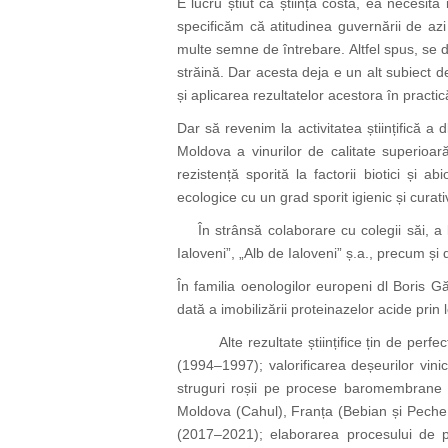
E lucru știut că știința costă, ea necesită i
specificăm că atitudinea guvernării de azi 
multe semne de întrebare. Altfel spus, se dis
străină. Dar acesta deja e un alt subiect 
și aplicarea rezultatelor acestora în practică,
Dar să revenim la activitatea științifică a
Moldova a vinurilor de calitate superioară
rezistență sporită la factorii biotici și
ecologice cu un grad sporit igienic și curati
În strânsă colaborare cu colegii săi, a la
Ialoveni”, „Alb de Ialoveni” ș.a., precum ș
În familia oenologilor europeni dl Boris Gă
dată a imobilizării proteinazelor acide prin l
Alte rezultate științifice țin de perfecți
(1994–1997); valorificarea deșeurilor vini
struguri roșii pe procese baromembrane (2
Moldova (Cahul), Franța (Bebian și Peche 
(2017–2021); elaborarea procesului de p