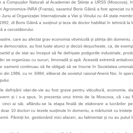
mie a Compușilor Naturali al Academiei de Științe a URSS (Moscova), Inst
ări Agronomice-INRA (Franța), savantul Boris Găină a fost apreciat cu ti
Juriu al Organizației Internaționale a Viei și Vinului cu 44 state membr
992, dl Boris Găină a susținut și teza de doctor habilitat în tehnică la In
că a cercetătorului.
i noastre, care au afectat grav economia vitvinicolă și știința din domeniu
 democratice, au fost luate atunci și decizii deșucheate, ca, de exemplu,
artid și de stat au început să fie defrișate podgoriile industriale, produc
stări se organizau cu sucuri, limonadă și apă. Această extremă antialco
r oamenii continuau să fie obligați să se înscrie în Societatea uniona
 din 1986, cu nr. 6984, eliberat de sovietul raional Anenii Noi, în spe
pului.
e defrișării viței-de-vie au fost grave pentru viticultură, economie, d
uvern și i s-a spus, în prezența unui trimis de la Moscova, că i-au 
i cinci ai săi, aflându-se la etapa finală de elaborare a lucrărilor 
ar 10 doctori cu tezele susținute în domeniu, a mărturisit cu tristețe co
mii. Părinții lor, gestionând mici afaceri, au falimentat și nu au putut în