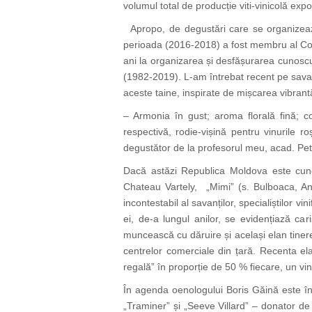
volumul total de producție viti-vinicolă ex
Apropo, de degustări care se organizează 
perioada (2016-2018) a fost membru al Comi
ani la organizarea și desfășurarea cunoscut
(1982-2019). L-am întrebat recent pe savant
aceste taine, inspirate de mișcarea vibrantă
– Armonia în gust; aroma florală fină; co
respectivă, rodie-vișină pentru vinurile r
degustător de la profesorul meu, acad. Pe
Dacă astăzi Republica Moldova este cunoscu
Chateau Vartely, „Mimi” (s. Bulboaca, Ane
incontestabil al savanților, specialiștilor vi
ei, de-a lungul anilor, se evidențiază ca
muncească cu dăruire și același elan tineres
centrelor comerciale din țară. Recenta ela
regală” în proporție de 50 % fiecare, un vin
În agenda oenologului Boris Găină este în p
„Traminer” și „Seeve Villard” – donator de