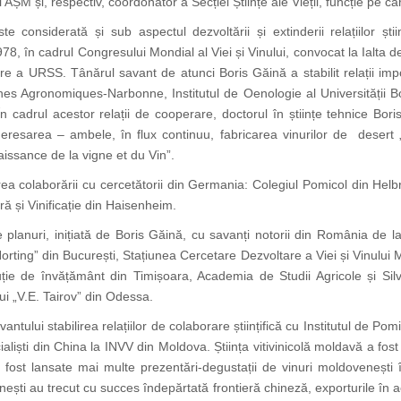
AȘM și, respectiv, coordonator a Secției Științe ale Vieții, funcție pe ca
e considerată și sub aspectul dezvoltării și extinderii relațiilor știi
978, în cadrul Congresului Mondial al Viei și Vinului, convocat la Ialta d
re a URSS. Tânărul savant de atunci Boris Găină a stabilit relații import
rshes Agronomiques-Narbonne, Institutul de Oenologie al Universității 
n cadrul acestor relații de cooperare, doctorul în științe tehnice Boris
heresarea – ambele, în flux continuu, fabricarea vinurilor de desert „
issance de la vigne et du Vin”.
a colaborării cu cercetătorii din Germania: Colegiul Pomicol din Helbron
ură și Vinificație din Haisenheim.
planuri, inițiată de Boris Găină, cu savanți notorii din România de la 
Horting” din București, Stațiunea Cercetare Dezvoltare a Viei și Vinului M
ituție de învățământ din Timișoara, Academia de Studii Agricole și Sil
ului „V.E. Tairov” din Odessa.
antului stabilirea relațiilor de colaborare științifică cu Institutul de Po
cialiști din China la INVV din Moldova. Știința vitivinicolă moldavă a fo
Au fost lansate mai multe prezentări-degustații de vinuri moldovenești
ești au trecut cu succes îndepărtată frontieră chineză, exporturile în 