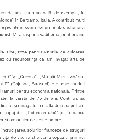
or de talie internațională: de exemplu, în
nde” în Bergamo, Italia. A contribuit mulți
eședinte al comisiilor și membru al juriului
ionist. Mi-a răspuns vădit emoționat privind
ile albe, roze pentru vinurile de culoarea
iniez cu recunoștință că am învățat arta de
 C.V. „Cricova”, „Mileștii Mici”, vinăriile
l P” (Cojușna, Strășeni) etc. este meritul
estei ramuri pentru economia națională. Printre
rvate, la vârsta de 75 de ani. Continuă să
icipat și omagiatul, se află deja pe polițele
e un cupaj din „Feteasca albă” și „Feteasca
or și oaspeților de peste hotare.
 încrucișarea soiurilor franceze de struguri
a-de-vie, va străluci la expoziții prin noi