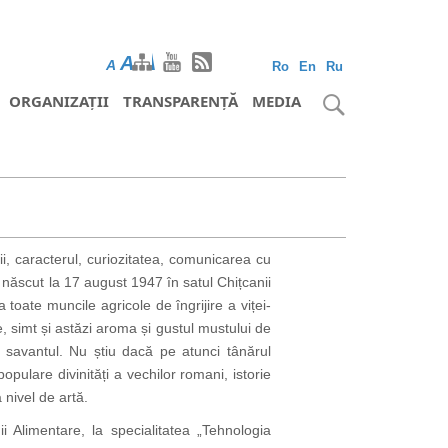
A
A
A
Ro
En
Ru
ORGANIZAȚII
TRANSPARENȚĂ
MEDIA
caracterul, curiozitatea, comunicarea cu
-a născut la 17 august 1947 în satul Chițcanii
a toate muncile agricole de îngrijire a viței-
e, simt și astăzi aroma și gustul mustului de
e savantul. Nu știu dacă pe atunci tânărul
opulare divinități a vechilor romani, istorie
 nivel de artă.
i Alimentare, la specialitatea „Tehnologia