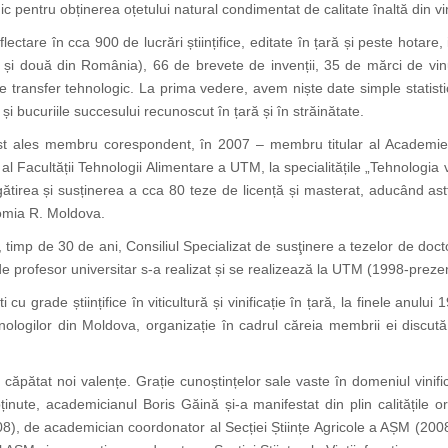
gic pentru obținerea oțetului natural condimentat de calitate înaltă din v
reflectare în cca 900 de lucrări științifice, editate în țară și peste hotare
ța și două din România), 66 de brevete de invenții, 35 de mărci de vin
 de transfer tehnologic. La prima vedere, avem niște date simple statist
i bucuriile succesului recunoscut în țară și în străinătate.
st ales membru corespondent, în 2007 – membru titular al Academiei
r al Facultății Tehnologii Alimentare a UTM, la specialitățile „Tehnologia
ătirea și susținerea a cca 80 teze de licență și masterat, aducând astf
nomia R. Moldova.
 timp de 30 de ani, Consiliul Specializat de susţinere a tezelor de doctora
 de profesor universitar s-a realizat și se realizează la UTM (1998-pr
cu grade științifice în viticultură și vinificație în țară, la finele anu
nologilor din Moldova, organizație în cadrul căreia membrii ei discut
căpătat noi valențe. Grație cunoștințelor sale vaste în domeniul vinificaț
bținute, academicianul Boris Găină și-a manifestat din plin calitățile o
008), de academician coordonator al Secției Științe Agricole a AȘM (2008