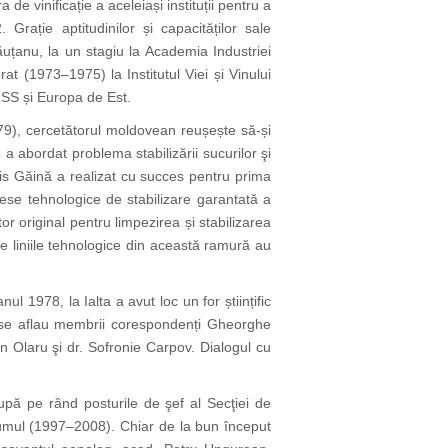
e vinificație a aceleiași instituții pentru a
 Grație aptitudinilor și capacităților sale
ăuțanu, la un stagiu la Academia Industriei
t (1973–1975) la Institutul Viei și Vinului
URSS și Europa de Est.
-1979), cercetătorul moldovean reușește să-și
 a abordat problema stabilizării sucurilor şi
ris Găină a realizat cu succes pentru prima
ese tehnologice de stabilizare garantată a
or original pentru limpezirea și stabilizarea
pe liniile tehnologice din această ramură au
l 1978, la Ialta a avut loc un for științific
e ei se aflau membrii corespondenți Gheorghe
n Olaru şi dr. Sofronie Carpov. Dialogul cu
ocupă pe rând posturile de şef al Secţiei de
n cumul (1997–2008). Chiar de la bun început