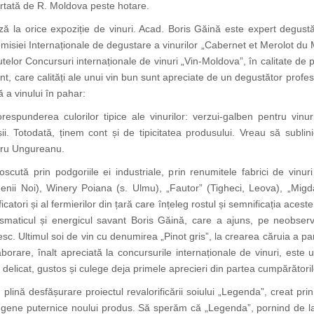
portată de R. Moldova peste hotare.
la orice expoziție de vinuri. Acad. Boris Găină este expert degustăt
siei Internaționale de degustare a vinurilor „Cabernet et Merolot du Mo
elor Concursuri internaționale de vinuri „Vin-Moldova”, în calitate de pr
, care calități ale unui vin bun sunt apreciate de un degustător profes
 a vinului în pahar:
respunderea culorilor tipice ale vinurilor: verzui-galben pentru vinur
oșii. Totodată, ținem cont și de tipicitatea produsului. Vreau să subl
tru Ungureanu.
tă prin podgoriile ei industriale, prin renumitele fabrici de vinuri ca
nii Noi), Winery Poiana (s. Ulmu), „Fautor” (Tigheci, Leova), „Migda
nificatori și al fermierilor din țară care înțeleg rostul și semnificația ac
rismaticul și energicul savant Boris Găină, care a ajuns, pe neobse
c. Ultimul soi de vin cu denumirea „Pinot gris”, la crearea căruia a part
borare, înalt apreciată la concursurile internaționale de vinuri, est
 delicat, gustos și culege deja primele aprecieri din partea cumpărătoril
lină desfășurare proiectul revalorificării soiului „Legenda”, creat prin
 gene puternice noului produs. Să sperăm că „Legenda”, pornind de la viț