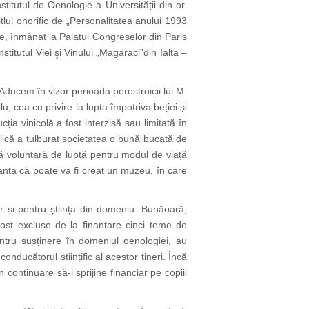
itutul de Oenologie a Universității din or.
tlul onorific de „Personalitatea anului 1993
e, înmânat la Palatul Congreselor din Paris
stitutul Viei şi Vinului „Magaraci”din Ialta –
. Aducem în vizor perioada perestroicii lui M.
 cea cu privire la lupta împotriva beției și
ția vinicolă a fost interzisă sau limitată în
olică a tulburat societatea o bună bucată de
lă voluntară de luptă pentru modul de viață
ranța că poate va fi creat un muzeu, în care
ar și pentru știința din domeniu. Bunăoară,
fost excluse de la finanțare cinci teme de
pentru susținere în domeniul oenologiei, au
nducătorul științific al acestor tineri. Încă
 continuare să-i sprijine financiar pe copiii