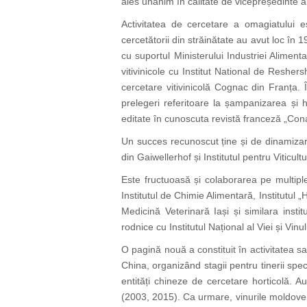
ales unanim în calitate de vicepreședinte al 
Activitatea de cercetare a omagiatului est
cercetătorii din străinătate au avut loc în 1
cu suportul Ministerului Industriei Alimenta
vitivinicole cu Institut National de Reshe
cercetare vitivinicolă Cognac din Franța. Î
prelegeri referitoare la șampanizarea și 
editate în cunoscuta revistă franceză „Cona
Un succes recunoscut ține și de dinamizare
din Gaiwellerhof și Institutul pentru Viticult
Este fructuoasă și colaborarea pe multiple 
Institutul de Chimie Alimentară, Institutul „
Medicină Veterinară Iași și similara inst
rodnice cu Institutul Național al Viei și Vin
O pagină nouă a constituit în activitatea sav
China, organizând stagii pentru tinerii spe
entități chineze de cercetare horticolă. 
(2003, 2015). Ca urmare, vinurile moldoven