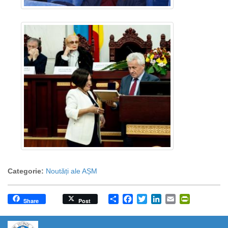
Categorie:
Noutăți ale AȘM
Share
Facebook
Twitter
LinkedIn
Email
PrintFrien
Share
Post
https://propletenie.ru/