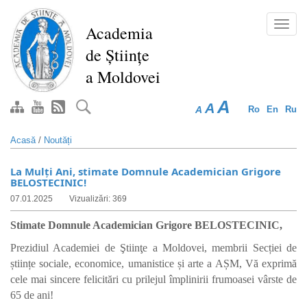
Mergi
la
Toggl
Academia
conţinutul
navig
de Științe
principal
a Moldovei
A
A
A
Ro
En
Ru
Acasă
/
Noutăți
La Mulţi Ani, stimate Domnule Academician Grigore
BELOSTECINIC!
07.01.2025
Vizualizări: 369
Stimate Domnule Academician Grigore BELOSTECINIC,
Prezidiul Academiei de Ştiinţe a Moldovei, membrii Secției de
științe sociale, economice, umanistice și arte a AȘM, Vă exprimă
cele mai sincere felicitări cu prilejul împlinirii frumoasei vârste de
65 de ani!