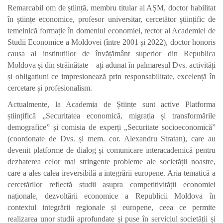
Remarcabil om de știință,
membru titular al AȘM,
doctor habilitat
în științe economice, profesor universitar, cercetător științific de
temeinică formație în domeniul economiei, rector al Academiei de
Studii Economice a Moldovei (între 2001 și 2022), doctor honoris
causa al instituțiilor de învățământ superior din Republica
Moldova și din străinătate – ați adunat în palmaresul Dvs. activități
și obligațiuni ce impresionează prin responsabilitate, excelență în
cercetare și profesionalism.
Actualmente, la Academia de Științe sunt active Platforma
științifică „Securitatea economică, migrația și transformările
demografice” și comisia de experți „Securitate socioeconomică”
(coordonate de Dvs. și mem. cor. Alexandru Stratan), care au
devenit platforme de dialog și comunicare interacademică pentru
dezbaterea celor mai stringente probleme ale societății noastre,
care a ales calea ireversibilă a integrării europene. Aria tematică a
cercetărilor reflectă studii asupra competitivității economiei
naționale, dezvoltării economice a Republicii Moldova în
contextul integrării regionale și europene, ceea ce permite
realizarea unor studii aprofundate și puse în serviciul societății și