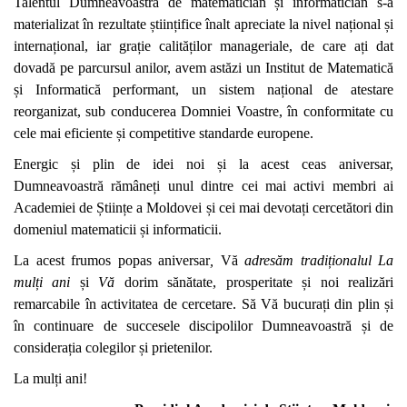
Talentul Dumneavoastră de matematician și informatician s-a
materializat în rezultate științifice înalt apreciate la nivel național și
internațional, iar grație calităților manageriale, de care ați dat
dovadă pe parcursul anilor, avem astăzi un Institut de Matematică
și Informatică performant, un sistem național de atestare
reorganizat, sub conducerea Domniei Voastre, în conformitate cu
cele mai eficiente și competitive standarde europene.
Energic și plin de idei noi și la acest ceas aniversar,
Dumneavoastră rămâneți unul dintre cei mai activi membri ai
Academiei de Științe a Moldovei și cei mai devotați cercetători din
domeniul matematicii și informaticii.
La acest frumos popas aniversar
,
Vă
adresăm tradiționalul
La
mulți ani
și
Vă
dorim sănătate, prosperitate
și noi realizări
remarcabile în activitatea de cercetare.
S
ă Vă bucurați din plin și
în continuare de succesele discipolilor Dumneavoastră și de
considerația colegilor și prietenilor.
La mulți ani!