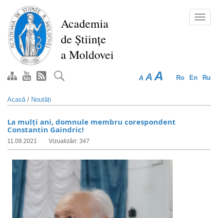
Mergi
la
Toggl
Academia
conţinutul
navig
de Științe
principal
a Moldovei
A
A
A
Ro
En
Ru
Acasă
/
Noutăți
La mulți ani, domnule membru corespondent
Constantin Gaindric!
11.09.2021
Vizualizări: 347