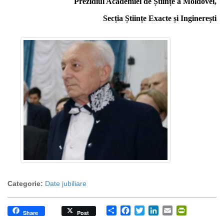
Prezidiul Academiei de Științe a Moldovei,
Secția Științe Exacte și Inginerești
Categorie:
Date jubiliare
Share
Facebook
Twitter
LinkedIn
Email
PrintFrien
Share
Post