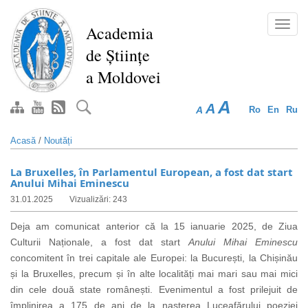
Mergi
la
Toggl
Academia
conţinutul
navig
de Științe
principal
a Moldovei
A
A
A
Ro
En
Ru
Acasă
/
Noutăți
La Bruxelles, în Parlamentul European, a fost dat start
Anului Mihai Eminescu
31.01.2025
Vizualizări: 243
Deja am comunicat anterior că la 15 ianuarie 2025, de Ziua
Culturii Naționale, a fost dat start
Anului Mihai Eminescu
concomitent în trei capitale ale Europei: la București, la Chișinău
și la
Bruxelles, precum și în alte
localități mai mari sau mai mici
din cele două state românești. Evenimentul a fost prilejuit de
împlinirea a 175 de ani de la nașterea Luceafărului poeziei