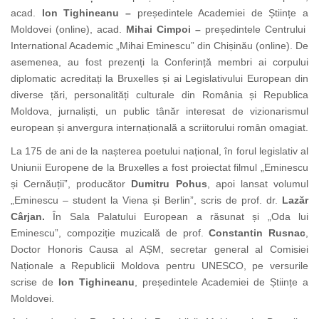
acad.
Ion Tighineanu –
președintele Academiei de Științe a
Moldovei (online), acad.
Mihai Cimpoi –
președintele Centrului
International Academic „Mihai Eminescu” din Chișinău (online). De
asemenea, au fost prezenți la Conferință membri ai corpului
diplomatic acreditați la Bruxelles și ai Legislativului European din
diverse țări, personalități culturale din România și Republica
Moldova, jurnaliști, un public tânăr interesat de vizionarismul
european și anvergura internațională a scriitorului
român
omagiat.
La 175 de ani de la nașterea poetului național,
în forul legislativ al
Uniunii Europene de la Bruxelles a fost proiectat filmul „Eminescu
și Cernăuții”,
producător
Dumitru
Pohus
, apoi lansat volumul
„Eminescu – student la Viena și Berlin”, scris de prof. dr.
Lazăr
Cârjan.
În Sala Palatului European a răsunat și „Oda lui
Eminescu”, compoziție muzicală de prof.
Constantin Rusnac
,
Doctor Honoris Causa al AȘM, secretar general al Comisiei
Naționale a Republicii Moldova pentru UNESCO
, pe versurile
scrise de
Ion Tighineanu
, președintele Academiei de Științe a
Moldovei.