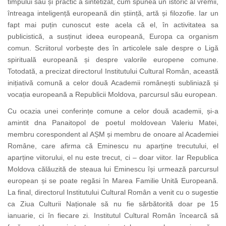
timpului său și practic a sintetizat, cum spunea un istoric al vremii,
întreaga inteligență europeană din știință, artă și filozofie. Iar un
fapt mai puțin cunoscut este acela că el, în activitatea sa
publicistică, a susținut ideea europeană, Europa ca organism
comun. Scriitorul vorbește des în articolele sale despre o Ligă
spirituală europeană și despre valorile europene comune.
Totodată, a precizat directorul Institutului Cultural Român, această
inițiativă comună a celor două Academii românești subliniază și
vocația europeană a Republicii Moldova, parcursul său european.
Cu ocazia unei conferințe comune a celor două academii, și-a
amintit dna Panaitopol de poetul moldovean Valeriu Matei,
membru corespondent al AȘM și membru de onoare al Academiei
Române, care afirma că Eminescu nu aparține trecutului, el
aparține viitorului, el nu este trecut, ci – doar viitor. Iar Republica
Moldova călăuzită de steaua lui Eminescu își urmează parcursul
european și se poate regăsi în Marea Familie Unită Europeană.
La final, directorul
Institutului Cultural Român a venit cu o sugestie
ca Ziua Culturii Naționale să nu fie sărbătorită doar pe 15
ianuarie, ci în fiecare zi. Institutul Cultural Român încearcă să