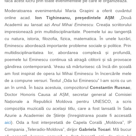
facă acest lucru prin toate evenimentele pe care le organizează.
Moderatoarea evenimentului
Maria Grapini a oferit cuvântul
online acad.
Ion Tighineanu, președintele AȘM
:
„
Două
Academii au lansat azi
Anul Mihai Eminescu
. Creația scriitorului
impresionează prin multidisciplinaritate. Poemele lui au tangență
cu natura, istoria, filozofia, fizica, matematica. În unele
lucrări,
Eminescu abordează importante probleme sociale și politice. Prin
multidisciplinaritatea lor, abordarea complexă și profundă,
poemele lui Eminescu continua să atragă cititorii și să provoace
gândirea contemporană. Vreau să mărturisesc că încă din școală
am fost inspirat de opera lui Mihai Eminescu în încercările mele
de a compune versuri. Textul „Oda lui Eminescu” l-am scris cu un
an în urmă. În baza acestuia, compozitorul
Constantin Rusnac
,
Doctor Honoris Causa al AȘM, secretar general al Comisiei
Naționale a Republicii Moldova pentru UNESCO, a scris
compoziția muzicală cu același titlu, care a fost lansată în Sala
Azurie a Academiei de Științe (
înregistrarea poate fi accesată
aici
).
Oda
a fost interpretată
de Capela Corală „Moldova”, IP
Compania „Teleradio-Moldova”, dirijor
Gabriela Tocari
. Mă bucur