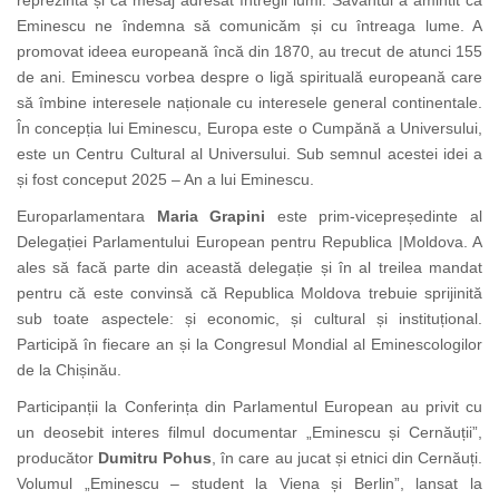
reprezintă și ca mesaj adresat întregii lumi. Savantul a amintit că
Eminescu ne îndemna să comunicăm și cu întreaga lume. A
promovat ideea europeană încă din 1870, au trecut de atunci 155
de ani. Eminescu vorbea despre o ligă spirituală europeană care
să îmbine interesele naționale cu interesele general continentale.
În concepția lui Eminescu, Europa este o Cumpănă a Universului,
este un Centru Cultural al Universului. Sub semnul acestei idei a
și fost conceput 2025 – An a lui Eminescu.
Europarlamentara
Maria Grapini
este prim-vicepreședinte al
Delegației Parlamentului European pentru Republica |Moldova. A
ales să facă parte din această delegație și în al treilea mandat
pentru că este convinsă că Republica Moldova trebuie sprijinită
sub toate aspectele: și economic, și cultural și instituțional.
Participă în fiecare an și la Congresul Mondial al Eminescologilor
de la Chișinău.
Participanții la Conferința din Parlamentul European au privit cu
un deosebit interes filmul documentar „Eminescu și Cernăuții”,
producător
Dumitru
Pohus
, în care au jucat
și
etnici
din Cernăuți.
V
olumul „Eminescu – student la Viena și Berlin”, lansat la