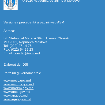
© 2020 Academia de Științe a Moldovei
Versiunea precedentă a paginii web AȘM
Adresa:
bd. Ștefan cel Mare și Sfânt 1, mun. Chișinău
MD 2001, Republica Moldova
Tel: (022) 27 14 78
Fax: (022) 54 28 23
Email:
consiliu@asm.md
Elaborat de
IDSI
Portaluri guvernamentale
www.mecc.gov.md
www.msmps.gov.md
www.madrm.gov.md
www.ancd.gov.md
www.anacec.md
www.agepi.gov.md