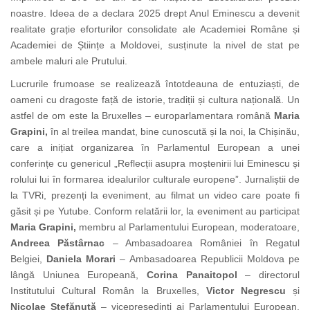
noastre. Ideea de a declara 2025 drept Anul Eminescu a devenit
realitate grație eforturilor consolidate ale Academiei Române și
Academiei de Științe a Moldovei, susținute la nivel de stat pe
ambele maluri ale Prutului.
Lucrurile frumoase se realizează întotdeauna de entuziaști, de
oameni cu dragoste
față de
istorie, tradiții și cultura națională. Un
astfel de om este la Bruxelles – europarlamentara română
Maria
Grapini,
în al treilea mandat,
bine cunoscută și la noi, la Chișinău,
care a inițiat organizarea în Parlamentul European a unei
conferințe cu genericul „Reflecții asupra moștenirii lui Eminescu și
rolului lui în formarea idealurilor culturale europene”. Jurnaliștii de
la TVRi, prezenți la eveniment, au filmat un video care poate fi
găsit și pe Yutube. Conform relatării lor, la eveniment au participat
Maria Grapini,
membru al Parlamentului European,
moderatoare,
Andreea Păstârnac
– Ambasadoarea României în Regatul
Belgiei,
Daniela Morari
– Ambasadoarea Republicii Moldova pe
lângă Uniunea Europeană,
Corina Panaitopol
– directorul
Institutului Cultural Român la Bruxelles,
Victor Negrescu
și
Nicolae Stefănuță
– vicepreședinți ai Parlamentului European,