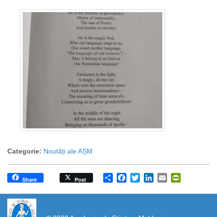
Categorie:
Noutăți ale AȘM
Share
Facebook
Twitter
LinkedIn
Email
PrintFrien
Share
Post
https://propletenie.ru/