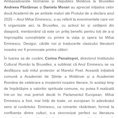
Ambasadoarele României și Republicii Moldova la Bruxelles
Andreea Păstârnac
și
Daniela Morari
au apreciat inițiativa celor
două Academii de pe ambele maluri ale Prutului de a declara anul
2025 –
Anul Mihai Eminescu
, s-au referit la evenimentele care vor
fi organizate aici, la Bruxelles, cu activul lor și cetățenii din
diasporă, menționând că este un prilej benefic pentru toți de a-și
împrospăta cunoștințele cu privire la viața și
opera lui Mihai
Eminescu. Desigur, cărțile noi și traducerile clasicului literaturii
noastre vor fi promovate printre cititori.
În luarea sa de cuvânt,
Corina Panaitopol,
directorul
Institutului
Cultural Român la Bruxelles, a subliniat că Anul Eminescu se va
desfășura sub mitul protector al Marelui Poet. Această inițiativă
comună a Academiei de Științe a Moldovei și a Academiei
Române de celebrare a moștenirii noastre literare, în același timp
de
împărtășire
a valorilor spirituale comune, nu putea fi realizată
într-un loc mai potrivit decât în Parlamentul European. Mihai
Eminescu a fost, mai întâi de toate, un european în adevăratul
sens al cuvântului. Eminescu, ca romantic răsăritean, format la
confluența dintre culturi, s-a sincronizat perfect cu literatura