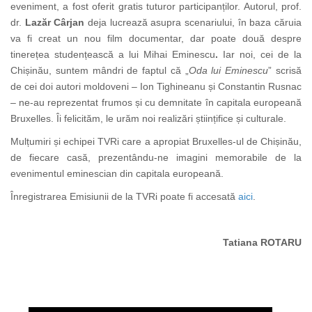
eveniment, a fost oferit gratis tuturor participanților. Autorul, prof.
dr.
Lazăr Cârjan
deja lucrează asupra scenariului, în baza căruia
va fi creat un nou film documentar, dar poate două despre
tinerețea studențească a lui Mihai Eminescu
.
Iar noi, cei de la
Chișinău, suntem mândri de faptul că
„
Oda lui Eminescu
” scrisă
de cei doi autori moldoveni – Ion Tighineanu și Constantin Rusnac
– ne-au reprezentat frumos și cu demnitate în capitala europeană
Bruxelles. Îi felicităm, le urăm noi realizări științifice și culturale.
Mulțumiri și echipei TVRi care a apropiat Bruxelles-ul de Chișinău,
de fiecare casă, prezentându-ne imagini memorabile de la
evenimentul
eminescian din capitala europeană.
Înregistrarea Emisiunii de la TVRi poate fi accesată
aici
.
Tatiana ROTARU