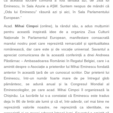
că această lucrare comună a fost lansată azi, de ziua lui
Eminescu, în Sala Azurie a AȘM. Suntem nespus de mândri că
„Oda lui Eminescu” răsună azi și aici, în Sala Parlamentului
European.
”
Acad.
Mihai Cimpoi
(online), la rândul său, a adus mulțumiri
pentru această inspirată idee de a organiza Ziua Culturii
Naționale în Parlamentul European, manifestare consacrată
marelui nostru poet care reprezintă remarcabil și spiritualitatea
românească, dar care este și de vocație universal. Savantul a
apreciat comunicarea de la această conferință a dnei Andreea
Păstârnac – Ambasadoarea României în Regatul Belgiei, care i-a
amintit despre o Asociație a prietenilor lui Mihai Eminescu fondată
anterior în această țară de un cunoscut
scriitor. Dar prietenii lui
Eminescu, într-un număr foarte mare de pe întregul glob
pământesc, se adună anual și la Congresul Mondial al
Eminescologilor, pe care acad. Mihai Cimpoi îl organizează la
Chișinău. La lucrările lui s-a constatat că Eminescu este tradus
deja în 86 de limbi ale lumii și că el, într-adevăr, cel mai bine ne
reprezintă valorile noastre, ne reprezintă ca identitate, ne