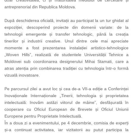
doar creativitatea, ci și maturitatea mediului de cercetare și
antreprenorial din Republica Moldova.
După deschiderea oficială, invitații au participat la un tur ghidat al
expoziției, descoperind proiecte din domenii variate: de la
tehnologii emergente și transfer tehnologic, până la creația
tinerilor și industrii creative. Unul dintre cele mai apreciate
momente a fost prezentarea instalației artistico-tehnologice
„Woven Hills”, realizată de studentele Universității Tehnice a
Moldovei sub coordonarea designerului Mihai Stamati, care a
atras atenția prin combinarea tradiției cu tehnologia într-o formă
vizuală inovatoare.
Pe parcursul zilei a avut loc și cea de-a VII-a ediție a Conferinței
Inovaționale Internaționale „Tinerii, tehnologia și proprietatea
intelectuală: Inovăm astăzi viitorul de mâine”, desfășurată în
cooperare cu Oficiul European de Brevete și Oficiul Uniunii
Europene pentru Proprietate Intelectuală.
În a doua zi a evenimentului, pe 4 decembrie, comisia de experți
și-a continuat activitatea, iar vizitatorii au putut participa la