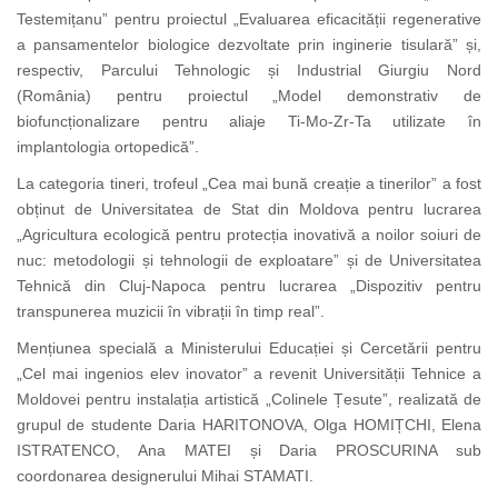
Testemițanu” pentru proiectul „Evaluarea eficacității regenerative
a pansamentelor biologice dezvoltate prin inginerie tisulară” și,
respectiv, Parcului Tehnologic și Industrial Giurgiu Nord
(România) pentru proiectul „Model demonstrativ de
biofuncționalizare pentru aliaje Ti-Mo-Zr-Ta utilizate în
implantologia ortopedică”.
La categoria tineri, trofeul „Cea mai bună creație a tinerilor” a fost
obținut de Universitatea de Stat din Moldova pentru lucrarea
„Agricultura ecologică pentru protecția inovativă a noilor soiuri de
nuc: metodologii și tehnologii de exploatare” și de Universitatea
Tehnică din Cluj-Napoca pentru lucrarea „Dispozitiv pentru
transpunerea muzicii în vibrații în timp real”.
Mențiunea specială a Ministerului Educației și Cercetării pentru
„Cel mai ingenios elev inovator” a revenit Universității Tehnice a
Moldovei pentru instalația artistică „Colinele Țesute”, realizată de
grupul de studente
Daria HARITONOVA, Olga HOMIȚCHI, Elena
ISTRATENCO, Ana MATEI și Daria PROSCURINA
sub
coordonarea designerului Mihai STAMATI.