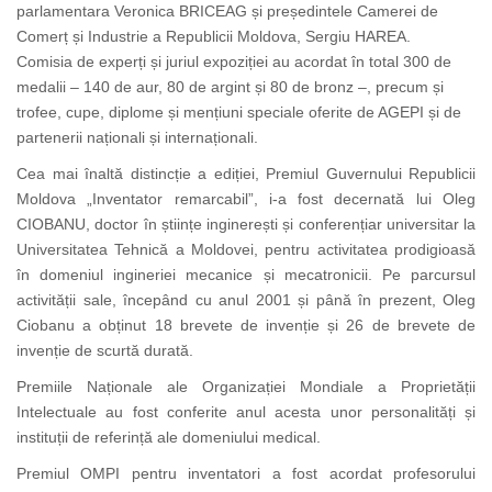
parlamentara Veronica BRICEAG și președintele Camerei de
Comerț și Industrie a Republicii Moldova, Sergiu HAREA.
Comisia de experți și juriul expoziției au acordat în total 300 de
medalii – 140 de aur, 80 de argint și 80 de bronz –, precum și
trofee, cupe, diplome și mențiuni speciale oferite de AGEPI și de
partenerii naționali și internaționali.
Cea mai înaltă distincție a ediției, Premiul Guvernului Republicii
Moldova „Inventator remarcabil”, i-a fost decernată lui Oleg
CIOBANU, doctor în științe inginerești și conferențiar universitar la
Universitatea Tehnică a Moldovei, pentru activitatea prodigioasă
în domeniul ingineriei mecanice și mecatronicii. Pe parcursul
activității sale, începând cu anul 2001 și până în prezent, Oleg
Ciobanu a obținut 18 brevete de invenție și 26 de brevete de
invenție de scurtă durată.
Premiile Naționale ale Organizației Mondiale a Proprietății
Intelectuale au fost conferite anul acesta unor personalități și
instituții de referință ale domeniului medical.
Premiul OMPI pentru inventatori a fost acordat profesorului