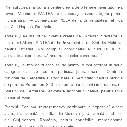
Premiul „Cea mai bună invenție creată de o femeie inventator” i-a
revenit Valerianei PANTEA de la aceeași universitate, iar pentru
titularii străini – Doinei-Liana PÎSLĂ de la Universitatea Tehnică
din Cluj-Napoca, România.
Trofeul „Cea mai bună invenție creată de un tânăr inventator” a
fost oferit Alionei PÎNTEA de la Universitatea de Stat din Moldova
pentru lucrarea „Noi compuși coordinativi ai cuprului (II) cu
activitate antiproliferativă asupra celulelor canceroase”.
Trofeul „Cel mai de succes soi de plantă” a fost acordat în două
categorii distincte: pentru participanții naționali – Centrului
Național de Cercetare și Producere a Semințelor pentru hibridul
de porumb Porumbeni 243, iar pentru participanții internaționali –
Stațiunii de Cercetare-Dezvoltare Agricolă Suceava, pentru soiul
de cartof Event.
Premiul „Cea mai reprezentativă participare la expoziție” a fost
acordat Universității de Stat din Moldova și Universității Tehnice
din Cluj-Napoca, România, pentru portofoliile impresionante
prezentate la această ediție a expoziției.