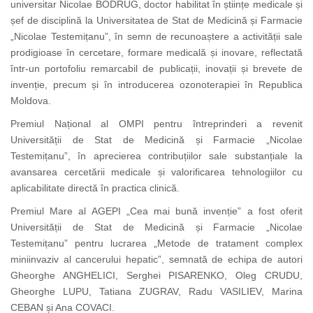
universitar Nicolae BODRUG, doctor habilitat în științe medicale și
șef de disciplină la Universitatea de Stat de Medicină și Farmacie
„Nicolae Testemițanu”, în semn de recunoaștere a activității sale
prodigioase în cercetare, formare medicală și inovare, reflectată
într-un portofoliu remarcabil de publicații, inovații și brevete de
invenție, precum și în introducerea
ozonoterapiei
în Republica
Moldova.
Premiul Național al OMPI pentru întreprinderi
a revenit
Universității de Stat de Medicină și Farmacie „Nicolae
Testemițanu”, în aprecierea contribuțiilor sale substanțiale la
avansarea cercetării medicale și valorificarea tehnologiilor cu
aplicabilitate directă în practica clinică.
Premiul Mare al AGEPI „Cea mai bună invenție” a fost oferit
Universității de Stat de Medicină și Farmacie „Nicolae
Testemițanu” pentru lucrarea „Metode de tratament complex
miniinvaziv al cancerului hepatic”, semnată de echipa de autori
Gheorghe ANGHELICI, Serghei PISARENKO, Oleg CRUDU,
Gheorghe LUPU, Tatiana ZUGRAV, Radu VASILIEV, Marina
CEBAN și Ana COVACI.