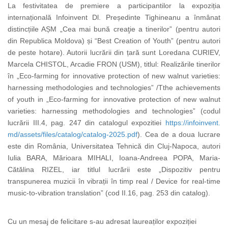
La festivitatea de premiere a participantilor la expoziția
internațională Infoinvent Dl. Președinte Tighineanu a înmânat
distincțiile AȘM „Cea mai bună creaţie a tinerilor” (pentru autori
din Republica Moldova) și “Best Creation of Youth” (pentru autori
de peste hotare). Autorii lucrării din țară sunt Loredana CURIEV,
Marcela CHISTOL, Arcadie FRON (USM), titlul: Realizările tinerilor
în „Eco-farming for innovative protection of new walnut varieties:
harnessing methodologies and technologies” /Tthe achievements
of youth in „Eco-farming for innovative protection of new walnut
varieties: harnessing methodologies and technologies” (codul
lucrării III.4, pag. 247 din catalogul expozitiei
https://infoinvent.
md/assets/files/catalog/
catalog-2025.pdf
). Cea de a doua lucrare
este din România, Universitatea Tehnică din Cluj-Napoca, autori
Iulia BARA, Mărioara MIHALI, Ioana-Andreea POPA, Maria-
Cătălina RIZEL, iar titlul lucrării este „Dispozitiv pentru
transpunerea muzicii în vibrații în timp real / Device for real-time
music-to-vibration translation” (cod II.16, pag. 253 din catalog).
Cu un mesaj de felicitare s-au adresat laureaților expoziției