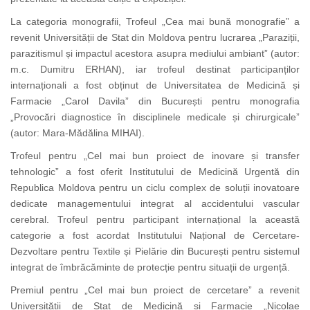
La categoria monografii, Trofeul „Cea mai bună monografie” a
revenit Universității de Stat din Moldova pentru lucrarea „Paraziții,
parazitismul și impactul acestora asupra mediului ambiant” (autor:
m.c. Dumitru ERHAN), iar trofeul destinat participanților
internaționali a fost obținut de Universitatea de Medicină și
Farmacie „Carol Davila” din București pentru monografia
„Provocări diagnostice în disciplinele medicale și chirurgicale”
(autor: Mara-Mădălina MIHAI).
Trofeul pentru „Cel mai bun proiect de inovare și transfer
tehnologic” a fost oferit Institutului de Medicină Urgentă din
Republica Moldova pentru un ciclu complex de soluții inovatoare
dedicate managementului integrat al accidentului vascular
cerebral. Trofeul pentru participant internațional la această
categorie a fost acordat Institutului Național de Cercetare-
Dezvoltare pentru Textile și Pielărie din București pentru sistemul
integrat de îmbrăcăminte de protecție pentru situații de urgență.
Premiul pentru „Cel mai bun proiect de cercetare” a revenit
Universității de Stat de Medicină și Farmacie „Nicolae