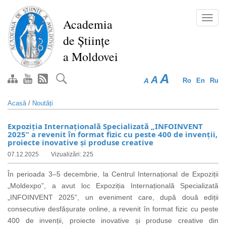
Mergi
la
Toggl
Academia
conţinutul
navig
de Științe
principal
a Moldovei
A
A
A
Ro
En
Ru
Acasă
/
Noutăți
Expoziția Internațională Specializată „INFOINVENT
2025” a revenit în format fizic cu peste 400 de invenții,
proiecte inovative și produse creative
07.12.2025
Vizualizări: 225
În perioada 3–5 decembrie, la Centrul Internațional de Expoziții
„Moldexpo”, a avut loc Expoziția Internațională Specializată
„INFOINVENT 2025”, un eveniment care, după două ediții
consecutive desfășurate online, a revenit în format fizic cu peste
400 de invenții, proiecte inovative și produse creative din