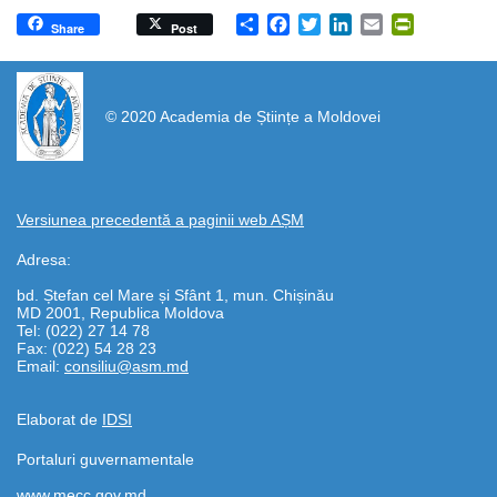
Share
Facebook
Twitter
LinkedIn
Email
PrintFrien
Share
Post
https://propletenie.ru/
© 2020 Academia de Științe a Moldovei
Versiunea precedentă a paginii web AȘM
Adresa:
bd. Ștefan cel Mare și Sfânt 1, mun. Chișinău
MD 2001, Republica Moldova
Tel: (022) 27 14 78
Fax: (022) 54 28 23
Email:
consiliu@asm.md
Elaborat de
IDSI
Portaluri guvernamentale
www.mecc.gov.md