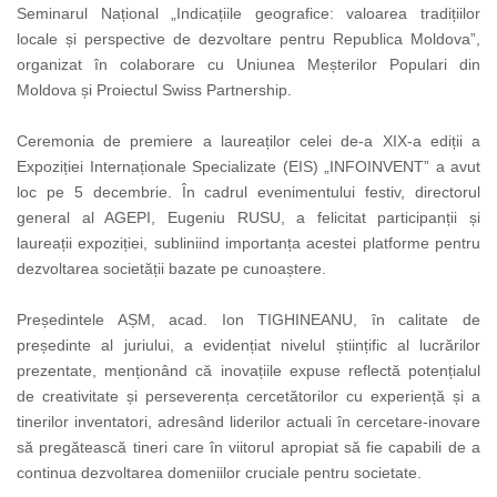
Seminarul Național „Indicațiile geografice: valoarea tradițiilor
locale și perspective de dezvoltare pentru Republica Moldova”,
organizat în colaborare cu Uniunea Meșterilor Populari din
Moldova și Proiectul Swiss Partnership.
Ceremonia de premiere a laureaților celei de-a XIX-a ediții a
Expoziției Internaționale Specializate (EIS) „INFOINVENT” a avut
loc pe 5 decembrie. În cadrul evenimentului festiv, directorul
general al AGEPI, Eugeniu RUSU, a felicitat participanții și
laureații expoziției, subliniind importanța acestei platforme pentru
dezvoltarea societății bazate pe cunoaștere.
Președintele AȘM, acad. Ion TIGHINEANU, în calitate de
președinte al juriului, a evidențiat nivelul științific al lucrărilor
prezentate, menționând că inovațiile expuse reflectă potențialul
de creativitate și perseverența cercetătorilor cu experiență
și a
tinerilor inventatori, adresând liderilor actuali în cercetare-inovare
să pregătească tineri care în viitorul apropiat să fie capabili de a
continua dezvoltarea domeniilor cruciale pentru societate.