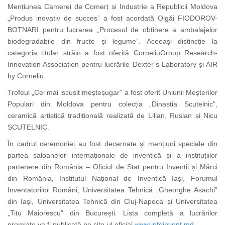
Mențiunea Camerei de Comerț și Industrie a Republicii Moldova
„Produs inovativ de succes” a fost acordată Olgăi FIODOROV-
BOTNARI pentru lucrarea „Procesul de obținere a ambalajelor
biodegradabile din fructe și legume”. Aceeași distincție la
categoria titular străin a fost oferită CorneliuGroup Research-
Innovation Association pentru lucrările Dexter’s Laboratory și AIR
by Corneliu.
Trofeul „Cel mai iscusit meșteșugar” a fost oferit Uniunii Meșterilor
Populari din Moldova pentru colecția „Dinastia Scutelnic”,
ceramică artistică tradițională realizată de Lilian, Ruslan și Nicu
SCUTELNIC.
În cadrul ceremoniei au fost decernate și mențiuni speciale din
partea saloanelor internaționale de inventică și a instituțiilor
partenere din România – Oficiul de Stat pentru Invenții și Mărci
din România, Institutul Național de Inventică Iași, Forumul
Inventatorilor Români, Universitatea Tehnică „Gheorghe Asachi”
din Iași, Universitatea Tehnică din Cluj-Napoca și Universitatea
„Titu Maiorescu” din București. Lista completă a lucrărilor
premiate va fi publicată pe site-ul oficial
www.infoinvent.md
.