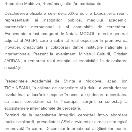
Republica Moldova, România și alte țări participante.
Deschiderea oficială a celei de-a XIX-a ediții a Expoziției a reunit
reprezentanți ai instituțiilor publice, mediului academic,
partenerilor internaționali și ai comunității de cercetători.
Evenimentul a fost inaugurat de Natalia MOGOL, director general
adjunct al AGEPI, care a subliniat rolul expoziției în promovarea
inovației, creativității și colaborării dintre instituțiile naționale și
internaționale. Prezent la eveniment, Ministrul Culturii, Cristian
JARDAN, a remarcat rolul esențial al creativității în dezvoltarea
societății.
Președintele Academiei de Științe a Moldovei, acad. Ion
TIGHINEANU, în calitate de președinte al juriului, a vorbit despre
nivelul înalt al lucrărilor expuse în acest an și despre necesitatea
ca tinerii cercetători să fie încurajați, sprijiniți și conectați la
ecosistemele internaționale de cercetare.
Pornind de la necesitatea integrării cercetării într-o abordare
multidisciplinară, președintele AȘM a evidențiat direcția strategică
promovată în cadrul Deceniului Internațional al Științelor pentru