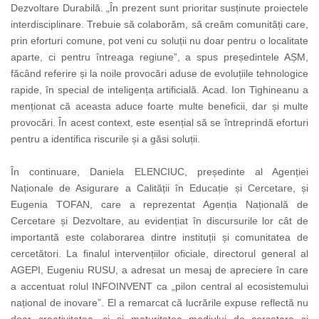
Dezvoltare Durabilă. „În prezent sunt
prioritar
susținute proiectele
interdisciplinare. Trebuie să colaborăm, să creăm comunități care,
prin eforturi comune, pot veni cu soluții nu doar pentru
o localitate
aparte
, ci pentru întreaga regiune”, a spus președintele AȘM,
făcând referire și la noile provocări aduse de evoluțiile tehnologice
rapide, în special de inteligența artificială. Acad. Ion Tighineanu a
menționat că aceasta aduce foarte multe beneficii, dar și multe
provocări. În acest context, este esențial să se întreprindă eforturi
pentru a identifica riscurile și a găsi soluții.
În continuare, Daniela ELENCIUC, președinte al Agenției
Naționale de Asigurare a Calității în Educație și Cercetare, și
Eugenia TOFAN, care a reprezentat Agenția Națională de
Cercetare și Dezvoltare, au evidențiat în discursurile lor cât de
importantă este colaborarea dintre instituții și comunitatea de
cercetători. La finalul intervențiilor oficiale, directorul general al
AGEPI, Eugeniu RUSU, a adresat un mesaj de apreciere în care
a accentuat rolul INFOINVENT ca „pilon central al ecosistemului
național de inovare”. El a remarcat că lucrările expuse reflectă nu