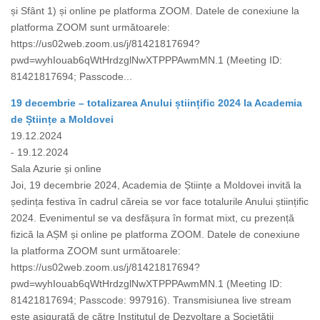
și Sfânt 1) și online pe platforma ZOOM. Datele de conexiune la
platforma ZOOM sunt următoarele:
https://us02web.zoom.us/j/81421817694?
pwd=wyhIouab6qWtHrdzglNwXTPPPAwmMN.1 (Meeting ID:
81421817694; Passcode...
19 decembrie – totalizarea Anului științific 2024 la Academia
de Științe a Moldovei
19.12.2024
- 19.12.2024
Sala Azurie și online
Joi, 19 decembrie 2024, Academia de Științe a Moldovei invită la
ședința festiva în cadrul căreia se vor face totalurile Anului științific
2024. Evenimentul se va desfășura în format mixt, cu prezență
fizică la AȘM și online pe platforma ZOOM. Datele de conexiune
la platforma ZOOM sunt următoarele:
https://us02web.zoom.us/j/81421817694?
pwd=wyhIouab6qWtHrdzglNwXTPPPAwmMN.1 (Meeting ID:
81421817694; Passcode: 997916). Transmisiunea live stream
este asigurată de către Institutul de Dezvoltare a Societății