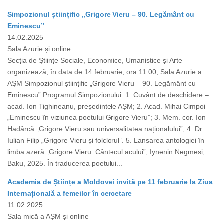
Simpozionul științific „Grigore Vieru – 90. Legământ cu
Eminescu”
14.02.2025
Sala Azurie și online
Secția de Științe Sociale, Economice, Umanistice și Arte
organizează, în data de 14 februarie, ora 11.00, Sala Azurie a
AȘM Simpozionul științific „Grigore Vieru – 90. Legământ cu
Eminescu” Programul Simpozionului: 1. Cuvânt de deschidere –
acad. Ion Tighineanu, președintele AȘM; 2. Acad. Mihai Cimpoi
„Eminescu în viziunea poetului Grigore Vieru”; 3. Mem. cor. Ion
Hadârcă „Grigore Vieru sau universalitatea naționalului”; 4. Dr.
Iulian Filip „Grigore Vieru și folclorul”. 5. Lansarea antologiei în
limba azeră „Grigore Vieru. Cântecul acului”, Iynǝnin Nǝgmesi,
Baku, 2025. În traducerea poetului...
Academia de Științe a Moldovei invită pe 11 februarie la Ziua
Internațională a femeilor în cercetare
11.02.2025
Sala mică a AȘM și online