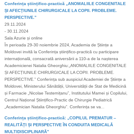
Conferința științifico-practică „ANOMALIILE CONGENITALE
ȘI AFECȚIUNILE CHIRURGICALE LA COPII. PROBLEME.
PERSPECTIVE.”
29.11.2024
- 30.11.2024
Sala Azurie și online
În perioada 29-30 noiembrie 2024, Academia de Științe a
Moldovei invită la Conferința științifico-practică cu participare
internațională, consacrată aniversării a 110-a de la nașterea
Academicienei Natalia Gheorghiu:„ANOMALIILE CONGENITALE
ȘI AFECȚIUNILE CHIRURGICALE LA COPII. PROBLEME.
PERSPECTIVE.” Conferința sub auspiciul Academiei de Științe a
Moldovei, Ministerului Sănătății, Universității de Stat de Medicină
și Farmacie „Nicolae Testemițanu”, Institutului Mamei și Copilului,
Centrul Național Științifico-Practic de Chirurgie Pediatrică
„Academician Natalia Gheorghiu”. Conferința se va...
Conferința științifico-practică: „COPILUL PREMATUR –
REALITĂȚI ȘI PERSPECTIVE ÎN CONDUITA MEDICALĂ
MULTIDISCIPLINARĂ”