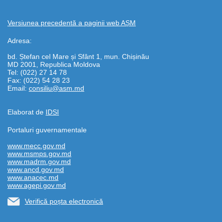
Versiunea precedentă a paginii web AȘM
Adresa:
bd. Ștefan cel Mare și Sfânt 1, mun. Chișinău
MD 2001, Republica Moldova
Tel: (022) 27 14 78
Fax: (022) 54 28 23
Email:
consiliu@asm.md
Elaborat de
IDSI
Portaluri guvernamentale
www.mecc.gov.md
www.msmps.gov.md
www.madrm.gov.md
www.ancd.gov.md
www.anacec.md
www.agepi.gov.md
Verifică poșta electronică