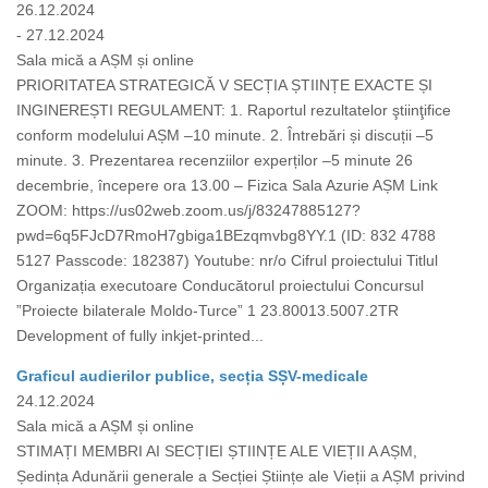
26.12.2024
- 27.12.2024
Sala mică a AȘM și online
PRIORITATEA STRATEGICĂ V SECȚIA ȘTIINȚE EXACTE ȘI
INGINEREȘTI REGULAMENT: 1. Raportul rezultatelor ştiinţifice
conform modelului AȘM –10 minute. 2. Întrebări și discuții –5
minute. 3. Prezentarea recenziilor experților –5 minute 26
decembrie, începere ora 13.00 – Fizica Sala Azurie AȘM Link
ZOOM: https://us02web.zoom.us/j/83247885127?
pwd=6q5FJcD7RmoH7gbiga1BEzqmvbg8YY.1 (ID: 832 4788
5127 Passcode: 182387) Youtube: nr/o Cifrul proiectului Titlul
Organizația executoare Conducătorul proiectului Concursul
”Proiecte bilaterale Moldo-Turce” 1 23.80013.5007.2TR
Development of fully inkjet-printed...
Graficul audierilor publice, secția SȘV-medicale
24.12.2024
Sala mică a AȘM și online
STIMAȚI MEMBRI AI SECȚIEI ȘTIINȚE ALE VIEȚII A AȘM,
Ședința Adunării generale a Secției Științe ale Vieții a AȘM privind