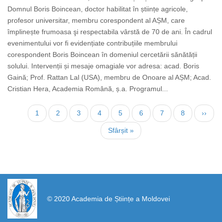
Domnul Boris Boincean, doctor habilitat în științe agricole,
profesor universitar, membru corespondent al AȘM, care
împlinește frumoasa şi respectabila vârstă de 70 de ani. În cadrul
evenimentului vor fi evidențiate contribuțiile membrului
corespondent Boris Boincean în domeniul cercetării sănătății
solului. Intervenții și mesaje omagiale vor adresa: acad. Boris
Gaină; Prof. Rattan Lal (USA), membru de Onoare al AȘM; Acad.
Cristian Hera, Academia Română, ș.a. Programul...
Paginare
Pagina
1
Page
2
Page
3
Page
4
Page
5
Page
6
Page
7
Page
8
Pagin
››
curentă
următ
Ultima
Sfârșit »
pagină
https://propletenie.ru/
© 2020 Academia de Științe a Moldovei