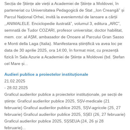
Secția de Științe ale vieții a Academiei de Științe a Moldovei, în
parteneriat cu Universitatea Pedagogică de Stat ,,Ion Creangă” și
Parcul Național Orhei, invită la eveniemntul de lansare a cărții
,,ANIMALELE. Enciclopedie ilustrată”, volumul 3, editura „ARC”,
semnată de Tudor COZARI, profesor universitar, doctor habilitat,
mem. cor. al AȘM, ambasador de Onoare al Parcului Gran Sasso
e Monti della Laga (Italia). Manifestarea științifică va avea loc pe
data de 30 aprilie 2025, ora 14:00, în format mixt, cu prezență
fizică în Sala Azurie a Academiei de Științe a Moldovei (bd. Ștefan
cel Mare și...
Audieri publice a proiectelor instituționale
21.02.2025
- 28.02.2025
Graficul audierilor publice a proiectelor instituționale, pe secții de
științe: Graficul audierilor publice 2025, SȘV-medicale (21
februarie) Graficul audierilor publice 2025, SȘV-agricole (25, 27
februarie) Graficul audierilor publice 2025, SȘEI (26, 27 februarie)
Graficul audierilor publice 2025, SȘSEUA (24, 26 și 28
februarie)...