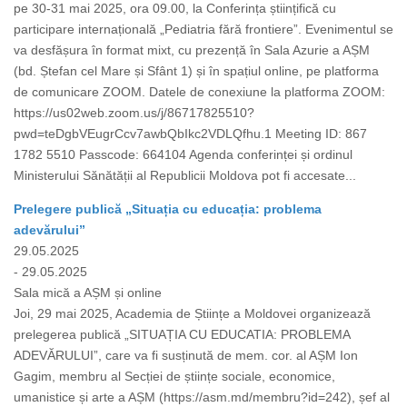
pe 30-31 mai 2025, ora 09.00, la Conferința științifică cu
participare internațională „Pediatria fără frontiere”. Evenimentul se
va desfășura în format mixt, cu prezență în Sala Azurie a AȘM
(bd. Ștefan cel Mare și Sfânt 1) și în spațiul online, pe platforma
de comunicare ZOOM. Datele de conexiune la platforma ZOOM:
https://us02web.zoom.us/j/86717825510?
pwd=teDgbVEugrCcv7awbQbIkc2VDLQfhu.1 Meeting ID: 867
1782 5510 Passcode: 664104 Agenda conferinței și ordinul
Ministerului Sănătății al Republicii Moldova pot fi accesate...
Prelegere publică „Situația cu educația: problema
adevărului”
29.05.2025
- 29.05.2025
Sala mică a AȘM și online
Joi, 29 mai 2025, Academia de Științe a Moldovei organizează
prelegerea publică „SITUAȚIA CU EDUCATIA: PROBLEMA
ADEVĂRULUI”, care va fi susținută de mem. cor. al AȘM Ion
Gagim, membru al Secției de științe sociale, economice,
umanistice și arte a AȘM (https://asm.md/membru?id=242), șef al