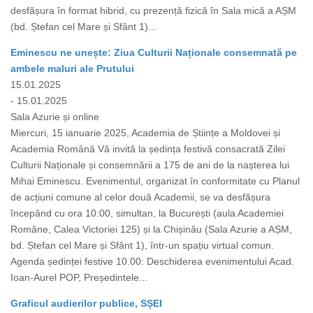
desfășura în format hibrid, cu prezență fizică în Sala mică a AȘM
(bd. Ștefan cel Mare și Sfânt 1)...
Eminescu ne unește: Ziua Culturii Naționale consemnată pe
ambele maluri ale Prutului
15.01.2025
- 15.01.2025
Sala Azurie și online
Miercuri, 15 ianuarie 2025, Academia de Științe a Moldovei și
Academia Română Vă invită la ședința festivă consacrată Zilei
Culturii Naționale și consemnării a 175 de ani de la nașterea lui
Mihai Eminescu. Evenimentul, organizat în conformitate cu Planul
de acțiuni comune al celor două Academii, se va desfășura
începând cu ora 10:00, simultan, la București (aula Academiei
Române, Calea Victoriei 125) și la Chișinău (Sala Azurie a AȘM,
bd. Ștefan cel Mare și Sfânt 1), într-un spațiu virtual comun.
Agenda ședinței festive 10.00: Deschiderea evenimentului Acad.
Ioan-Aurel POP, Președintele...
Graficul audierilor publice, SȘEI