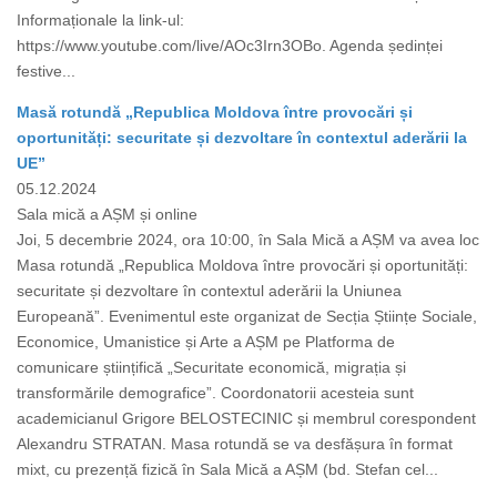
Informaționale la link-ul:
https://www.youtube.com/live/AOc3Irn3OBo. Agenda ședinței
festive...
Masă rotundă „Republica Moldova între provocări și
oportunități: securitate și dezvoltare în contextul aderării la
UE”
05.12.2024
Sala mică a AȘM și online
Joi, 5 decembrie 2024, ora 10:00, în Sala Mică a AȘM va avea loc
Masa rotundă „Republica Moldova între provocări și oportunități:
securitate și dezvoltare în contextul aderării la Uniunea
Europeană”. Evenimentul este organizat de Secția Științe Sociale,
Economice, Umanistice și Arte a AȘM pe Platforma de
comunicare științifică „Securitate economică, migrația și
transformările demografice”. Coordonatorii acesteia sunt
academicianul Grigore BELOSTECINIC și membrul corespondent
Alexandru STRATAN. Masa rotundă se va desfășura în format
mixt, cu prezență fizică în Sala Mică a AȘM (bd. Stefan cel...