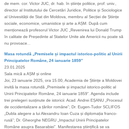
de mem. cor. Victor JUC, dr. hab. în științe politice, prof. univ.,
director al Institutului de Cercetări Juridice, Politice și Sociologice
al Univesității de Stat din Moldova, membru al Secției de Științe
sociale, economice, umanistice și arte a AȘM. După cum
menționează profesorul Victor JUC „Revenirea lui Donald Trump
în calitate de Președinte al Statelor Unite ale Americii nu poate să
nu provoace...
Masa rotundă „Premisele și impactul istorico-politic al Unirii
Principatelor Române, 24 ianuarie 1859”
23.01.2025
Sala mică a AȘM și online
Joi, 23 ianuarie 2025, ora 15.00, Academia de Științe a Moldovei
invită la masa rotundă „Premisele și impactul istorico-politic al
Unirii Principatelor Române, 24 ianuarie 1859”. Agenda include
trei prelegeri susținute de istoricii: Acad. Andrei EȘANU „Procesul
de occidentalizare a țărilor române”; Dr. Eugen-Tudor SCLIFOS
„Dubla alegere a lui Alexandru Ioan Cuza și diplomația franco-
rusă”; Dr. Gheorghe NEGRU „Impactul Unirii Principatelor
Române asupra Basarabiei”. Manifestarea științifică se va