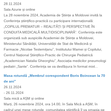
28.11.2024
Sala Azurie și online
La 28 noiembrie 2024, Academia de Științe a Moldovei invită la
Conferința științifico-practică cu participare internațională:
„COPILUL PREMATUR – REALITĂȚI ȘI PERSPECTIVE ÎN
CONDUITA MEDICALĂ MULTIDISCIPLINARĂ”. Conferința este
organizată sub auspiciile Academiei de Științe a Moldovei,
Ministerului Sănătății, Universității de Stat de Medicină și
Farmacie „Nicolae Testemițanu”, Institutului Mamei și Copilului,
Centrul Național Științifico-Practic de Chirurgie Pediatrică
„Academician Natalia Gheorghiu”, Asociația medicilor pneumologi
pediatri „Sante”. Conferința se va desfășura în format mixt...
Masa rotundă „Membrul corespondent Boris Boincean la 70
de ani”
26.11.2024
- 26.11.2024
Sala mică a AȘM și online
Marți, 26 noiembrie 2024, ora 14.00, în Sala Mică a AȘM, în
cadrul unei mese rotunde, comunitatea științifică îl va omagia pe