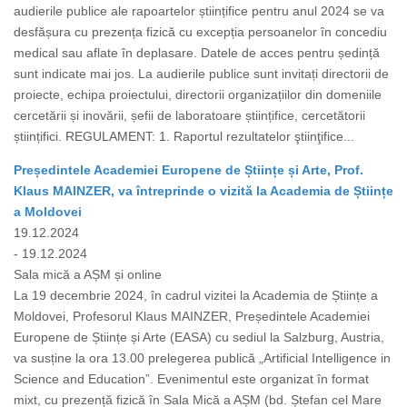
audierile publice ale rapoartelor științifice pentru anul 2024 se va
desfășura cu prezența fizică cu excepția persoanelor în concediu
medical sau aflate în deplasare. Datele de acces pentru ședință
sunt indicate mai jos. La audierile publice sunt invitați directorii de
proiecte, echipa proiectului, directorii organizațiilor din domeniile
cercetării și inovării, șefii de laboratoare științifice, cercetătorii
științifici. REGULAMENT: 1. Raportul rezultatelor ştiinţifice...
Președintele Academiei Europene de Științe și Arte, Prof.
Klaus MAINZER, va întreprinde o vizită la Academia de Științe
a Moldovei
19.12.2024
- 19.12.2024
Sala mică a AȘM și online
La 19 decembrie 2024, în cadrul vizitei la Academia de Științe a
Moldovei, Profesorul Klaus MAINZER, Președintele Academiei
Europene de Științe și Arte (EASA) cu sediul la Salzburg, Austria,
va susține la ora 13.00 prelegerea publică „Artificial Intelligence in
Science and Education”. Evenimentul este organizat în format
mixt, cu prezență fizică în Sala Mică a AȘM (bd. Ștefan cel Mare