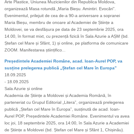
Arte Plastice, Uniunea Muzicienilor din Republica Moldova,
organizează Masa rotundă „Maria Bieșu. Amintiri. Evocări”.
Evenimentul, prilejuit de cea de-a 90-a aniversare a sopranei
Maria Bieșu, membru de onoare al Academiei de Științe a
Moldovei, se va desfășura pe data de 23 septembrie 2025, ora
14.00, în format mixt, cu prezență fizică în Sala Azurie a AȘM (bd.
Ștefan cel Mare și Sfânt, 1) și online, pe platforma de comunicare
ZOOM. Manifestarea științifico...
Președintele Academiei Române, acad. Ioan-Aurel POP, va
susține prelegerea publică „Ștefan cel Mare în Europa”
18.09.2025
- 18.09.2025
Sala Azurie și online
Academia de Științe a Moldovei și Academia Română, în
parteneriat cu Grupul Editorial „Litera”, organizează prelegerea
publică „Ștefan cel Mare în Europa”, susținută de acad. Ioan-
Aurel POP, Președintele Academiei Române. Evenimentul va avea
loc joi, 18 septembrie 2025, ora 14:00, în Sala Azurie a Academiei
de Științe a Moldovei (bd. Ștefan cel Mare și Sfânt 1, Chișinău).