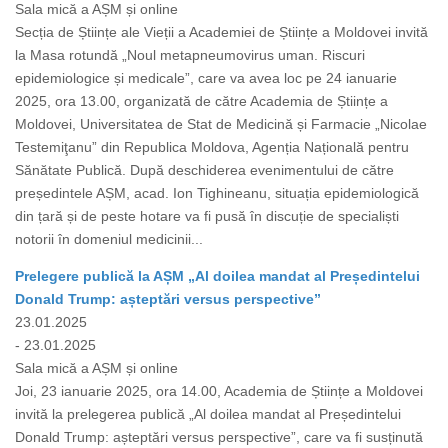
Sala mică a AȘM și online
Secția de Științe ale Vieții a Academiei de Științe a Moldovei invită
la Masa rotundă „Noul metapneumovirus uman. Riscuri
epidemiologice și medicale”, care va avea loc pe 24 ianuarie
2025, ora 13.00, organizată de către Academia de Științe a
Moldovei, Universitatea de Stat de Medicină și Farmacie „Nicolae
Testemiţanu” din Republica Moldova, Agenția Națională pentru
Sănătate Publică. După deschiderea evenimentului de către
președintele AȘM, acad. Ion Tighineanu, situația epidemiologică
din țară și de peste hotare va fi pusă în discuție de specialiști
notorii în domeniul medicinii...
Prelegere publică la AȘM „Al doilea mandat al Președintelui
Donald Trump: așteptări versus perspective”
23.01.2025
- 23.01.2025
Sala mică a AȘM și online
Joi, 23 ianuarie 2025, ora 14.00, Academia de Științe a Moldovei
invită la prelegerea publică „Al doilea mandat al Președintelui
Donald Trump: așteptări versus perspective”, care va fi susținută