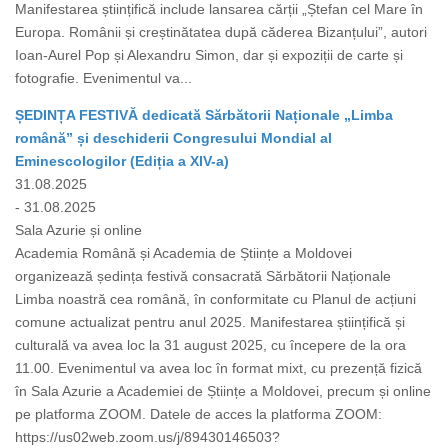
Manifestarea științifică include lansarea cărții „Ștefan cel Mare în
Europa. Românii și creștinătatea după căderea Bizanțului”, autori
Ioan-Aurel Pop și Alexandru Simon, dar și expoziții de carte și
fotografie. Evenimentul va...
ȘEDINȚA FESTIVĂ dedicată Sărbătorii Naționale „Limba
română” și deschiderii Congresului Mondial al
Eminescologilor (Ediția a XIV-a)
31.08.2025
- 31.08.2025
Sala Azurie și online
Academia Română și Academia de Științe a Moldovei
organizează ședința festivă consacrată Sărbătorii Naționale
Limba noastră cea română, în conformitate cu Planul de acțiuni
comune actualizat pentru anul 2025. Manifestarea științifică și
culturală va avea loc la 31 august 2025, cu începere de la ora
11.00. Evenimentul va avea loc în format mixt, cu prezență fizică
în Sala Azurie a Academiei de Științe a Moldovei, precum și online
pe platforma ZOOM. Datele de acces la platforma ZOOM:
https://us02web.zoom.us/j/89430146503?