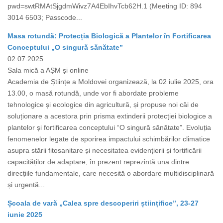
pwd=swtRMAtSjgdmWivz7A4EbIhvTcb62H.1 (Meeting ID: 894
3014 6503; Passcode...
Masa rotundă: Protecția Biologică a Plantelor în Fortificarea
Conceptului „O singură sănătate”
02.07.2025
Sala mică a AȘM și online
Academia de Științe a Moldovei organizează, la 02 iulie 2025, ora
13.00, o masă rotundă, unde vor fi abordate probleme
tehnologice și ecologice din agricultură, și propuse noi căi de
soluționare a acestora prin prisma extinderii protecției biologice a
plantelor și fortificarea conceptului “O singură sănătate”. Evoluția
fenomenelor legate de sporirea impactului schimbărilor climatice
asupra stării fitosanitare și necesitatea evidențierii și fortificării
capacităților de adaptare, în prezent reprezintă una dintre
direcțiile fundamentale, care necesită o abordare multidisciplinară
și urgentă...
Școala de vară „Calea spre descoperiri științifice”, 23-27
iunie 2025