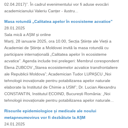
02.04.2017)”. În cadrul evenimentului vor fi aduse evocări
academicianului Valeriu Canțer - ilustru...
Masa rotundă „Calitatea apelor în ecosisteme acvatice”
28.01.2025
Sala mică a AȘM și online
Marți, 28 ianuarie 2025, ora 10.00, Secția Științe ale Vieții a
Academiei de Științe a Moldovei invită la masa rotundă cu
participare internațională „Calitatea apelor în ecosisteme
acvatice”. Agenda include trei prelegeri: Membrul corespondent
Elena ZUBCOV „Starea ecosistemelor acvatice transfrontaliere
ale Republicii Moldova”; Academician Tudor LUPAȘCU „Noi
tehnologii inovaționale pentru potabilizarea apelor naturale
elaborate la Institutul de Chimie a USM”; Dr. Lucian Alexandru
CONSTANTIN, Institutul ECOIND, București România: „Noi
tehnologii inovaționale pentru potabilizarea apelor naturale...
Riscurile epidemiologice și medicale ale noului
metapneumovirus vor fi dezbătute la AȘM
24.01.2025