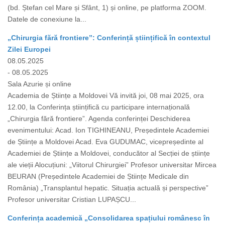
(bd. Ștefan cel Mare și Sfânt, 1) și online, pe platforma ZOOM.
Datele de conexiune la...
„Chirurgia fără frontiere”: Conferință științifică în contextul
Zilei Europei
08.05.2025
- 08.05.2025
Sala Azurie și online
Academia de Științe a Moldovei Vă invită joi, 08 mai 2025, ora
12.00, la Conferința științifică cu participare internațională
„Chirurgia fără frontiere”. Agenda conferinței Deschiderea
evenimentului: Acad. Ion TIGHINEANU, Președintele Academiei
de Științe a Moldovei Acad. Eva GUDUMAC, vicepreședinte al
Academiei de Științe a Moldovei, conducător al Secției de științe
ale vieții Alocuțiuni: „Viitorul Chirurgiei” Profesor universitar Mircea
BEURAN (Președintele Academiei de Științe Medicale din
România) „Transplantul hepatic. Situația actuală și perspective”
Profesor universitar Cristian LUPAȘCU...
Conferința academică „Consolidarea spațiului românesc în