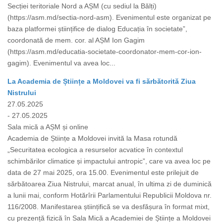
Secției teritoriale Nord a AȘM (cu sediul la Bălți)
(https://asm.md/sectia-nord-asm). Evenimentul este organizat pe
baza platformei științifice de dialog Educația în societate”,
coordonată de mem. cor. al AȘM Ion Gagim
(https://asm.md/educatia-societate-coordonator-mem-cor-ion-
gagim). Evenimentul va avea loc...
La Academia de Științe a Moldovei va fi sărbătorită Ziua
Nistrului
27.05.2025
- 27.05.2025
Sala mică a AȘM și online
Academia de Științe a Moldovei invită la Masa rotundă
„Securitatea ecologica a resurselor acvatice în contextul
schimbărilor climatice și impactului antropic”, care va avea loc pe
data de 27 mai 2025, ora 15.00. Evenimentul este prilejuit de
sărbătoarea Ziua Nistrului, marcat anual, în ultima zi de duminică
a lunii mai, conform Hotărîrii Parlamentului Republicii Moldova nr.
116/2008. Manifestarea științifică se va desfășura în format mixt,
cu prezență fizică în Sala Mică a Academiei de Științe a Moldovei