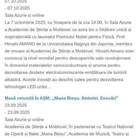
07.10.2025
- 07.10.2025
Sala Azurie și online
La 7 octombrie 2025, cu începere de la ora 14.00, în Sala Azurie
a Academiei de Științe a Moldovei va avea loc o întâlnire unică și
inspirațională cu laureatul Premiului Nobel pentru Fizică, Prof.
Hiroshi AMANO de la Universitatea Nagoya din Japonia, membru
de onoare al Academiei de Științe a Moldovei. Hiroshi Amano este
cunoscut la nivel mondial pentru descoperirile sale revoluționare
în domeniul materialelor semiconductoare și anume pentru
dezvoltarea diodelor electroluminiscente emițătoare de lumină
albastră. Aceste inovații au deschis calea pentru dezvoltarea
tehnologiei LED-urilor...
Masă rotundă la AȘM: „Maria Bieșu. Amintiri. Evocări”
23.09.2025
- 23.09.2025
Sala Azurie și online
Academia de Științe a Moldovei, în parteneriat cu Teatrul Național
de Operă și Balet „Maria Bieșu”, Academia de Muzică, Teatru și