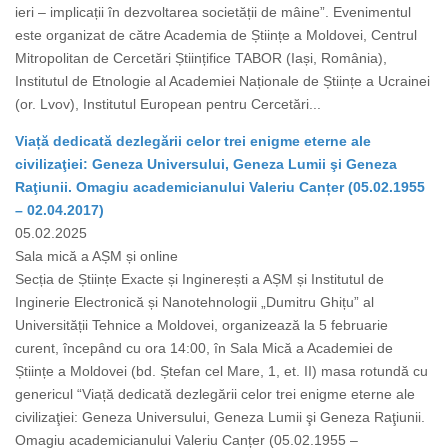
ieri – implicații în dezvoltarea societății de mâine”. Evenimentul
este organizat de către Academia de Științe a Moldovei, Centrul
Mitropolitan de Cercetări Științifice TABOR (Iași, România),
Institutul de Etnologie al Academiei Naționale de Științe a Ucrainei
(or. Lvov), Institutul European pentru Cercetări...
Viață dedicată dezlegării celor trei enigme eterne ale
civilizaţiei: Geneza Universului, Geneza Lumii şi Geneza
Raţiunii. Omagiu academicianului Valeriu Canțer (05.02.1955
– 02.04.2017)
05.02.2025
Sala mică a AȘM și online
Secția de Științe Exacte și Inginerești a AȘM și Institutul de
Inginerie Electronică și Nanotehnologii „Dumitru Ghițu” al
Universității Tehnice a Moldovei, organizează la 5 februarie
curent, începând cu ora 14:00, în Sala Mică a Academiei de
Științe a Moldovei (bd. Ștefan cel Mare, 1, et. II) masa rotundă cu
genericul “Viață dedicată dezlegării celor trei enigme eterne ale
civilizaţiei: Geneza Universului, Geneza Lumii şi Geneza Raţiunii.
Omagiu academicianului Valeriu Canțer (05.02.1955 –