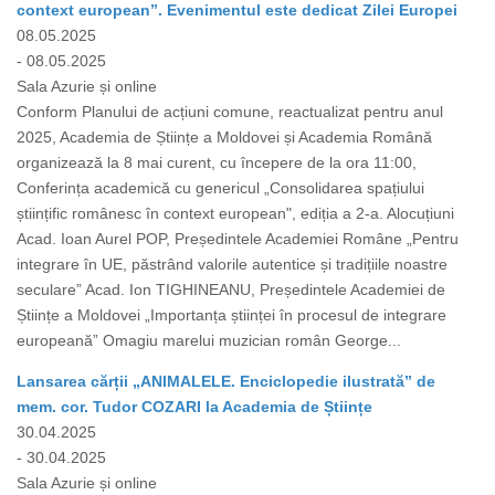
context european”. Evenimentul este dedicat Zilei Europei
08.05.2025
- 08.05.2025
Sala Azurie și online
Conform Planului de acțiuni comune, reactualizat pentru anul
2025, Academia de Științe a Moldovei și Academia Română
organizează la 8 mai curent, cu începere de la ora 11:00,
Conferința academică cu genericul „Consolidarea spațiului
științific românesc în context european", ediția a 2-a. Alocuțiuni
Acad. Ioan Aurel POP, Președintele Academiei Române „Pentru
integrare în UE, păstrând valorile autentice și tradițiile noastre
seculare” Acad. Ion TIGHINEANU, Președintele Academiei de
Științe a Moldovei „Importanța științei în procesul de integrare
europeană” Omagiu marelui muzician român George...
Lansarea cărții „ANIMALELE. Enciclopedie ilustrată” de
mem. cor. Tudor COZARI la Academia de Științe
30.04.2025
- 30.04.2025
Sala Azurie și online