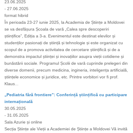
23.06.2025
- 27.06.2025
format hibrid
În perioada 23-27 iunie 2025, la Academia de Științe a Moldovei
se va desfășura Școala de vară „Calea spre descoperiri
științifice”, Ediția a 3-a. Evenimentul este destinat elevilor și
studenților pasionați de știință și tehnologie și este organizat cu
scopul de a promova activitatea de cercetare științifică și de a
demonstra impactul științei și inovațiilor asupra vieții cotidiene și
bunăstării sociale. Programul Școlii de vară cuprinde prelegeri din
diverse domenii, precum medicina, ingineria, inteligența artificială,
științele economice și juridice, etc. Printre vorbitori vor fi prof.
Klaus...
„Pediatria fără frontiere”: Conferință științifică cu participare
internațională
30.05.2025
- 31.05.2025
Sala Azurie și online
Secția Științe ale Vieții a Academiei de Științe a Moldovei Vă invită