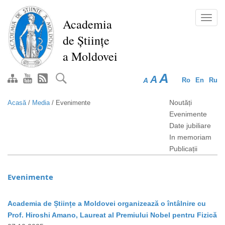
Mergi
la
Toggl
Academia
conţinutul
navig
de Științe
principal
a Moldovei
A
A
A
Ro
En
Ru
Noutăți
Acasă
/
Media
/
Evenimente
Evenimente
Date jubiliare
In memoriam
Publicații
Evenimente
Academia de Științe a Moldovei organizează o întâlnire cu
Prof. Hiroshi Amano, Laureat al Premiului Nobel pentru Fizică