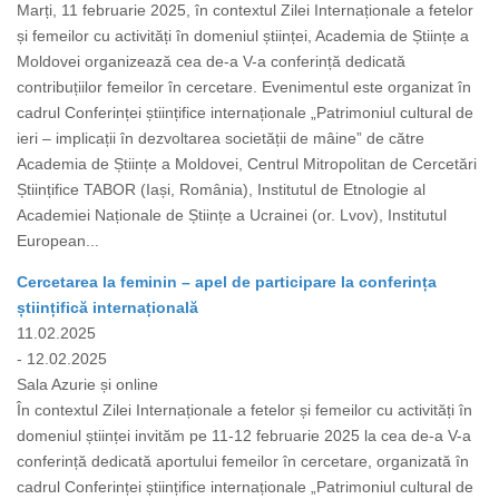
Marți, 11 februarie 2025, în contextul Zilei Internaționale a fetelor
și femeilor cu activități în domeniul științei, Academia de Științe a
Moldovei organizează cea de-a V-a conferință dedicată
contribuțiilor femeilor în cercetare. Evenimentul este organizat în
cadrul Conferinței științifice internaționale „Patrimoniul cultural de
ieri – implicații în dezvoltarea societății de mâine” de către
Academia de Științe a Moldovei, Centrul Mitropolitan de Cercetări
Științifice TABOR (Iași, România), Institutul de Etnologie al
Academiei Naționale de Științe a Ucrainei (or. Lvov), Institutul
European...
Cercetarea la feminin – apel de participare la conferința
științifică internațională
11.02.2025
- 12.02.2025
Sala Azurie și online
În contextul Zilei Internaționale a fetelor și femeilor cu activități în
domeniul științei invităm pe 11-12 februarie 2025 la cea de-a V-a
conferință dedicată aportului femeilor în cercetare, organizată în
cadrul Conferinței științifice internaționale „Patrimoniul cultural de