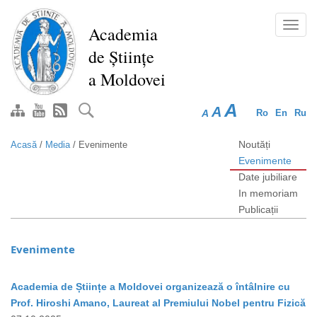
Mergi
la
Toggl
Academia
conţinutul
navig
de Științe
principal
a Moldovei
A
A
A
Ro
En
Ru
Noutăți
Acasă
/
Media
/
Evenimente
Evenimente
Date jubiliare
In memoriam
Publicații
Evenimente
Academia de Științe a Moldovei organizează o întâlnire cu
Prof. Hiroshi Amano, Laureat al Premiului Nobel pentru Fizică