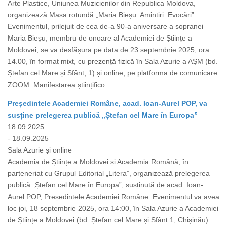
Arte Plastice, Uniunea Muzicienilor din Republica Moldova,
organizează Masa rotundă „Maria Bieșu. Amintiri. Evocări”.
Evenimentul, prilejuit de cea de-a 90-a aniversare a sopranei
Maria Bieșu, membru de onoare al Academiei de Științe a
Moldovei, se va desfășura pe data de 23 septembrie 2025, ora
14.00, în format mixt, cu prezență fizică în Sala Azurie a AȘM (bd.
Ștefan cel Mare și Sfânt, 1) și online, pe platforma de comunicare
ZOOM. Manifestarea științifico...
Președintele Academiei Române, acad. Ioan-Aurel POP, va
susține prelegerea publică „Ștefan cel Mare în Europa”
18.09.2025
- 18.09.2025
Sala Azurie și online
Academia de Științe a Moldovei și Academia Română, în
parteneriat cu Grupul Editorial „Litera”, organizează prelegerea
publică „Ștefan cel Mare în Europa”, susținută de acad. Ioan-
Aurel POP, Președintele Academiei Române. Evenimentul va avea
loc joi, 18 septembrie 2025, ora 14:00, în Sala Azurie a Academiei
de Științe a Moldovei (bd. Ștefan cel Mare și Sfânt 1, Chișinău).