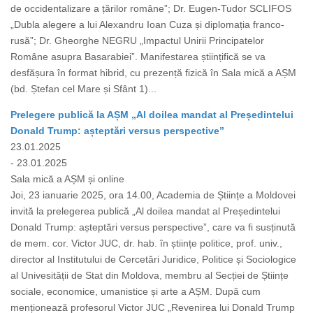
de occidentalizare a țărilor române”; Dr. Eugen-Tudor SCLIFOS
„Dubla alegere a lui Alexandru Ioan Cuza și diplomația franco-
rusă”; Dr. Gheorghe NEGRU „Impactul Unirii Principatelor
Române asupra Basarabiei”. Manifestarea științifică se va
desfășura în format hibrid, cu prezență fizică în Sala mică a AȘM
(bd. Ștefan cel Mare și Sfânt 1)...
Prelegere publică la AȘM „Al doilea mandat al Președintelui
Donald Trump: așteptări versus perspective”
23.01.2025
- 23.01.2025
Sala mică a AȘM și online
Joi, 23 ianuarie 2025, ora 14.00, Academia de Științe a Moldovei
invită la prelegerea publică „Al doilea mandat al Președintelui
Donald Trump: așteptări versus perspective”, care va fi susținută
de mem. cor. Victor JUC, dr. hab. în științe politice, prof. univ.,
director al Institutului de Cercetări Juridice, Politice și Sociologice
al Univesității de Stat din Moldova, membru al Secției de Științe
sociale, economice, umanistice și arte a AȘM. După cum
menționează profesorul Victor JUC „Revenirea lui Donald Trump