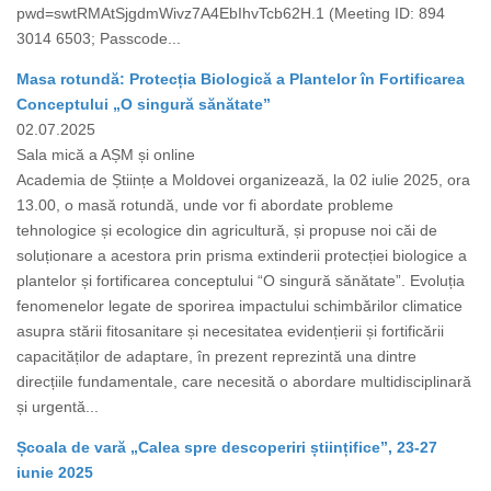
pwd=swtRMAtSjgdmWivz7A4EbIhvTcb62H.1 (Meeting ID: 894
3014 6503; Passcode...
Masa rotundă: Protecția Biologică a Plantelor în Fortificarea
Conceptului „O singură sănătate”
02.07.2025
Sala mică a AȘM și online
Academia de Științe a Moldovei organizează, la 02 iulie 2025, ora
13.00, o masă rotundă, unde vor fi abordate probleme
tehnologice și ecologice din agricultură, și propuse noi căi de
soluționare a acestora prin prisma extinderii protecției biologice a
plantelor și fortificarea conceptului “O singură sănătate”. Evoluția
fenomenelor legate de sporirea impactului schimbărilor climatice
asupra stării fitosanitare și necesitatea evidențierii și fortificării
capacităților de adaptare, în prezent reprezintă una dintre
direcțiile fundamentale, care necesită o abordare multidisciplinară
și urgentă...
Școala de vară „Calea spre descoperiri științifice”, 23-27
iunie 2025