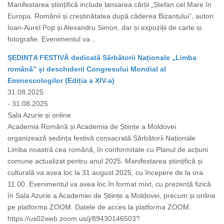
Manifestarea științifică include lansarea cărții „Ștefan cel Mare în
Europa. Românii și creștinătatea după căderea Bizanțului”, autori
Ioan-Aurel Pop și Alexandru Simon, dar și expoziții de carte și
fotografie. Evenimentul va...
ȘEDINȚA FESTIVĂ dedicată Sărbătorii Naționale „Limba
română” și deschiderii Congresului Mondial al
Eminescologilor (Ediția a XIV-a)
31.08.2025
- 31.08.2025
Sala Azurie și online
Academia Română și Academia de Științe a Moldovei
organizează ședința festivă consacrată Sărbătorii Naționale
Limba noastră cea română, în conformitate cu Planul de acțiuni
comune actualizat pentru anul 2025. Manifestarea științifică și
culturală va avea loc la 31 august 2025, cu începere de la ora
11.00. Evenimentul va avea loc în format mixt, cu prezență fizică
în Sala Azurie a Academiei de Științe a Moldovei, precum și online
pe platforma ZOOM. Datele de acces la platforma ZOOM:
https://us02web.zoom.us/j/89430146503?