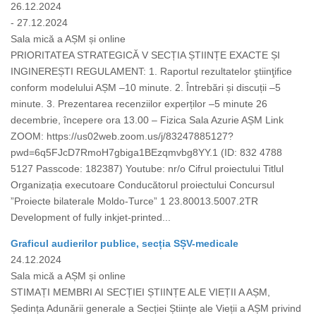
26.12.2024
- 27.12.2024
Sala mică a AȘM și online
PRIORITATEA STRATEGICĂ V SECȚIA ȘTIINȚE EXACTE ȘI
INGINEREȘTI REGULAMENT: 1. Raportul rezultatelor ştiinţifice
conform modelului AȘM –10 minute. 2. Întrebări și discuții –5
minute. 3. Prezentarea recenziilor experților –5 minute 26
decembrie, începere ora 13.00 – Fizica Sala Azurie AȘM Link
ZOOM: https://us02web.zoom.us/j/83247885127?
pwd=6q5FJcD7RmoH7gbiga1BEzqmvbg8YY.1 (ID: 832 4788
5127 Passcode: 182387) Youtube: nr/o Cifrul proiectului Titlul
Organizația executoare Conducătorul proiectului Concursul
”Proiecte bilaterale Moldo-Turce” 1 23.80013.5007.2TR
Development of fully inkjet-printed...
Graficul audierilor publice, secția SȘV-medicale
24.12.2024
Sala mică a AȘM și online
STIMAȚI MEMBRI AI SECȚIEI ȘTIINȚE ALE VIEȚII A AȘM,
Ședința Adunării generale a Secției Științe ale Vieții a AȘM privind