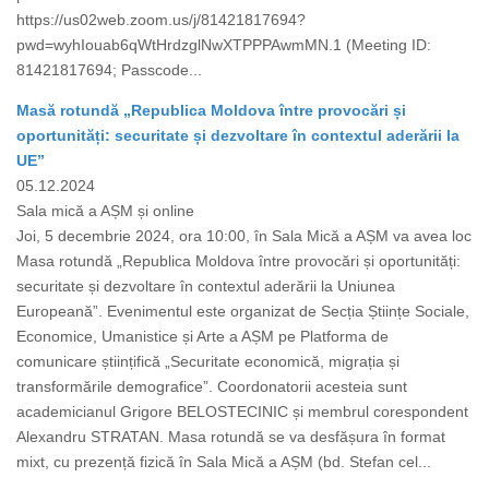
https://us02web.zoom.us/j/81421817694?
pwd=wyhIouab6qWtHrdzglNwXTPPPAwmMN.1 (Meeting ID:
81421817694; Passcode...
Masă rotundă „Republica Moldova între provocări și
oportunități: securitate și dezvoltare în contextul aderării la
UE”
05.12.2024
Sala mică a AȘM și online
Joi, 5 decembrie 2024, ora 10:00, în Sala Mică a AȘM va avea loc
Masa rotundă „Republica Moldova între provocări și oportunități:
securitate și dezvoltare în contextul aderării la Uniunea
Europeană”. Evenimentul este organizat de Secția Științe Sociale,
Economice, Umanistice și Arte a AȘM pe Platforma de
comunicare științifică „Securitate economică, migrația și
transformările demografice”. Coordonatorii acesteia sunt
academicianul Grigore BELOSTECINIC și membrul corespondent
Alexandru STRATAN. Masa rotundă se va desfășura în format
mixt, cu prezență fizică în Sala Mică a AȘM (bd. Stefan cel...