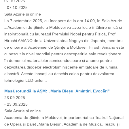
07.10.2025
- 07.10.2025
Sala Azurie și online
La 7 octombrie 2025, cu începere de la ora 14.00, în Sala Azurie
a Academiei de Științe a Moldovei va avea loc o întâlnire unică și
inspirațională cu laureatul Premiului Nobel pentru Fizică, Prof.
Hiroshi AMANO de la Universitatea Nagoya din Japonia, membru
de onoare al Academiei de Științe a Moldovei. Hiroshi Amano este
cunoscut la nivel mondial pentru descoperirile sale revoluționare
în domeniul materialelor semiconductoare și anume pentru
dezvoltarea diodelor electroluminiscente emițătoare de lumină
albastră. Aceste inovații au deschis calea pentru dezvoltarea
tehnologiei LED-urilor...
Masă rotundă la AȘM: „Maria Bieșu. Amintiri. Evocări”
23.09.2025
- 23.09.2025
Sala Azurie și online
Academia de Științe a Moldovei, în parteneriat cu Teatrul Național
de Operă și Balet „Maria Bieșu”, Academia de Muzică, Teatru și