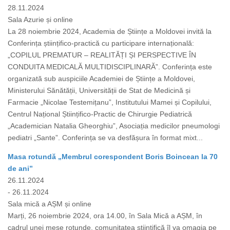
28.11.2024
Sala Azurie și online
La 28 noiembrie 2024, Academia de Științe a Moldovei invită la
Conferința științifico-practică cu participare internațională:
„COPILUL PREMATUR – REALITĂȚI ȘI PERSPECTIVE ÎN
CONDUITA MEDICALĂ MULTIDISCIPLINARĂ”. Conferința este
organizată sub auspiciile Academiei de Științe a Moldovei,
Ministerului Sănătății, Universității de Stat de Medicină și
Farmacie „Nicolae Testemițanu”, Institutului Mamei și Copilului,
Centrul Național Științifico-Practic de Chirurgie Pediatrică
„Academician Natalia Gheorghiu”, Asociația medicilor pneumologi
pediatri „Sante”. Conferința se va desfășura în format mixt...
Masa rotundă „Membrul corespondent Boris Boincean la 70
de ani”
26.11.2024
- 26.11.2024
Sala mică a AȘM și online
Marți, 26 noiembrie 2024, ora 14.00, în Sala Mică a AȘM, în
cadrul unei mese rotunde, comunitatea științifică îl va omagia pe