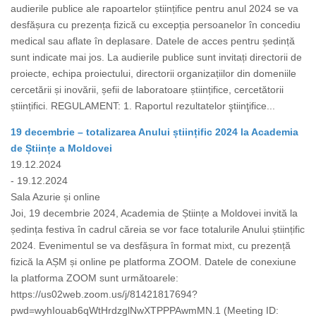
audierile publice ale rapoartelor științifice pentru anul 2024 se va
desfășura cu prezența fizică cu excepția persoanelor în concediu
medical sau aflate în deplasare. Datele de acces pentru ședință
sunt indicate mai jos. La audierile publice sunt invitați directorii de
proiecte, echipa proiectului, directorii organizațiilor din domeniile
cercetării și inovării, șefii de laboratoare științifice, cercetătorii
științifici. REGULAMENT: 1. Raportul rezultatelor ştiinţifice...
19 decembrie – totalizarea Anului științific 2024 la Academia
de Științe a Moldovei
19.12.2024
- 19.12.2024
Sala Azurie și online
Joi, 19 decembrie 2024, Academia de Științe a Moldovei invită la
ședința festiva în cadrul căreia se vor face totalurile Anului științific
2024. Evenimentul se va desfășura în format mixt, cu prezență
fizică la AȘM și online pe platforma ZOOM. Datele de conexiune
la platforma ZOOM sunt următoarele:
https://us02web.zoom.us/j/81421817694?
pwd=wyhIouab6qWtHrdzglNwXTPPPAwmMN.1 (Meeting ID: