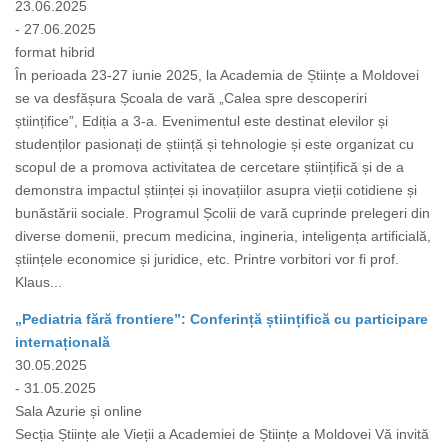
23.06.2025
- 27.06.2025
format hibrid
În perioada 23-27 iunie 2025, la Academia de Științe a Moldovei
se va desfășura Școala de vară „Calea spre descoperiri
științifice”, Ediția a 3-a. Evenimentul este destinat elevilor și
studenților pasionați de știință și tehnologie și este organizat cu
scopul de a promova activitatea de cercetare științifică și de a
demonstra impactul științei și inovațiilor asupra vieții cotidiene și
bunăstării sociale. Programul Școlii de vară cuprinde prelegeri din
diverse domenii, precum medicina, ingineria, inteligența artificială,
științele economice și juridice, etc. Printre vorbitori vor fi prof.
Klaus...
„Pediatria fără frontiere”: Conferință științifică cu participare
internațională
30.05.2025
- 31.05.2025
Sala Azurie și online
Secția Științe ale Vieții a Academiei de Științe a Moldovei Vă invită