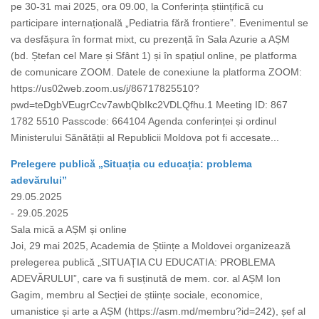
pe 30-31 mai 2025, ora 09.00, la Conferința științifică cu
participare internațională „Pediatria fără frontiere”. Evenimentul se
va desfășura în format mixt, cu prezență în Sala Azurie a AȘM
(bd. Ștefan cel Mare și Sfânt 1) și în spațiul online, pe platforma
de comunicare ZOOM. Datele de conexiune la platforma ZOOM:
https://us02web.zoom.us/j/86717825510?
pwd=teDgbVEugrCcv7awbQbIkc2VDLQfhu.1 Meeting ID: 867
1782 5510 Passcode: 664104 Agenda conferinței și ordinul
Ministerului Sănătății al Republicii Moldova pot fi accesate...
Prelegere publică „Situația cu educația: problema
adevărului”
29.05.2025
- 29.05.2025
Sala mică a AȘM și online
Joi, 29 mai 2025, Academia de Științe a Moldovei organizează
prelegerea publică „SITUAȚIA CU EDUCATIA: PROBLEMA
ADEVĂRULUI”, care va fi susținută de mem. cor. al AȘM Ion
Gagim, membru al Secției de științe sociale, economice,
umanistice și arte a AȘM (https://asm.md/membru?id=242), șef al