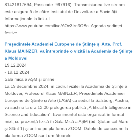
81421817694; Passcode: 997916). Transmisiunea live stream
este asigurată de către Institutul de Dezvoltare a Societății
Informaționale la link-ul:
https://www.youtube.com/live/AOc3Irn3OBo. Agenda ședinței
festive...
Președintele Academiei Europene de Științe și Arte, Prof.
Klaus MAINZER, va întreprinde o vizită la Academia de Științe
a Moldovei
19.12.2024
- 19.12.2024
Sala mică a AȘM și online
La 19 decembrie 2024, în cadrul vizitei la Academia de Științe a
Moldovei, Profesorul Klaus MAINZER, Președintele Academiei
Europene de Științe și Arte (EASA) cu sediul la Salzburg, Austria,
va susține la ora 13.00 prelegerea publică „Artificial Intelligence in
Science and Education”. Evenimentul este organizat în format
mixt, cu prezență fizică în Sala Mică a AȘM (bd. Ștefan cel Mare
și Sfânt 1) și online pe platforma ZOOM. Datele de conexiune la
platforma ZOOM sunt următoarele: