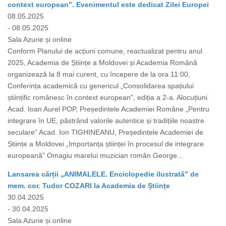
context european”. Evenimentul este dedicat Zilei Europei
08.05.2025
- 08.05.2025
Sala Azurie și online
Conform Planului de acțiuni comune, reactualizat pentru anul
2025, Academia de Științe a Moldovei și Academia Română
organizează la 8 mai curent, cu începere de la ora 11:00,
Conferința academică cu genericul „Consolidarea spațiului
științific românesc în context european", ediția a 2-a. Alocuțiuni
Acad. Ioan Aurel POP, Președintele Academiei Române „Pentru
integrare în UE, păstrând valorile autentice și tradițiile noastre
seculare” Acad. Ion TIGHINEANU, Președintele Academiei de
Științe a Moldovei „Importanța științei în procesul de integrare
europeană” Omagiu marelui muzician român George...
Lansarea cărții „ANIMALELE. Enciclopedie ilustrată” de
mem. cor. Tudor COZARI la Academia de Științe
30.04.2025
- 30.04.2025
Sala Azurie și online