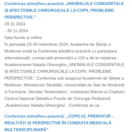
Conferința științifico-practică „ANOMALIILE CONGENITALE
ȘI AFECȚIUNILE CHIRURGICALE LA COPII. PROBLEME.
PERSPECTIVE.”
29.11.2024
- 30.11.2024
Sala Azurie și online
În perioada 29-30 noiembrie 2024, Academia de Științe a
Moldovei invită la Conferința științifico-practică cu participare
internațională, consacrată aniversării a 110-a de la nașterea
Academicienei Natalia Gheorghiu:„ANOMALIILE CONGENITALE
ȘI AFECȚIUNILE CHIRURGICALE LA COPII. PROBLEME.
PERSPECTIVE.” Conferința sub auspiciul Academiei de Științe a
Moldovei, Ministerului Sănătății, Universității de Stat de Medicină
și Farmacie „Nicolae Testemițanu”, Institutului Mamei și Copilului,
Centrul Național Științifico-Practic de Chirurgie Pediatrică
„Academician Natalia Gheorghiu”. Conferința se va...
Conferința științifico-practică: „COPILUL PREMATUR –
REALITĂȚI ȘI PERSPECTIVE ÎN CONDUITA MEDICALĂ
MULTIDISCIPLINARĂ”