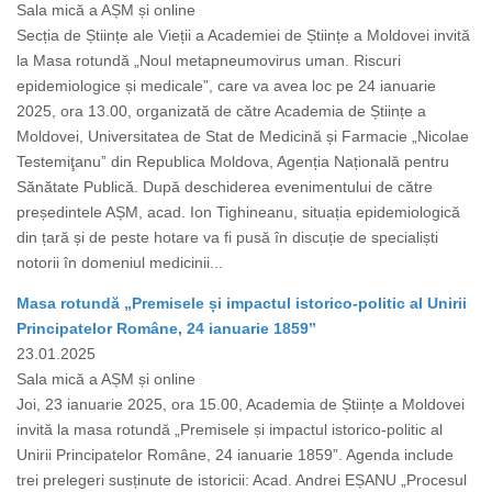
Sala mică a AȘM și online
Secția de Științe ale Vieții a Academiei de Științe a Moldovei invită
la Masa rotundă „Noul metapneumovirus uman. Riscuri
epidemiologice și medicale”, care va avea loc pe 24 ianuarie
2025, ora 13.00, organizată de către Academia de Științe a
Moldovei, Universitatea de Stat de Medicină și Farmacie „Nicolae
Testemiţanu” din Republica Moldova, Agenția Națională pentru
Sănătate Publică. După deschiderea evenimentului de către
președintele AȘM, acad. Ion Tighineanu, situația epidemiologică
din țară și de peste hotare va fi pusă în discuție de specialiști
notorii în domeniul medicinii...
Masa rotundă „Premisele și impactul istorico-politic al Unirii
Principatelor Române, 24 ianuarie 1859”
23.01.2025
Sala mică a AȘM și online
Joi, 23 ianuarie 2025, ora 15.00, Academia de Științe a Moldovei
invită la masa rotundă „Premisele și impactul istorico-politic al
Unirii Principatelor Române, 24 ianuarie 1859”. Agenda include
trei prelegeri susținute de istoricii: Acad. Andrei EȘANU „Procesul