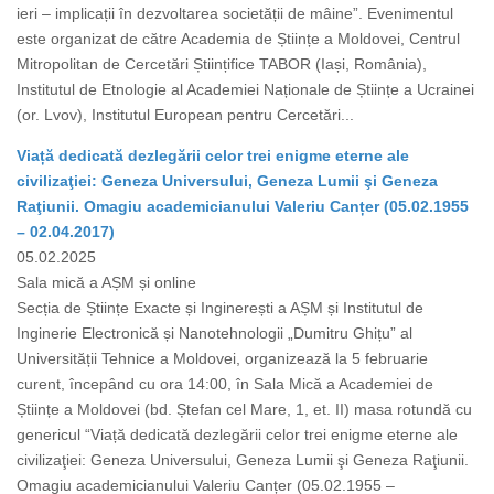
ieri – implicații în dezvoltarea societății de mâine”. Evenimentul
este organizat de către Academia de Științe a Moldovei, Centrul
Mitropolitan de Cercetări Științifice TABOR (Iași, România),
Institutul de Etnologie al Academiei Naționale de Științe a Ucrainei
(or. Lvov), Institutul European pentru Cercetări...
Viață dedicată dezlegării celor trei enigme eterne ale
civilizaţiei: Geneza Universului, Geneza Lumii şi Geneza
Raţiunii. Omagiu academicianului Valeriu Canțer (05.02.1955
– 02.04.2017)
05.02.2025
Sala mică a AȘM și online
Secția de Științe Exacte și Inginerești a AȘM și Institutul de
Inginerie Electronică și Nanotehnologii „Dumitru Ghițu” al
Universității Tehnice a Moldovei, organizează la 5 februarie
curent, începând cu ora 14:00, în Sala Mică a Academiei de
Științe a Moldovei (bd. Ștefan cel Mare, 1, et. II) masa rotundă cu
genericul “Viață dedicată dezlegării celor trei enigme eterne ale
civilizaţiei: Geneza Universului, Geneza Lumii şi Geneza Raţiunii.
Omagiu academicianului Valeriu Canțer (05.02.1955 –