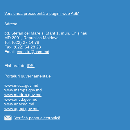
Versiunea precedentă a paginii web AȘM
Adresa:
bd. Ștefan cel Mare și Sfânt 1, mun. Chișinău
MD 2001, Republica Moldova
Tel: (022) 27 14 78
Fax: (022) 54 28 23
Email:
consiliu@asm.md
Elaborat de
IDSI
Portaluri guvernamentale
www.mecc.gov.md
www.msmps.gov.md
www.madrm.gov.md
www.ancd.gov.md
www.anacec.md
www.agepi.gov.md
Verifică poșta electronică