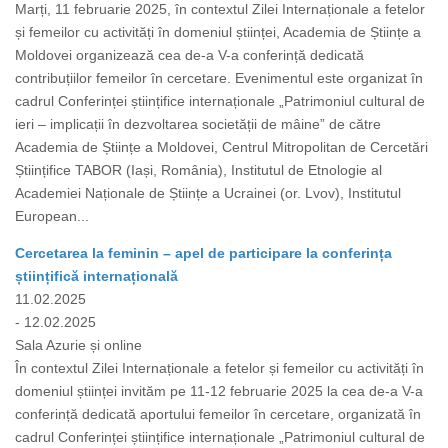
Marți, 11 februarie 2025, în contextul Zilei Internaționale a fetelor
și femeilor cu activități în domeniul științei, Academia de Științe a
Moldovei organizează cea de-a V-a conferință dedicată
contribuțiilor femeilor în cercetare. Evenimentul este organizat în
cadrul Conferinței științifice internaționale „Patrimoniul cultural de
ieri – implicații în dezvoltarea societății de mâine” de către
Academia de Științe a Moldovei, Centrul Mitropolitan de Cercetări
Științifice TABOR (Iași, România), Institutul de Etnologie al
Academiei Naționale de Științe a Ucrainei (or. Lvov), Institutul
European...
Cercetarea la feminin – apel de participare la conferința
științifică internațională
11.02.2025
- 12.02.2025
Sala Azurie și online
În contextul Zilei Internaționale a fetelor și femeilor cu activități în
domeniul științei invităm pe 11-12 februarie 2025 la cea de-a V-a
conferință dedicată aportului femeilor în cercetare, organizată în
cadrul Conferinței științifice internaționale „Patrimoniul cultural de