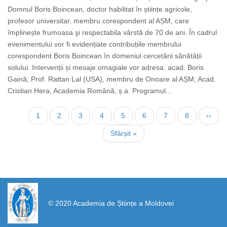
Domnul Boris Boincean, doctor habilitat în științe agricole,
profesor universitar, membru corespondent al AȘM, care
împlinește frumoasa şi respectabila vârstă de 70 de ani. În cadrul
evenimentului vor fi evidențiate contribuțiile membrului
corespondent Boris Boincean în domeniul cercetării sănătății
solului. Intervenții și mesaje omagiale vor adresa: acad. Boris
Gaină; Prof. Rattan Lal (USA), membru de Onoare al AȘM; Acad.
Cristian Hera, Academia Română, ș.a. Programul...
Paginare
Pagina
1
Page
2
Page
3
Page
4
Page
5
Page
6
Page
7
Page
8
Pagin
››
curentă
următ
Ultima
Sfârșit »
pagină
https://propletenie.ru/
© 2020 Academia de Științe a Moldovei