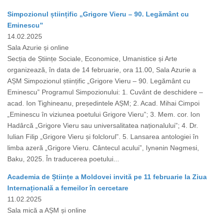
Simpozionul științific „Grigore Vieru – 90. Legământ cu
Eminescu”
14.02.2025
Sala Azurie și online
Secția de Științe Sociale, Economice, Umanistice și Arte
organizează, în data de 14 februarie, ora 11.00, Sala Azurie a
AȘM Simpozionul științific „Grigore Vieru – 90. Legământ cu
Eminescu” Programul Simpozionului: 1. Cuvânt de deschidere –
acad. Ion Tighineanu, președintele AȘM; 2. Acad. Mihai Cimpoi
„Eminescu în viziunea poetului Grigore Vieru”; 3. Mem. cor. Ion
Hadârcă „Grigore Vieru sau universalitatea naționalului”; 4. Dr.
Iulian Filip „Grigore Vieru și folclorul”. 5. Lansarea antologiei în
limba azeră „Grigore Vieru. Cântecul acului”, Iynǝnin Nǝgmesi,
Baku, 2025. În traducerea poetului...
Academia de Științe a Moldovei invită pe 11 februarie la Ziua
Internațională a femeilor în cercetare
11.02.2025
Sala mică a AȘM și online