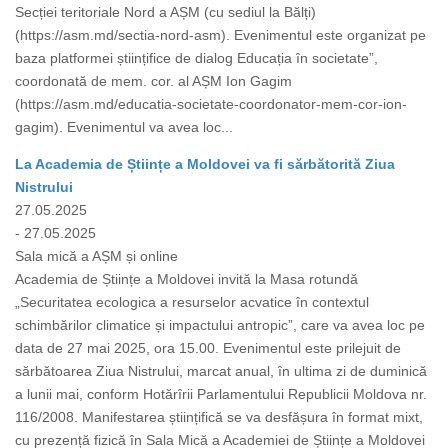
Secției teritoriale Nord a AȘM (cu sediul la Bălți)
(https://asm.md/sectia-nord-asm). Evenimentul este organizat pe
baza platformei științifice de dialog Educația în societate”,
coordonată de mem. cor. al AȘM Ion Gagim
(https://asm.md/educatia-societate-coordonator-mem-cor-ion-
gagim). Evenimentul va avea loc...
La Academia de Științe a Moldovei va fi sărbătorită Ziua
Nistrului
27.05.2025
- 27.05.2025
Sala mică a AȘM și online
Academia de Științe a Moldovei invită la Masa rotundă
„Securitatea ecologica a resurselor acvatice în contextul
schimbărilor climatice și impactului antropic”, care va avea loc pe
data de 27 mai 2025, ora 15.00. Evenimentul este prilejuit de
sărbătoarea Ziua Nistrului, marcat anual, în ultima zi de duminică
a lunii mai, conform Hotărîrii Parlamentului Republicii Moldova nr.
116/2008. Manifestarea științifică se va desfășura în format mixt,
cu prezență fizică în Sala Mică a Academiei de Științe a Moldovei