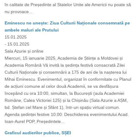
în calitate de Președinte al Statelor Unite ale Americii nu poate să
nu provoace...
Eminescu ne unește: Ziua Culturii Naționale consemnată pe
ambele maluri ale Prutului
15.01.2025
- 15.01.2025
Sala Azurie și online
Miercuri, 15 ianuarie 2025, Academia de Științe a Moldovei și
Academia Română Vă invită la ședința festivă consacrată Zilei
Culturii Naționale și consemnării a 175 de ani de la nașterea lui
Mihai Eminescu. Evenimentul, organizat în conformitate cu Planul
de acțiuni comune al celor două Academii, se va desfășura
începând cu ora 10:00, simultan, la București (aula Academiei
Române, Calea Victoriei 125) și la Chișinău (Sala Azurie a AȘM,
bd. Ștefan cel Mare și Sfânt 1), într-un spațiu virtual comun.
Agenda ședinței festive 10.00: Deschiderea evenimentului Acad.
Ioan-Aurel POP, Președintele...
Graficul audierilor publice, SȘEI