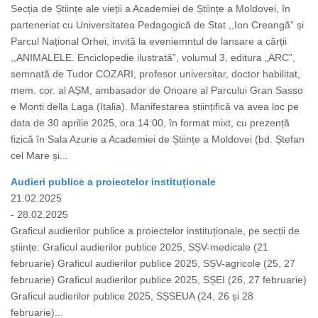
Secția de Științe ale vieții a Academiei de Științe a Moldovei, în
parteneriat cu Universitatea Pedagogică de Stat ,,Ion Creangă” și
Parcul Național Orhei, invită la eveniemntul de lansare a cărții
,,ANIMALELE. Enciclopedie ilustrată”, volumul 3, editura „ARC”,
semnată de Tudor COZARI, profesor universitar, doctor habilitat,
mem. cor. al AȘM, ambasador de Onoare al Parcului Gran Sasso
e Monti della Laga (Italia). Manifestarea științifică va avea loc pe
data de 30 aprilie 2025, ora 14:00, în format mixt, cu prezență
fizică în Sala Azurie a Academiei de Științe a Moldovei (bd. Ștefan
cel Mare și...
Audieri publice a proiectelor instituționale
21.02.2025
- 28.02.2025
Graficul audierilor publice a proiectelor instituționale, pe secții de
științe: Graficul audierilor publice 2025, SȘV-medicale (21
februarie) Graficul audierilor publice 2025, SȘV-agricole (25, 27
februarie) Graficul audierilor publice 2025, SȘEI (26, 27 februarie)
Graficul audierilor publice 2025, SȘSEUA (24, 26 și 28
februarie)...