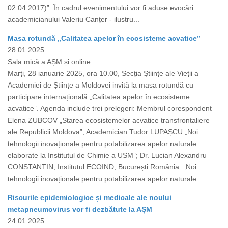
02.04.2017)”. În cadrul evenimentului vor fi aduse evocări
academicianului Valeriu Canțer - ilustru...
Masa rotundă „Calitatea apelor în ecosisteme acvatice”
28.01.2025
Sala mică a AȘM și online
Marți, 28 ianuarie 2025, ora 10.00, Secția Științe ale Vieții a
Academiei de Științe a Moldovei invită la masa rotundă cu
participare internațională „Calitatea apelor în ecosisteme
acvatice”. Agenda include trei prelegeri: Membrul corespondent
Elena ZUBCOV „Starea ecosistemelor acvatice transfrontaliere
ale Republicii Moldova”; Academician Tudor LUPAȘCU „Noi
tehnologii inovaționale pentru potabilizarea apelor naturale
elaborate la Institutul de Chimie a USM”; Dr. Lucian Alexandru
CONSTANTIN, Institutul ECOIND, București România: „Noi
tehnologii inovaționale pentru potabilizarea apelor naturale...
Riscurile epidemiologice și medicale ale noului
metapneumovirus vor fi dezbătute la AȘM
24.01.2025