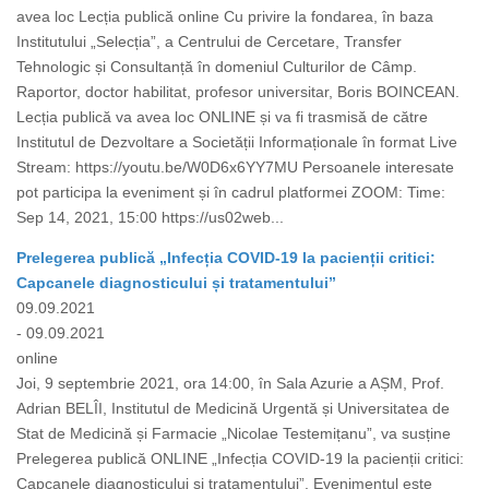
avea loc Lecția publică online Cu privire la fondarea, în baza
Institutului „Selecția”, a Centrului de Cercetare, Transfer
Tehnologic și Consultanță în domeniul Culturilor de Câmp.
Raportor, doctor habilitat, profesor universitar, Boris BOINCEAN.
Lecția publică va avea loc ONLINE și va fi trasmisă de către
Institutul de Dezvoltare a Societății Informaționale în format Live
Stream: https://youtu.be/W0D6x6YY7MU Persoanele interesate
pot participa la eveniment și în cadrul platformei ZOOM: Time:
Sep 14, 2021, 15:00 https://us02web...
Prelegerea publică „Infecția COVID-19 la pacienții critici:
Capcanele diagnosticului și tratamentului”
09.09.2021
- 09.09.2021
online
Joi, 9 septembrie 2021, ora 14:00, în Sala Azurie a AȘM, Prof.
Adrian BELÎI, Institutul de Medicină Urgentă și Universitatea de
Stat de Medicină și Farmacie „Nicolae Testemițanu”, va susține
Prelegerea publică ONLINE „Infecția COVID-19 la pacienții critici:
Capcanele diagnosticului și tratamentului”. Evenimentul este