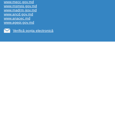
www.mecc.gov.md
www.msmps.gov.md
www.madrm.gov.md
www.ancd.gov.md
www.anacec.md
www.agepi.gov.md
Verifică poșta electronică