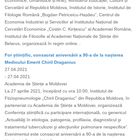
Economice, Umanistice și Arte), Ministerul Educației, Culturii și
Cercetării al Republicii Moldova, Institutul de Istorie, Institutul de
Filologie Română „Bogdan Petriceicu-Hașdeu”, Centrul de
Economia Industriei și Serviciilor al Institutului Național de
Cercetări Economice „Costin C. Kirițescu” al Academiei Române,
Institutul de Filosofie al Academiei Naționale de Științe din
Belarus, organizează în regim online...
For științific, consacrat aniversării a 90-a de la nașterea
Medicului Emerit Chiril Draganiuc
27.04.2021
- 27.04.2021
Academia de Științe a Moldovei
La 27 aprilie 2021, începând cu ora 10:00, Institutul de
Ftiziopneumologie „Chiril Draganiuc” din Republica Moldova, în
parteneriat cu Academia de Științe a Moldovei, organizează
Conferința științifică cu participare internațională, cu genericul
„Actualităţi în etiologia, patogenia, profilaxia, diagnosticul şi
tratamentul tuberculozei şi afecţiunilor pulmonare nespecifice”.
Evenimentul este consacrat aniversării a 90-a de la nașterea