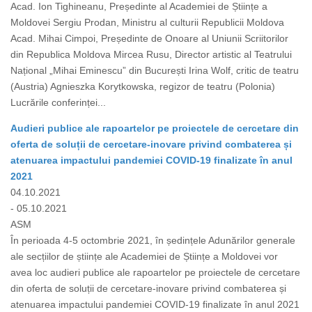
Acad. Ion Tighineanu, Președinte al Academiei de Științe a
Moldovei Sergiu Prodan, Ministru al culturii Republicii Moldova
Acad. Mihai Cimpoi, Președinte de Onoare al Uniunii Scriitorilor
din Republica Moldova Mircea Rusu, Director artistic al Teatrului
Național „Mihai Eminescu” din București Irina Wolf, critic de teatru
(Austria) Agnieszka Korytkowska, regizor de teatru (Polonia)
Lucrările conferinței...
Audieri publice ale rapoartelor pe proiectele de cercetare din
oferta de soluții de cercetare-inovare privind combaterea și
atenuarea impactului pandemiei COVID-19 finalizate în anul
2021
04.10.2021
- 05.10.2021
ASM
În perioada 4-5 octombrie 2021, în ședințele Adunărilor generale
ale secțiilor de științe ale Academiei de Științe a Moldovei vor
avea loc audieri publice ale rapoartelor pe proiectele de cercetare
din oferta de soluții de cercetare-inovare privind combaterea și
atenuarea impactului pandemiei COVID-19 finalizate în anul 2021