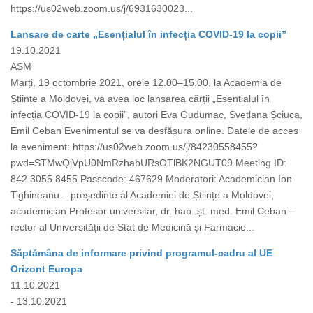
https://us02web.zoom.us/j/6931630023...
Lansare de carte „Esențialul în infecția COVID-19 la copii”
19.10.2021
AȘM
Marți, 19 octombrie 2021, orele 12.00–15.00, la Academia de
Științe a Moldovei, va avea loc lansarea cărții „Esențialul în
infecția COVID-19 la copii”, autori Eva Gudumac, Svetlana Șciuca,
Emil Ceban Evenimentul se va desfășura online. Datele de acces
la eveniment: https://us02web.zoom.us/j/84230558455?
pwd=STMwQjVpU0NmRzhabURsOTlBK2NGUT09 Meeting ID:
842 3055 8455 Passcode: 467629 Moderatori: Academician Ion
Tighineanu – președinte al Academiei de Științe a Moldovei,
academician Profesor universitar, dr. hab. șt. med. Emil Ceban –
rector al Universității de Stat de Medicină și Farmacie...
Săptămâna de informare privind programul-cadru al UE
Orizont Europa
11.10.2021
- 13.10.2021