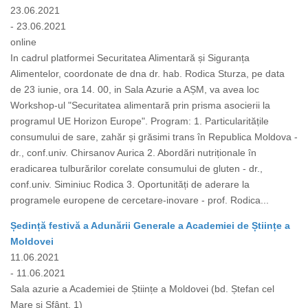
23.06.2021
- 23.06.2021
online
In cadrul platformei Securitatea Alimentară și Siguranța
Alimentelor, coordonate de dna dr. hab. Rodica Sturza, pe data
de 23 iunie, ora 14. 00, in Sala Azurie a AȘM, va avea loc
Workshop-ul "Securitatea alimentară prin prisma asocierii la
programul UE Horizon Europe". Program: 1. Particularitățile
consumului de sare, zahăr și grăsimi trans în Republica Moldova -
dr., conf.univ. Chirsanov Aurica 2. Abordări nutriționale în
eradicarea tulburărilor corelate consumului de gluten - dr.,
conf.univ. Siminiuc Rodica 3. Oportunități de aderare la
programele europene de cercetare-inovare - prof. Rodica...
Ședință festivă a Adunării Generale a Academiei de Științe a
Moldovei
11.06.2021
- 11.06.2021
Sala azurie a Academiei de Științe a Moldovei (bd. Ștefan cel
Mare și Sfânt, 1)