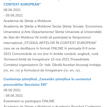
CONTEXT EUROPEAN”
08.06.2021
- 09.06.2021
Academia de Științe a Moldovei
Academia de Științe a Moldovei Secția Științe Sociale, Economice,
Umanistice și Arte Departamentul Științe Umaniste al Universității
de Stat din Moldova Vă invită să participați la Simpozionul
internațional „STUDIUL ARTELOR ÎN CONTEXT EUROPEAN”
care se va desfășura în format ONLINE în perioada 8-9 iunie
2021 Comunicările se vor ține în limbile română, engleză, rusă
Termenul limită de înregistrare 10 mai 2021 Președintele
Comitetul organizatoric Dr. hab. Dănilă Aurelian Accesaţi invitaţia
(ro, en, ru) şi formularul de înregistrare (ro, en, ru)...
Conferința științifică „Cercetări științifice în contextul
provocărilor Secolului XXI”
08.06.2021
- 08.06.2021
Eveniment cu participare ONLINE
Academia de Științe a Moldovei și Academia Română Conferința