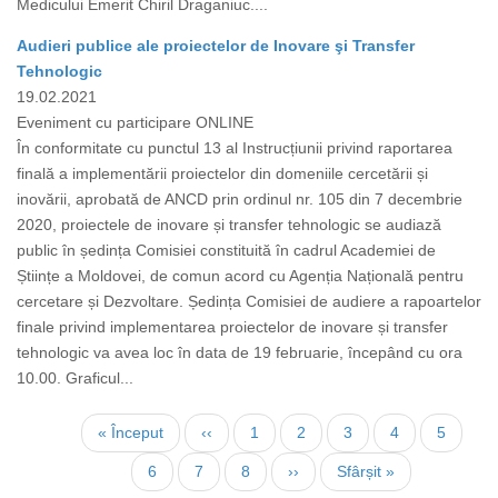
Medicului Emerit Chiril Draganiuc....
Audieri publice ale proiectelor de Inovare şi Transfer
Tehnologic
19.02.2021
Eveniment cu participare ONLINE
În conformitate cu punctul 13 al Instrucțiunii privind raportarea
finală a implementării proiectelor din domeniile cercetării și
inovării, aprobată de ANCD prin ordinul nr. 105 din 7 decembrie
2020, proiectele de inovare și transfer tehnologic se audiază
public în ședința Comisiei constituită în cadrul Academiei de
Științe a Moldovei, de comun acord cu Agenția Națională pentru
cercetare și Dezvoltare. Ședința Comisiei de audiere a rapoartelor
finale privind implementarea proiectelor de inovare și transfer
tehnologic va avea loc în data de 19 februarie, începând cu ora
10.00. Graficul...
Paginare
Prima
« Început
Pagina
‹‹
Page
1
Page
2
Page
3
Page
4
Page
5
pagină
anterioară
Pagina
6
Page
7
Page
8
Pagina
››
Ultima
Sfârșit »
curentă
următoare
pagină