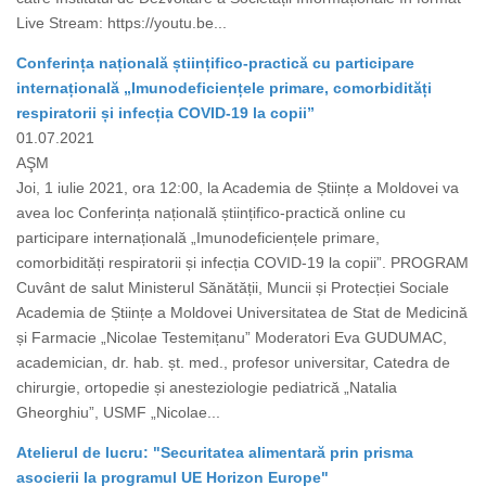
Live Stream: https://youtu.be...
Conferința națională științifico-practică cu participare
internațională „Imunodeficiențele primare, comorbidități
respiratorii și infecția COVID-19 la copii”
01.07.2021
AŞM
Joi, 1 iulie 2021, ora 12:00, la Academia de Științe a Moldovei va
avea loc Conferința națională științifico-practică online cu
participare internațională „Imunodeficiențele primare,
comorbidități respiratorii și infecția COVID-19 la copii”. PROGRAM
Cuvânt de salut Ministerul Sănătății, Muncii și Protecției Sociale
Academia de Științe a Moldovei Universitatea de Stat de Medicină
și Farmacie „Nicolae Testemițanu” Moderatori Eva GUDUMAC,
academician, dr. hab. șt. med., profesor universitar, Catedra de
chirurgie, ortopedie și anesteziologie pediatrică „Natalia
Gheorghiu”, USMF „Nicolae...
Atelierul de lucru: "Securitatea alimentară prin prisma
asocierii la programul UE Horizon Europe"