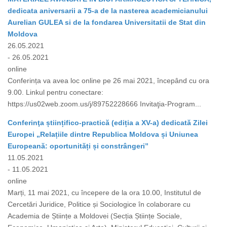
dedicata aniversarii a 75-a de la nasterea academicianului
Aurelian GULEA si de la fondarea Universitatii de Stat din
Moldova
26.05.2021
- 26.05.2021
online
Conferința va avea loc online pe 26 mai 2021, începând cu ora
9.00. Linkul pentru conectare:
https://us02web.zoom.us/j/89752228666 Invitaţia-Program...
Conferinţa științifico-practică (ediția a XV-a) dedicată Zilei
Europei „Relațiile dintre Republica Moldova și Uniunea
Europeană: oportunități și constrângeri”
11.05.2021
- 11.05.2021
online
Marți, 11 mai 2021, cu începere de la ora 10.00, Institutul de
Cercetări Juridice, Politice și Sociologice în colaborare cu
Academia de Științe a Moldovei (Secția Științe Sociale,