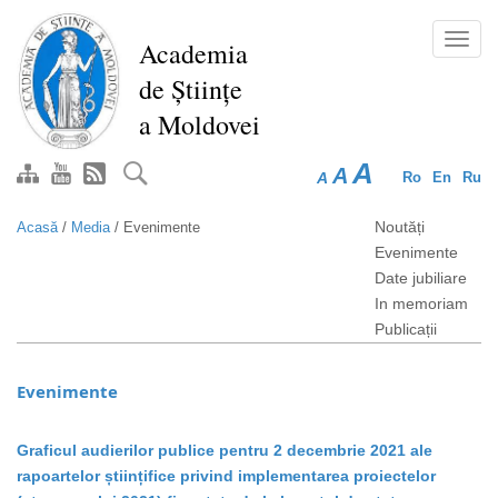
Mergi
la
Toggl
Academia
conţinutul
navig
de Științe
principal
a Moldovei
A
A
A
Ro
En
Ru
Noutăți
Acasă
/
Media
/
Evenimente
Evenimente
Date jubiliare
In memoriam
Publicații
Evenimente
Graficul audierilor publice pentru 2 decembrie 2021 ale
rapoartelor științifice privind implementarea proiectelor