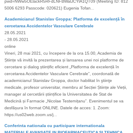
pwd=NWw5OElackR5RFdLNFBWalJCYlA1QT09 (Meeting ID: 812
5006 6293 Passcode: 020621) Eugenia Tofan...
Academicianul Stanislav Groppa: Platforma de excelență în
cercetarea Accidentelor Vasculare Cerebrale
28.05.2021
- 28.05.2021
online
Vineri, 28 mai 2021, cu începere de la ora 15.00, Academia de
Științe vă invită la prezentarea și lansarea unei noi platforme de
cercetare și dialog științific eficient „Platforma de excelență în
cercetarea Accidentelor Vasculare Cerebrale”, coordonată de
academicianul Stanislav Groppa, doctor habilitat în ştiinţe
medicale, profesor universitar, membru al Secției Științe ale Vieții,
manager al cercetării științifice la Universitatea de Stat de
Medicină și Farmacie „Nicolae Testemițanu”. Evenimentul se va
desfășura în format ONLINE. Datele de acces: 1. Zoom:
https://us02web.zoom.us/j...
Conferinta nationala cu participare internationala
MATERIALE AVANSATE IN BIOFARMACEUTICA SI TEHNICA,