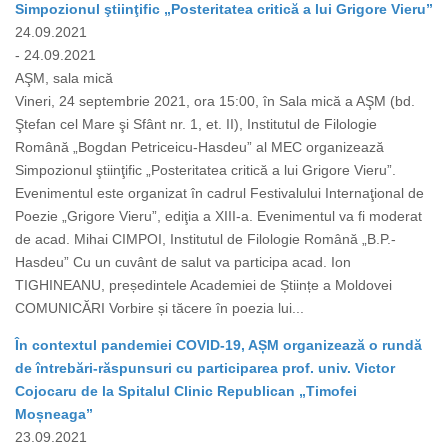
Simpozionul ştiinţific „Posteritatea critică a lui Grigore Vieru”
24.09.2021
- 24.09.2021
AŞM, sala mică
Vineri, 24 septembrie 2021, ora 15:00, în Sala mică a AŞM (bd.
Ştefan cel Mare şi Sfânt nr. 1, et. II), Institutul de Filologie
Română „Bogdan Petriceicu-Hasdeu” al MEC organizează
Simpozionul ştiinţific „Posteritatea critică a lui Grigore Vieru”.
Evenimentul este organizat în cadrul Festivalului Internaţional de
Poezie „Grigore Vieru”, ediţia a XIII-a. Evenimentul va fi moderat
de acad. Mihai CIMPOI, Institutul de Filologie Română „B.P.-
Hasdeu” Cu un cuvânt de salut va participa acad. Ion
TIGHINEANU, președintele Academiei de Științe a Moldovei
COMUNICĂRI Vorbire și tăcere în poezia lui...
În contextul pandemiei COVID-19, AȘM organizează o rundă
de întrebări-răspunsuri cu participarea prof. univ. Victor
Cojocaru de la Spitalul Clinic Republican „Timofei
Moșneaga”
23.09.2021