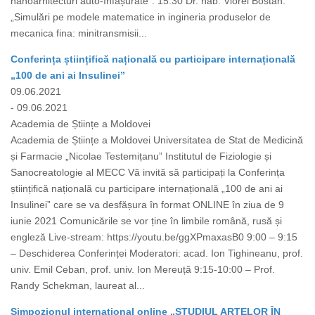
nanoarhitecturi auto-înfășurate”. 15.30 Dr. hab. Viorel Bostan.
„Simulări pe modele matematice in ingineria produselor de
mecanica fina: minitransmisii...
Conferința științifică națională cu participare internațională
„100 de ani ai Insulinei”
09.06.2021
- 09.06.2021
Academia de Științe a Moldovei
Academia de Științe a Moldovei Universitatea de Stat de Medicină
și Farmacie „Nicolae Testemițanu” Institutul de Fiziologie și
Sanocreatologie al MECC Vă invită să participați la Conferința
științifică națională cu participare internațională „100 de ani ai
Insulinei” care se va desfășura în format ONLINE în ziua de 9
iunie 2021 Comunicările se vor ține în limbile română, rusă și
engleză Live-stream: https://youtu.be/ggXPmaxasB0 9:00 – 9:15
– Deschiderea Conferinței Moderatori: acad. Ion Tighineanu, prof.
univ. Emil Ceban, prof. univ. Ion Mereuță 9:15-10:00 – Prof.
Randy Schekman, laureat al...
Simpozionul internațional online „STUDIUL ARTELOR ÎN