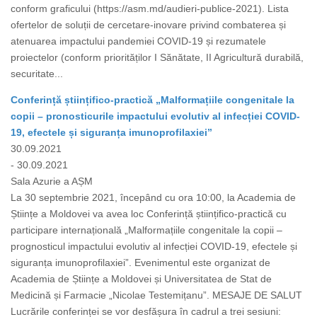
conform graficului (https://asm.md/audieri-publice-2021). Lista
ofertelor de soluții de cercetare-inovare privind combaterea și
atenuarea impactului pandemiei COVID-19 și rezumatele
proiectelor (conform priorităților I Sănătate, II Agricultură durabilă,
securitate...
Conferință științifico-practică „Malformațiile congenitale la
copii – pronosticurile impactului evolutiv al infecției COVID-
19, efectele și siguranța imunoprofilaxiei”
30.09.2021
- 30.09.2021
Sala Azurie a AȘM
La 30 septembrie 2021, începând cu ora 10:00, la Academia de
Științe a Moldovei va avea loc Conferință științifico-practică cu
participare internațională „Malformațiile congenitale la copii –
prognosticul impactului evolutiv al infecției COVID-19, efectele și
siguranța imunoprofilaxiei”. Evenimentul este organizat de
Academia de Științe a Moldovei și Universitatea de Stat de
Medicină și Farmacie „Nicolae Testemițanu”. MESAJE DE SALUT
Lucrările conferinței se vor desfășura în cadrul a trei sesiuni: