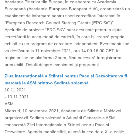
Academia Tinerilor din Europa, în colaborare cu Academia
Europeană (Academia Europaea Budapest Hub), organizează un
eveniment de informare pentru tineri cercetători înteresați în
“European Research Council Starting Grants (ERC StG)”.
Apelurile de proiecte “ERC StG” sunt destinate pentru a ajuta
cercetătorii în acea etapă de carieră, în care își crează propria
echipă cu un program de cercetare independent. Evenimentul se
va desfășura la 11 noiembrie 2021, ora 14.00-16.00 CET, în
regim online pe platforma Zoom, fiind necesară înregistrarea
prealabilă. Detalii despre eveniment și programul...
Ziua Internațională a Științei pentru Pace și Dezvoltare va fi
marcată la AȘM printr-o Ședință solemnă
10.11.2021
- 10.11.2021
ASM
Miercuri, 10 noiembrie 2021, Academia de Științe a Moldovei
organizează Ședința solemnă a Adunării Generale a AŞM
consacrată Zilei Internaționale a Științei pentru Pace și
Dezvoltare. Agenda manifestării, ajunsă la cea de-a XI-a ediție,