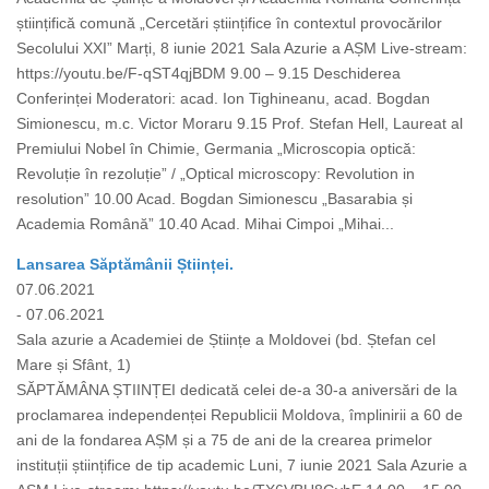
științifică comună „Cercetări științifice în contextul provocărilor
Secolului XXI” Marți, 8 iunie 2021 Sala Azurie a AȘM Live-stream:
https://youtu.be/F-qST4qjBDM 9.00 – 9.15 Deschiderea
Conferinței Moderatori: acad. Ion Tighineanu, acad. Bogdan
Simionescu, m.c. Victor Moraru 9.15 Prof. Stefan Hell, Laureat al
Premiului Nobel în Chimie, Germania „Microscopia optică:
Revoluție în rezoluție” / „Optical microscopy: Revolution in
resolution” 10.00 Acad. Bogdan Simionescu „Basarabia și
Academia Română” 10.40 Acad. Mihai Cimpoi „Mihai...
Lansarea Săptămânii Științei.
07.06.2021
- 07.06.2021
Sala azurie a Academiei de Științe a Moldovei (bd. Ștefan cel
Mare și Sfânt, 1)
SĂPTĂMÂNA ȘTIINȚEI dedicată celei de-a 30-a aniversări de la
proclamarea independenței Republicii Moldova, împlinirii a 60 de
ani de la fondarea AȘM și a 75 de ani de la crearea primelor
instituții științifice de tip academic Luni, 7 iunie 2021 Sala Azurie a