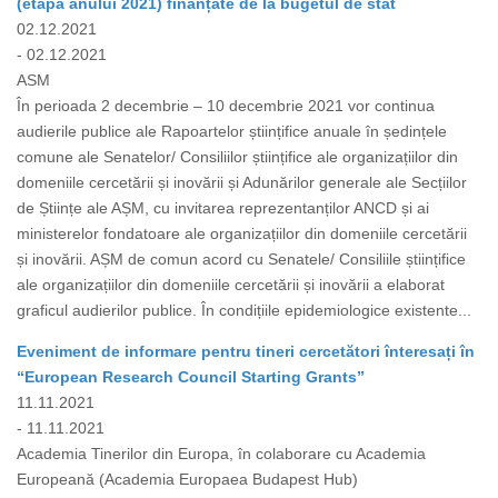
(etapa anului 2021) finanțate de la bugetul de stat
02.12.2021
- 02.12.2021
ASM
În perioada 2 decembrie – 10 decembrie 2021 vor continua
audierile publice ale Rapoartelor științifice anuale în ședințele
comune ale Senatelor/ Consiliilor științifice ale organizațiilor din
domeniile cercetării și inovării și Adunărilor generale ale Secțiilor
de Științe ale AȘM, cu invitarea reprezentanților ANCD și ai
ministerelor fondatoare ale organizațiilor din domeniile cercetării
și inovării. AȘM de comun acord cu Senatele/ Consiliile științifice
ale organizațiilor din domeniile cercetării și inovării a elaborat
graficul audierilor publice. În condițiile epidemiologice existente...
Eveniment de informare pentru tineri cercetători înteresați în
“European Research Council Starting Grants”
11.11.2021
- 11.11.2021
Academia Tinerilor din Europa, în colaborare cu Academia
Europeană (Academia Europaea Budapest Hub)