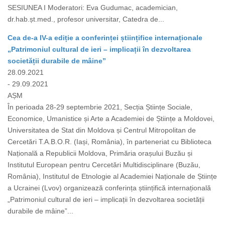
SESIUNEA I Moderatori: Eva Gudumac, academician,
dr.hab.șt.med., profesor universitar, Catedra de...
Cea de-a IV-a ediție a conferinței științifice internaționale
„Patrimoniul cultural de ieri – implicații în dezvoltarea
societății durabile de mâine”
28.09.2021
- 29.09.2021
AȘM
În perioada 28-29 septembrie 2021, Secția Științe Sociale,
Economice, Umanistice și Arte a Academiei de Științe a Moldovei,
Universitatea de Stat din Moldova și Centrul Mitropolitan de
Cercetări T.A.B.O.R. (Iași, România), în parteneriat cu Biblioteca
Națională a Republicii Moldova, Primăria orașului Buzău și
Institutul European pentru Cercetări Multidisciplinare (Buzău,
România), Institutul de Etnologie al Academiei Naționale de Științe
a Ucrainei (Lvov) organizează conferința științifică internațională
„Patrimoniul cultural de ieri – implicații în dezvoltarea societății
durabile de mâine”...