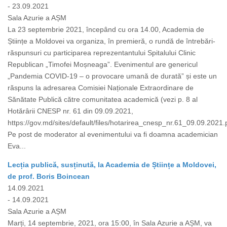
- 23.09.2021
Sala Azurie a AȘM
La 23 septembrie 2021, începând cu ora 14.00, Academia de
Științe a Moldovei va organiza, în premieră, o rundă de întrebări-
răspunsuri cu participarea reprezentantului Spitalului Clinic
Republican „Timofei Moșneaga”. Evenimentul are genericul
„Pandemia COVID-19 – o provocare umană de durată” și este un
răspuns la adresarea Comisiei Naționale Extraordinare de
Sănătate Publică către comunitatea academică (vezi p. 8 al
Hotărârii CNESP nr. 61 din 09.09.2021,
https://gov.md/sites/default/files/hotarirea_cnesp_nr.61_09.09.2021.p
Pe post de moderator al evenimentului va fi doamna academician
Eva...
Lecția publică, susținută, la Academia de Științe a Moldovei,
de prof. Boris Boincean
14.09.2021
- 14.09.2021
Sala Azurie a AȘM
Marți, 14 septembrie, 2021, ora 15:00, în Sala Azurie a AȘM, va