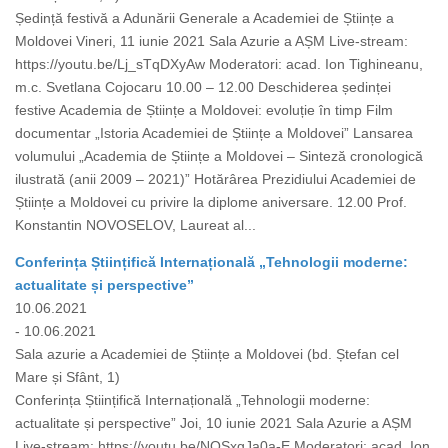
Ședință festivă a Adunării Generale a Academiei de Științe a
Moldovei Vineri, 11 iunie 2021 Sala Azurie a AȘM Live-stream:
https://youtu.be/Lj_sTqDXyAw Moderatori: acad. Ion Tighineanu,
m.c. Svetlana Cojocaru 10.00 – 12.00 Deschiderea ședinței
festive Academia de Științe a Moldovei: evoluție în timp Film
documentar „Istoria Academiei de Științe a Moldovei” Lansarea
volumului „Academia de Științe a Moldovei – Sinteză cronologică
ilustrată (anii 2009 – 2021)” Hotărârea Prezidiului Academiei de
Științe a Moldovei cu privire la diplome aniversare. 12.00 Prof.
Konstantin NOVOSELOV, Laureat al...
Conferința Științifică Internațională „Tehnologii moderne:
actualitate și perspective”
10.06.2021
- 10.06.2021
Sala azurie a Academiei de Științe a Moldovei (bd. Ștefan cel
Mare și Sfânt, 1)
Conferința Științifică Internațională „Tehnologii moderne:
actualitate și perspective” Joi, 10 iunie 2021 Sala Azurie a AȘM
Live-stream: https://youtu.be/NQSxgJa0a-E Moderatori: acad. Ion