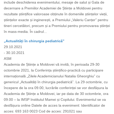
include deschiderea evenimentului, mesaje de salut și Gala de
decernare a Premiilor Academiei de Științe a Moldovei pentru
rezultate științifice valoroase obținute în domeniile științelor vieții,
științelor exacte și inginerești, a Premiului „Valeriu Canțer” pentru
tineri cercetători, precum și a Premiului pentru promovarea științei
în mass-media. În cadrul...
„Actualități în chirurgia pediatrică”
29.10.2021
- 30.10.2021
ASM
Academia de Științe a Moldovei vă invită, în perioada 29-30
octombrie 2021, la Conferința științifico-practică cu participare
internațională „Zilele Academicianului Natalia Gheorghiu” cu
genericul „Actualități în chirurgia pediatrică”. La 29 octombrie, cu
începere de la ora 09.00, lucrările conferinței se vor desfășura la
Academia de Științe a Moldovei, iar pe data de 30 octombrie, ora
09.00 – la IMSP Institutul Mamei și Copilului. Evenimentul se va
desfășura online Datele de acces la eveniment: Identificator de
acces: 693 163 0023 Cod de acces: 291021 sau