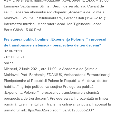
AȘM Live-stream: https://youtu.be/TX6VBU8GyhE 14.00 – 15.00
Lansarea Săptămânii Științei. Deschiderea oficială. Cuvânt de
salut. Lansarea albumului enciclopedic „Academia de Științe a
Moldovei: Evoluție, Instituționalizare, Personalități (1946-2021)”.
Intermezzo muzical. Moderatori: acad. Ion Tighineanu, acad.
Boris Găină 15.00 Prof...
Prelegerea publică online „Experiența Poloniei în procesul
de transformare sistemică - perspectiva de trei decenii”
02.06.2021
- 02.06.2021
online
Miercuri, 2 iunie 2021, ora 11:00, la Academia de Științe a
Moldovei, Prof. Bartłomiej ZDANIUK, Ambasadorul Extraordinar şi
Plenipotenţiar al Republicii Polone în Republica Moldova, doctor
habilitat în științe politice, va susține Prelegerea publică
„Experiența Poloniei în procesul de transformare sistemică -
perspectiva de trei decenii”. Prelegerea va fi prezentată în limba
română. Evenimentul va fi transmis online și va putea fi accesat la
următorul link: ttps://us02web.zoom.us/j/81250066293?