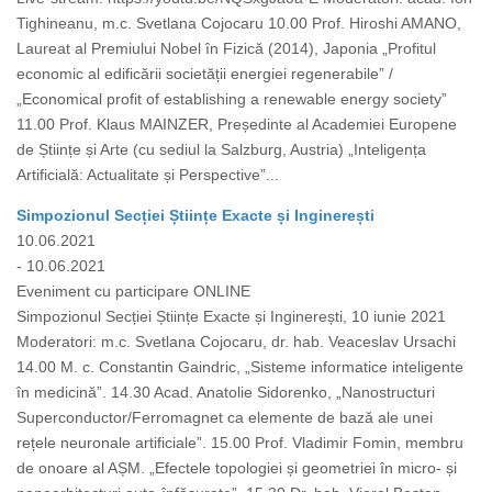
Tighineanu, m.c. Svetlana Cojocaru 10.00 Prof. Hiroshi AMANO,
Laureat al Premiului Nobel în Fizică (2014), Japonia „Profitul
economic al edificării societății energiei regenerabile” /
„Economical profit of establishing a renewable energy society”
11.00 Prof. Klaus MAINZER, Președinte al Academiei Europene
de Științe și Arte (cu sediul la Salzburg, Austria) „Inteligența
Artificială: Actualitate și Perspective”...
Simpozionul Secției Științe Exacte și Inginerești
10.06.2021
- 10.06.2021
Eveniment cu participare ONLINE
Simpozionul Secției Științe Exacte și Inginerești, 10 iunie 2021
Moderatori: m.c. Svetlana Cojocaru, dr. hab. Veaceslav Ursachi
14.00 M. c. Constantin Gaindric, „Sisteme informatice inteligente
în medicină”. 14.30 Acad. Anatolie Sidorenko, „Nanostructuri
Superconductor/Ferromagnet ca elemente de bază ale unei
rețele neuronale artificiale”. 15.00 Prof. Vladimir Fomin, membru
de onoare al AȘM. „Efectele topologiei și geometriei în micro- și