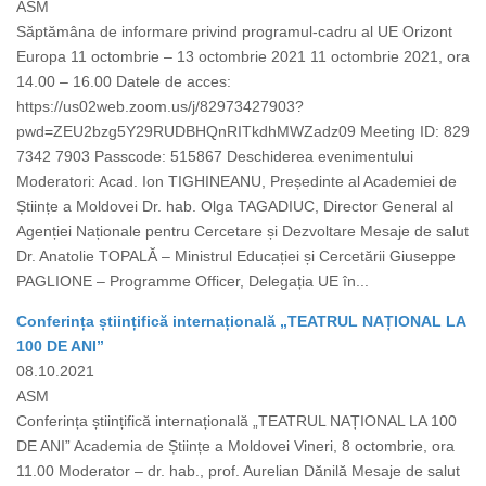
ASM
Săptămâna de informare privind programul-cadru al UE Orizont
Europa 11 octombrie – 13 octombrie 2021 11 octombrie 2021, ora
14.00 – 16.00 Datele de acces:
https://us02web.zoom.us/j/82973427903?
pwd=ZEU2bzg5Y29RUDBHQnRITkdhMWZadz09 Meeting ID: 829
7342 7903 Passcode: 515867 Deschiderea evenimentului
Moderatori: Acad. Ion TIGHINEANU, Președinte al Academiei de
Științe a Moldovei Dr. hab. Olga TAGADIUC, Director General al
Agenției Naționale pentru Cercetare și Dezvoltare Mesaje de salut
Dr. Anatolie TOPALĂ – Ministrul Educației și Cercetării Giuseppe
PAGLIONE – Programme Officer, Delegația UE în...
Conferința științifică internațională „TEATRUL NAȚIONAL LA
100 DE ANI”
08.10.2021
ASM
Conferința științifică internațională „TEATRUL NAȚIONAL LA 100
DE ANI” Academia de Științe a Moldovei Vineri, 8 octombrie, ora
11.00 Moderator – dr. hab., prof. Aurelian Dănilă Mesaje de salut