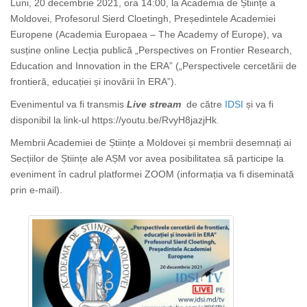
Luni, 20 decembrie 2021, ora 14:00, la Academia de Științe a
Moldovei, Profesorul Sierd Cloetingh, Președintele Academiei
Europene (Academia Europaea – The Academy of Europe), va
susține online Lecția publică „Perspectives on Frontier Research,
Education and Innovation in the ERA” („Perspectivele cercetării de
frontieră, educației și inovării în ERA”).
Evenimentul va fi transmis
Live stream
de către
IDSI
și va fi
disponibil la link-ul https://youtu.be/RvyH8jazjHk
.
Membrii Academiei de Științe a Moldovei și membrii desemnați ai
Secțiilor de Științe ale AȘM vor avea posibilitatea să participe la
eveniment în cadrul platformei ZOOM (informația va fi diseminată
prin e-mail).