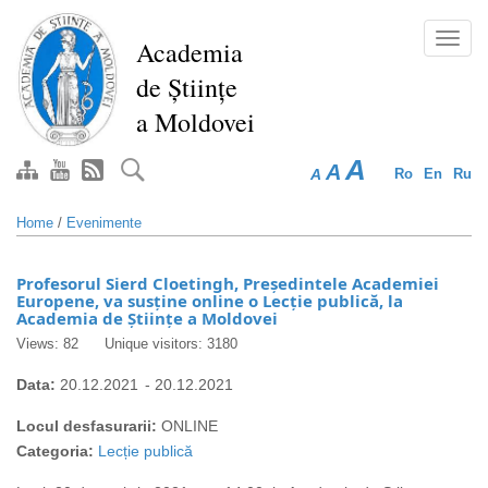
Skip
to
Toggl
Academia
main
navig
de Științe
content
a Moldovei
A
A
A
Ro
En
Ru
Home
/
Evenimente
Profesorul Sierd Cloetingh, Președintele Academiei
Europene, va susține online o Lecție publică, la
Academia de Științe a Moldovei
Views: 82
Unique visitors: 3180
Data:
20.12.2021
-
20.12.2021
Locul desfasurarii:
ONLINE
Categoria:
Lecție publică