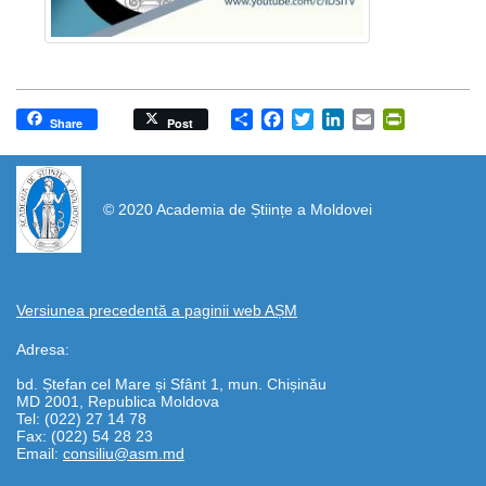
Share
Facebook
Twitter
LinkedIn
Email
PrintFrien
Share
Post
https://propletenie.ru/
© 2020 Academia de Științe a Moldovei
Versiunea precedentă a paginii web AȘM
Adresa:
bd. Ștefan cel Mare și Sfânt 1, mun. Chișinău
MD 2001, Republica Moldova
Tel: (022) 27 14 78
Fax: (022) 54 28 23
Email:
consiliu@asm.md