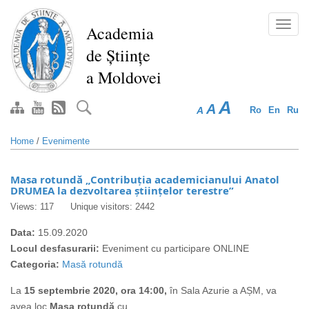
Skip
to
Toggl
Academia
main
navig
de Științe
content
a Moldovei
A
A
A
Ro
En
Ru
Home
/
Evenimente
Masa rotundă „Contribuția academicianului Anatol
DRUMEA la dezvoltarea științelor terestre”
Views: 117
Unique visitors: 2442
Data:
15.09.2020
Locul desfasurarii:
Eveniment cu participare ONLINE
Categoria:
Masă rotundă
La
15 septembrie 2020, ora 14:00,
în Sala Azurie a AȘM, va
avea loc
Masa rotundă
cu