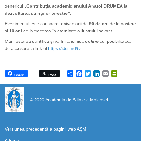
genericul
„Contribuția academicianului Anatol DRUMEA la
dezvoltarea științelor terestre”.
Evenimentul este consacrat aniversarii de
90 de ani
de la naștere
și
10 ani
de la trecerea în eternitate a ilustrului savant.
Manifestarea științifică și va fi transmisă
online
cu posibilitatea
de accesare la link-ul
https://idsi.md/tv
.
Share
Facebook
Twitter
LinkedIn
Email
PrintFrien
Share
Post
https://propletenie.ru/
© 2020 Academia de Științe a Moldovei
Versiunea precedentă a paginii web AȘM
Adresa: