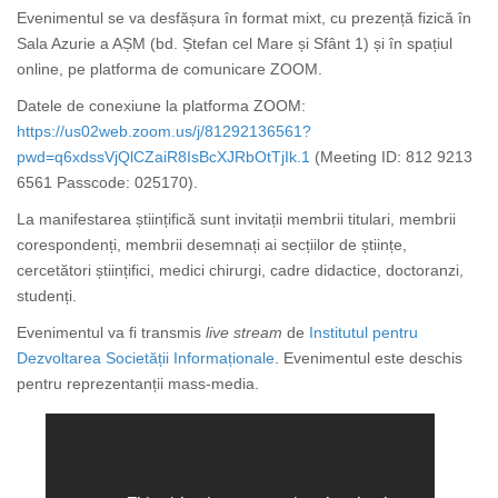
Evenimentul se va desfășura în format mixt, cu prezență fizică în
Sala Azurie a AȘM (bd. Ștefan cel Mare și Sfânt 1) și în spațiul
online, pe platforma de comunicare ZOOM.
Datele de conexiune la platforma ZOOM:
https://us02web.zoom.us/j/81292136561?
pwd=q6xdssVjQlCZaiR8IsBcXJRbOtTjIk.1
(Meeting ID: 812 9213
6561 Passcode: 025170).
La manifestarea științifică sunt invitații membrii titulari, membrii
corespondenți, membrii desemnați ai secțiilor de științe,
cercetători științifici, medici chirurgi, cadre didactice, doctoranzi,
studenți.
Evenimentul va fi transmis
live stream
de
Institutul pentru
Dezvoltarea Societății Informaționale
.
Evenimentul este deschis
pentru reprezentanții mass-media.