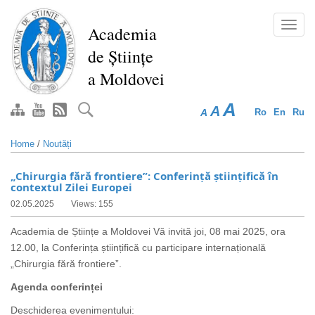
Skip
to
Toggl
Academia
main
navig
de Științe
content
a Moldovei
A
A
A
Ro
En
Ru
Home
/
Noutăți
„Chirurgia fără frontiere”: Conferință științifică în
contextul Zilei Europei
02.05.2025
Views: 155
Academia de Științe a Moldovei Vă invită joi, 08 mai 2025, ora
12.00, la Conferința științifică cu participare internațională
„Chirurgia fără frontiere”.
Agenda conferinței
Deschiderea evenimentului: