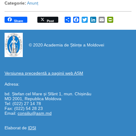
Categorie:
Anunț
Share
Facebook
Twitter
LinkedIn
Email
PrintFrien
Share
Post
https://propletenie.ru/
© 2020 Academia de Științe a Moldovei
Versiunea precedentă a paginii web AȘM
Adresa:
bd. Ștefan cel Mare și Sfânt 1, mun. Chișinău
MD 2001, Republica Moldova
Tel: (022) 27 14 78
Fax: (022) 54 28 23
Email:
consiliu@asm.md
Elaborat de
IDSI