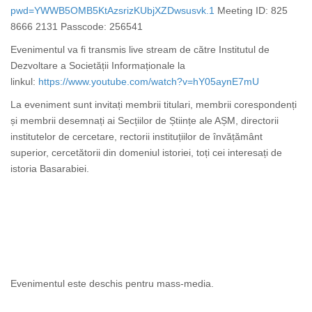
pwd=YWWB5OMB5KtAzsrizKUbjXZDwsusvk.1
Meeting ID: 825
8666 2131 Passcode: 256541
Evenimentul va fi transmis live stream de către Institutul de
Dezvoltare a Societății Informaționale la
linkul:
https://www.youtube.com/watch?v=hY05aynE7mU
La eveniment sunt invitați membrii titulari, membrii corespondenți
și membrii desemnați ai Secțiilor de Științe ale AȘM, directorii
institutelor de cercetare, rectorii instituțiilor de învățământ
superior, cercetătorii din domeniul istoriei, toți cei interesați de
istoria Basarabiei.
Evenimentul este deschis pentru mass-media.