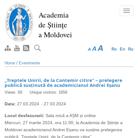
Skip
to
Toggl
Academia
main
navig
de Științe
content
a Moldovei
A
A
A
Ro
En
Ru
Home
/
Evenimente
„Treptele Unirii, de la Cantemir citire” – prelegere
publică susținută de academicianul Andrei Eșanu
Views: 60
Unique visitors: 1659
Data:
27.03.2024
-
27.03.2024
Locul desfasurarii:
Sala mică a AȘM și online
Miercuri, 27 martie 2024, ora 11:00, la Academia de Științe a
Moldovei academicianul Andrei Eșanu va susține prelegerea
publică „Treptele Unirii, de la Cantemir citire”.