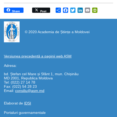
Share
Facebook
Twitter
LinkedIn
Email
PrintFrien
Share
Post
https://propletenie.ru/
© 2020 Academia de Științe a Moldovei
Versiunea precedentă a paginii web AȘM
Adresa:
bd. Ștefan cel Mare și Sfânt 1, mun. Chișinău
MD 2001, Republica Moldova
Tel: (022) 27 14 78
Fax: (022) 54 28 23
Email:
consiliu@asm.md
Elaborat de
IDSI
Portaluri guvernamentale