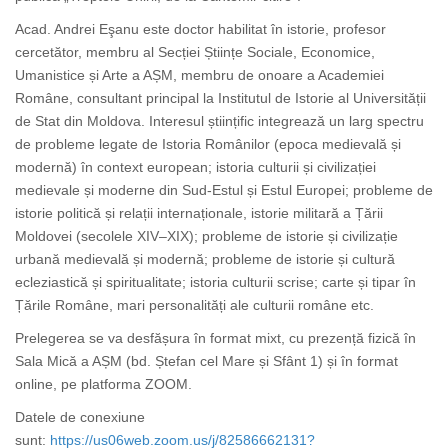
Acad. Andrei Eşanu este doctor habilitat în istorie, profesor
cercetător, membru al Secției Științe Sociale, Economice,
Umanistice și Arte a AȘM, membru de onoare a Academiei
Române, consultant principal la Institutul de Istorie al Universității
de Stat din Moldova. Interesul științific integrează un larg spectru
de probleme legate de Istoria Românilor (epoca medievală și
modernă) în context european; istoria culturii și civilizației
medievale și moderne din Sud-Estul și Estul Europei; probleme de
istorie politică și relații internaționale, istorie militară a Țării
Moldovei (secolele XIV–XIX); probleme de istorie și civilizație
urbană medievală și modernă; probleme de istorie și cultură
ecleziastică și spiritualitate; istoria culturii scrise; carte și tipar în
Țările Române, mari personalități ale culturii române etc.
Prelegerea se va desfășura în format mixt, cu prezență fizică în
Sala Mică a AȘM (bd. Ștefan cel Mare și Sfânt 1) și în format
online, pe platforma ZOOM.
Datele de conexiune
sunt:
https://us06web.zoom.us/j/82586662131?