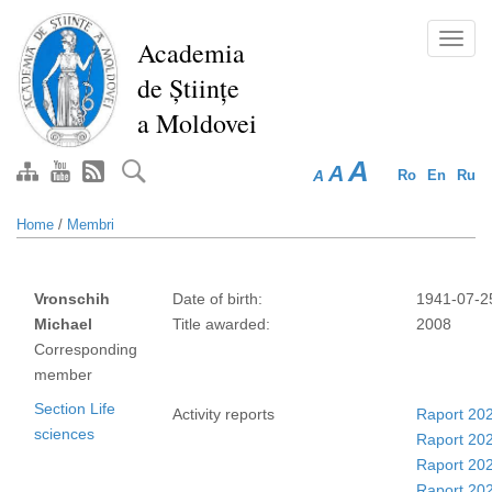
Skip
to
Toggl
Academia
main
navig
de Științe
content
a Moldovei
A
A
A
Ro
En
Ru
Home
/
Membri
Vronschih
Date of birth:
1941-07-2
Michael
Title awarded:
2008
Corresponding
member
Section Life
Activity reports
Raport 20
sciences
Raport 20
Raport 20
Raport 20