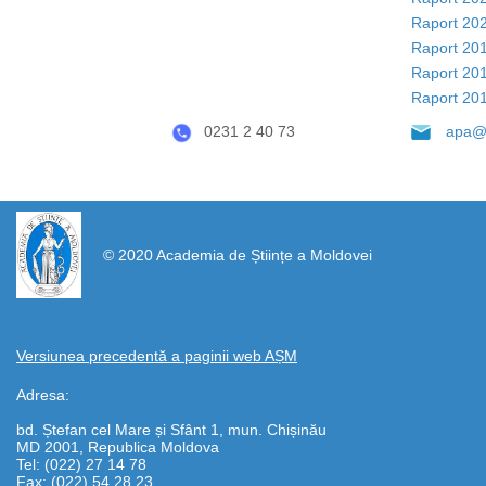
Raport 20
Raport 20
Raport 20
Raport 20
0231 2 40 73
apa@
https://propletenie.ru/
© 2020 Academia de Științe a Moldovei
Versiunea precedentă a paginii web AȘM
Adresa:
bd. Ștefan cel Mare și Sfânt 1, mun. Chișinău
MD 2001, Republica Moldova
Tel: (022) 27 14 78
Fax: (022) 54 28 23