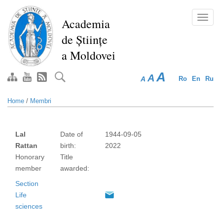
Skip
to
Toggl
Academia
main
navig
de Științe
content
a Moldovei
A
A
A
Ro
En
Ru
Home
/
Membri
Lal
Date of
1944-09-05
Rattan
birth:
2022
Honorary
Title
member
awarded:
Section
Life
sciences