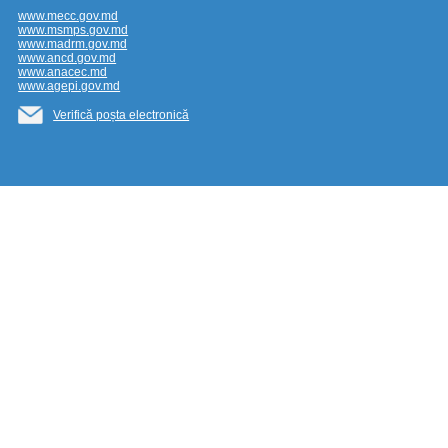
www.mecc.gov.md
www.msmps.gov.md
www.madrm.gov.md
www.ancd.gov.md
www.anacec.md
www.agepi.gov.md
Verifică poșta electronică