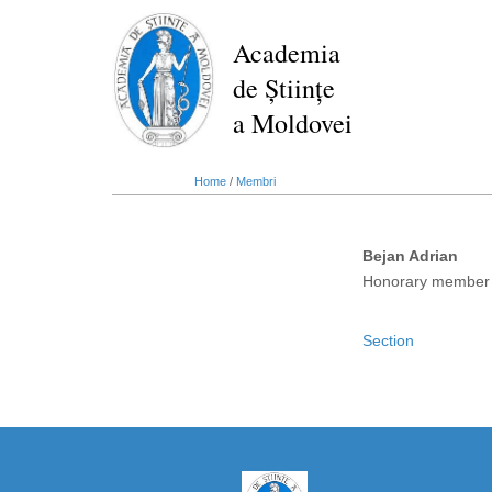
Skip
to
Academia
main
de Științe
content
a Moldovei
Home
/
Membri
Bejan Adrian
Honorary member
Section