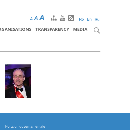
A
A
A
Ro
En
Ru
RGANISATIONS
TRANSPARENCY
MEDIA
Portaluri guvernamentale