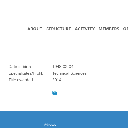
ABOUT
STRUCTURE
ACTIVITY
MEMBERS
O
Date of birth:
1948-02-04
Specialitatea/Profil:
Technical Sciences
https://propletenie.ru/
Title awarded:
2014
Adresa: