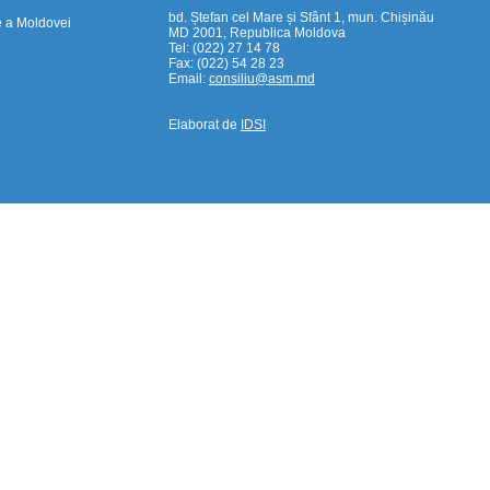
bd. Ștefan cel Mare și Sfânt 1, mun. Chișinău
e a Moldovei
MD 2001, Republica Moldova
Tel: (022) 27 14 78
Fax: (022) 54 28 23
Email:
consiliu@asm.md
Elaborat de
IDSI