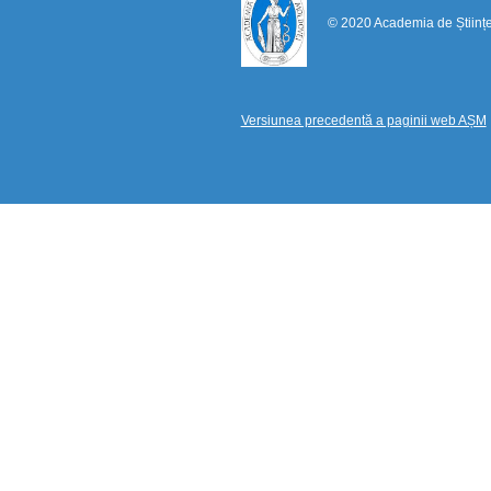
© 2020 Academia de Științ
Versiunea precedentă a paginii web AȘM