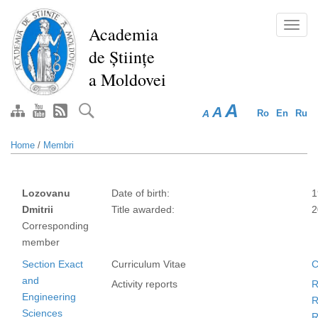
Skip
to
Toggl
Academia
main
navig
de Științe
content
a Moldovei
A
A
A
Ro
En
Ru
Home
/
Membri
Lozovanu
Date of birth:
1
Dmitrii
Title awarded:
2
Corresponding
member
Section Exact
Curriculum Vitae
C
and
Activity reports
R
Engineering
R
Sciences
R