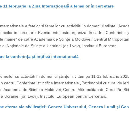
 11 februarie la Ziua Internațională a femeilor în cercetare
 Internaționale a fetelor și femeilor cu activități în domeniul științei, A
emeilor în cercetare. Evenimentul este organizat în cadrul Conferinței ști
ii de mâine” de către Academia de Științe a Moldovei, Centrul Mitropolitan
ei Naționale de Științe a Ucrainei (or. Lvov), Institutul European...
re la conferința științifică internațională
i femeilor cu activități în domeniul științei invităm pe 11-12 februarie 20
 cadrul Conferinței științifice internaționale „Patrimoniul cultural de ieri
 Academia de Științe a Moldovei, Centrul Mitropolitan de Cercetări Știi
a Ucrainei (or. Lvov), Institutul European pentru Cercetări...
igme eterne ale civilizaţiei: Geneza Universului, Geneza Lumii şi G