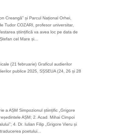
,Ion Creangă” și Parcul Național Orhei,
 de Tudor COZARI, profesor universitar,
starea științifică va avea loc pe data de
Ștefan cel Mare și...
icale (21 februarie) Graficul audierilor
dierilor publice 2025, SȘSEUA (24, 26 și 28
ie a AȘM Simpozionul științific „Grigore
reședintele AȘM; 2. Acad. Mihai Cimpoi
ui”; 4. Dr. Iulian Filip „Grigore Vieru și
traducerea poetului...