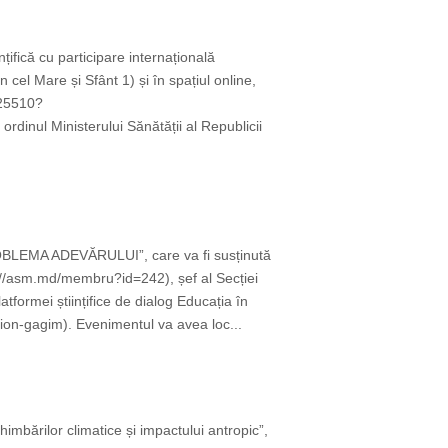
țifică cu participare internațională
cel Mare și Sfânt 1) și în spațiul online,
825510?
ul Ministerului Sănătății al Republicii
OBLEMA ADEVĂRULUI”, care va fi susținută
://asm.md/membru?id=242), șef al Secției
tformei științifice de dialog Educația în
on-gagim). Evenimentul va avea loc...
imbărilor climatice și impactului antropic”,