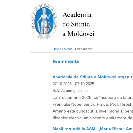
Skip
to
Academia
main
de Științe
content
a Moldovei
Home
/
Media
/
Evenimente
Evenimente
Academia de Științe a Moldovei organize
07.10.2025
- 07.10.2025
Sala Azurie și online
La 7 octombrie 2025, cu începere de la ora 
Premiului Nobel pentru Fizică, Prof. Hiro
Amano este cunoscut la nivel mondial pent
diodelor electroluminiscente emițătoare de 
Masă rotundă la AȘM: „Maria Bieșu. Amin