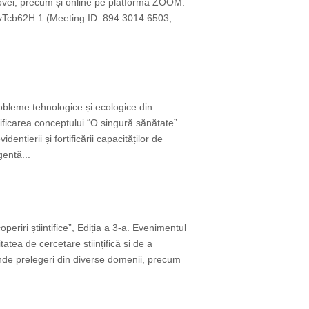
ldovei, precum și online pe platforma ZOOM.
Tcb62H.1 (Meeting ID: 894 3014 6503;
obleme tehnologice și ecologice din
rtificarea conceptului “O singură sănătate”.
nțierii și fortificării capacităților de
gentă...
riri științifice”, Ediția a 3-a. Evenimentul
tatea de cercetare științifică și de a
rinde prelegeri din diverse domenii, precum