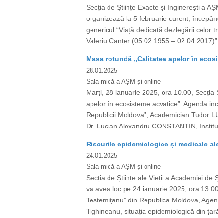
Secția de Științe Exacte și Inginerești a AȘ
organizează la 5 februarie curent, începân
genericul “Viață dedicată dezlegării celor 
Valeriu Canțer (05.02.1955 – 02.04.2017)”. 
Masa rotundă „Calitatea apelor în ecos
28.01.2025
Sala mică a AȘM și online
Marți, 28 ianuarie 2025, ora 10.00, Secția Ș
apelor în ecosisteme acvatice”. Agenda in
Republicii Moldova”; Academician Tudor LUP
Dr. Lucian Alexandru CONSTANTIN, Institutu
Riscurile epidemiologice și medicale a
24.01.2025
Sala mică a AȘM și online
Secția de Științe ale Vieții a Academiei d
va avea loc pe 24 ianuarie 2025, ora 13.00
Testemiţanu” din Republica Moldova, Agenț
Tighineanu, situația epidemiologică din țară 