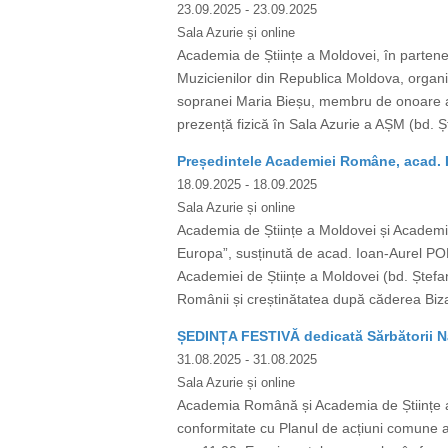
23.09.2025
- 23.09.2025
Sala Azurie și online
Academia de Științe a Moldovei, în partene
Muzicienilor din Republica Moldova, organi
sopranei Maria Bieșu, membru de onoare al
prezență fizică în Sala Azurie a AȘM (bd. Ș
Președintele Academiei Române, acad. I
18.09.2025
- 18.09.2025
Sala Azurie și online
Academia de Științe a Moldovei și Academia
Europa”, susținută de acad. Ioan-Aurel PO
Academiei de Științe a Moldovei (bd. Ștefan 
Românii și creștinătatea după căderea Bizan
ȘEDINȚA FESTIVĂ dedicată Sărbătorii Na
31.08.2025
- 31.08.2025
Sala Azurie și online
Academia Română și Academia de Științe a 
conformitate cu Planul de acțiuni comune ac