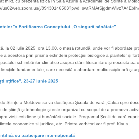
at mixt, cu prezență fizică în Sala Azurie a Academiei de Științe a Mo
ps://us02web.zoom.us/j/89430146503?pwd=swtRMAtSjgdmWivz7A4EbIhv
ntelor în Fortificarea Conceptului „O singură sănătate”
, la 02 iulie 2025, ora 13.00, o masă rotundă, unde vor fi abordate pr
e a acestora prin prisma extinderii protecției biologice a plantelor și fo
tului schimbărilor climatice asupra stării fitosanitare și necesitatea evide
irecțiile fundamentale, care necesită o abordare multidisciplinară și ur
tiințifice”, 23-27 iunie 2025
e Științe a Moldovei se va desfășura Școala de vară „Calea spre descope
ți de știință și tehnologie și este organizat cu scopul de a promova activi
supra vieții cotidiene și bunăstării sociale. Programul Școlii de vară cup
tiințele economice și juridice, etc. Printre vorbitori vor fi prof. Klaus...
ințifică cu participare internațională