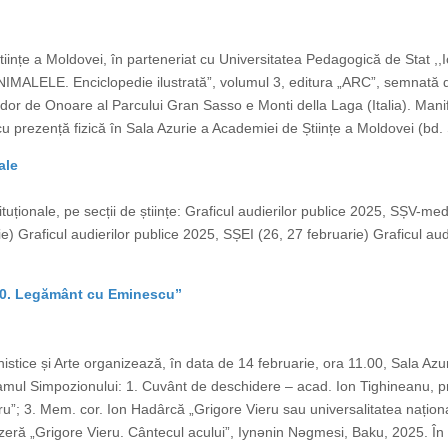
Științe a Moldovei, în parteneriat cu Universitatea Pedagogică de Stat ,
,,ANIMALELE. Enciclopedie ilustrată”, volumul 3, editura „ARC”, semnată
or de Onoare al Parcului Gran Sasso e Monti della Laga (Italia). Manife
cu prezență fizică în Sala Azurie a Academiei de Științe a Moldovei (bd. 
ale
tituționale, pe secții de științe: Graficul audierilor publice 2025, SȘV-med
e) Graficul audierilor publice 2025, SȘEI (26, 27 februarie) Graficul au
– 90. Legământ cu Eminescu”
stice și Arte organizează, în data de 14 februarie, ora 11.00, Sala Azur
ul Simpozionului: 1. Cuvânt de deschidere – acad. Ion Tighineanu, p
”; 3. Mem. cor. Ion Hadârcă „Grigore Vieru sau universalitatea naționalul
 azeră „Grigore Vieru. Cântecul acului”, Iynǝnin Nǝgmesi, Baku, 2025. În 