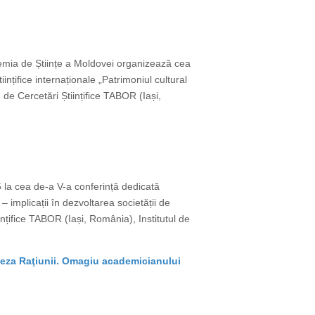
cademia de Științe a Moldovei organizează cea
ințifice internaționale „Patrimoniul cultural
 de Cercetări Științifice TABOR (Iași,
25 la cea de-a V-a conferință dedicată
 – implicații în dezvoltarea societății de
nțifice TABOR (Iași, România), Institutul de
eneza Raţiunii. Omagiu academicianului