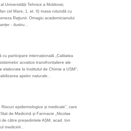
 al Universității Tehnice a Moldovei,
fan cel Mare, 1, et. II) masa rotundă cu
i Geneza Raţiunii. Omagiu academicianului
țer - ilustru...
ă cu participare internațională „Calitatea
stemelor acvatice transfrontaliere ale
 elaborate la Institutul de Chimie a USM”;
bilizarea apelor naturale...
 Riscuri epidemiologice și medicale”, care
 Stat de Medicină și Farmacie „Nicolae
 de către președintele AȘM, acad. Ion
l medicinii...