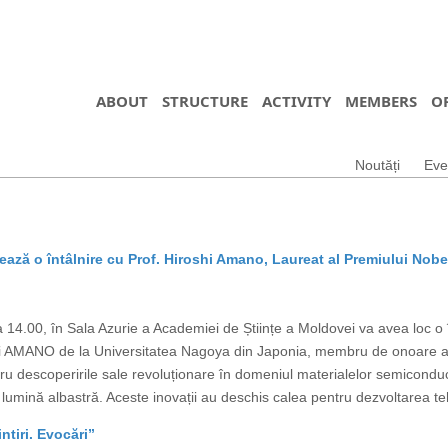
ABOUT
STRUCTURE
ACTIVITY
MEMBERS
O
Noutăți
Eve
ază o întâlnire cu Prof. Hiroshi Amano, Laureat al Premiului Nobe
14.00, în Sala Azurie a Academiei de Științe a Moldovei va avea loc o în
shi AMANO de la Universitatea Nagoya din Japonia, membru de onoare al
ru descoperirile sale revoluționare în domeniul materialelor semicond
lumină albastră. Aceste inovații au deschis calea pentru dezvoltarea teh
tiri. Evocări”