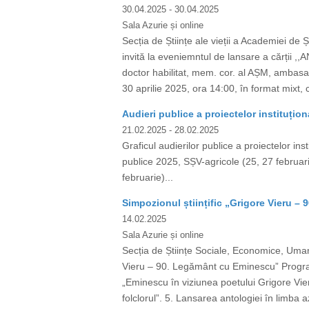
30.04.2025
- 30.04.2025
Sala Azurie și online
Secția de Științe ale vieții a Academiei de 
invită la eveniemntul de lansare a cărții 
doctor habilitat, mem. cor. al AȘM, ambasad
30 aprilie 2025, ora 14:00, în format mixt, 
Audieri publice a proiectelor instituțion
21.02.2025
- 28.02.2025
Graficul audierilor publice a proiectelor ins
publice 2025, SȘV-agricole (25, 27 februari
februarie)...
Simpozionul științific „Grigore Vieru 
14.02.2025
Sala Azurie și online
Secția de Științe Sociale, Economice, Umani
Vieru – 90. Legământ cu Eminescu” Program
„Eminescu în viziunea poetului Grigore Vieru
folclorul”. 5. Lansarea antologiei în limba