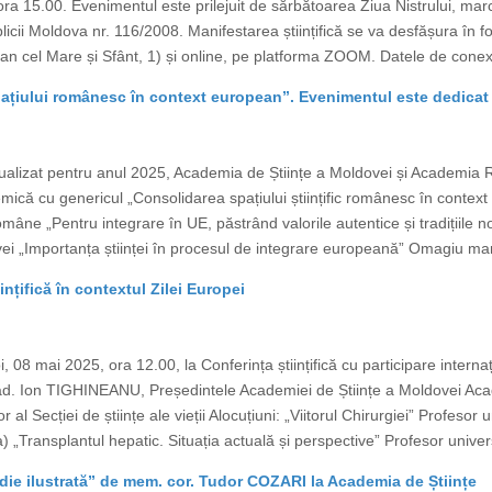
a 15.00. Evenimentul este prilejuit de sărbătoarea Ziua Nistrului, marca
icii Moldova nr. 116/2008. Manifestarea științifică se va desfășura în f
an cel Mare și Sfânt, 1) și online, pe platforma ZOOM. Datele de conexi
țiului românesc în context european”. Evenimentul este dedicat 
ualizat pentru anul 2025, Academia de Științe a Moldovei și Academia
ică cu genericul „Consolidarea spațiului științific românesc în context 
âne „Pentru integrare în UE, păstrând valorile autentice și tradițiile
vei „Importanța științei în procesul de integrare europeană” Omagiu ma
ințifică în contextul Zilei Europei
, 08 mai 2025, ora 12.00, la Conferința științifică cu participare interna
cad. Ion TIGHINEANU, Președintele Academiei de Științe a Moldovei A
al Secției de științe ale vieții Alocuțiuni: „Viitorul Chirurgiei” Profes
 „Transplantul hepatic. Situația actuală și perspective” Profesor unive
ie ilustrată” de mem. cor. Tudor COZARI la Academia de Științe