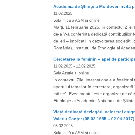
Academia de Științe a Moldovei invită pe
11.02.2025
Sala mică a AȘM și online
Marți, 11 februarie 2025, în contextul Zilei
de-a V-a conferință dedicată contribuțiilor f
de ieri – implicații în dezvoltarea societăț
România), Institutul de Etnologie al Academi
Cercetarea la feminin – apel de participa
11.02.2025
- 12.02.2025
Sala Azurie și online
În contextul Zilei Internaționale a fetelor ș
aportului femeilor în cercetare, organizată în
mâine”. Evenimentul este organizat de către
Etnologie al Academiei Naționale de Științe 
Viață dedicată dezlegării celor trei en
Valeriu Canțer (05.02.1955 – 02.04.2017)
05.02.2025
Sala mică a AȘM și online