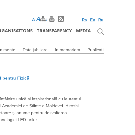
A
A
A
Ro
En
Ru
RGANISATIONS
TRANSPARENCY
MEDIA
nimente
Date jubiliare
In memoriam
Publicații
l pentru Fizică
tâlnire unică și inspirațională cu laureatul
 Academiei de Științe a Moldovei. Hiroshi
uctoare și anume pentru dezvoltarea
nologiei LED-urilor...