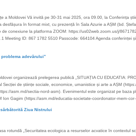
ințe a Moldovei Vă invită pe 30-31 mai 2025, ora 09.00, la Conferința știin
a desfășura în format mixt, cu prezență în Sala Azurie a AȘM (bd. Ștefan 
 de conexiune la platforma ZOOM: https://us02web.zoom.us/j/86717
ting ID: 867 1782 5510 Passcode: 664104 Agenda conferinței și ordin
: problema adevărului”
 Moldovei organizează prelegerea publică „SITUAȚIA CU EDUCATIA: PR
Secției de științe sociale, economice, umanistice și arte a AȘM (https
 (https://asm.md/sectia-nord-asm). Evenimentul este organizat pe baza pla
M Ion Gagim (https://asm.md/educatia-societate-coordonator-mem-cor-i
sărbătorită Ziua Nistrului
sa rotundă „Securitatea ecologica a resurselor acvatice în contextul sch