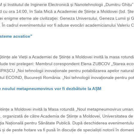
M și Institutul de Inginerie Electronică și Nanotehnologii „Dumitru Ghițu”
d cu ora 14:00, în Sala Mică a Academiei de Științe a Moldovei (bd. Ște
trei enigme eterne ale civilizaţiei: Geneza Universului, Geneza Lumii ş
În cadrul evenimentului vor fi aduse evocări academicianului Valeriu Can
isteme acvatice”
tiințe ale Vieții a Academiei de Științe a Moldovei invită la masa rotund
clude trei prelegeri: Membrul corespondent Elena ZUBCOV „Starea ecosi
AȘCU „Noi tehnologii inovaționale pentru potabilizarea apelor naturale
l ECOIND, București România: „Noi tehnologii inovaționale pentru pota
le noului metapneumovirus vor fi dezbătute la AȘM
e Științe a Moldovei invită la Masa rotundă „Noul metapneumovirus uman.
, organizată de către Academia de Științe a Moldovei, Universitatea de
ia Națională pentru Sănătate Publică. După deschiderea evenimentului
și de peste hotare va fi pusă în discuție de specialiști notorii în domeniu