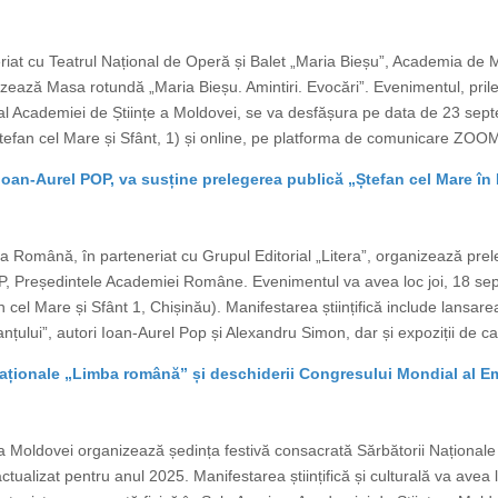
riat cu Teatrul Național de Operă și Balet „Maria Bieșu”, Academia de M
zează Masa rotundă „Maria Bieșu. Amintiri. Evocări”. Evenimentul, prile
 Academiei de Științe a Moldovei, se va desfășura pe data de 23 septe
tefan cel Mare și Sfânt, 1) și online, pe platforma de comunicare ZOOM. 
oan-Aurel POP, va susține prelegerea publică „Ștefan cel Mare în
 Română, în parteneriat cu Grupul Editorial „Litera”, organizează prel
P, Președintele Academiei Române. Evenimentul va avea loc joi, 18 sep
cel Mare și Sfânt 1, Chișinău). Manifestarea științifică include lansare
țului”, autori Ioan-Aurel Pop și Alexandru Simon, dar și expoziții de car
ționale „Limba română” și deschiderii Congresului Mondial al Emi
Moldovei organizează ședința festivă consacrată Sărbătorii Național
tualizat pentru anul 2025. Manifestarea științifică și culturală va avea