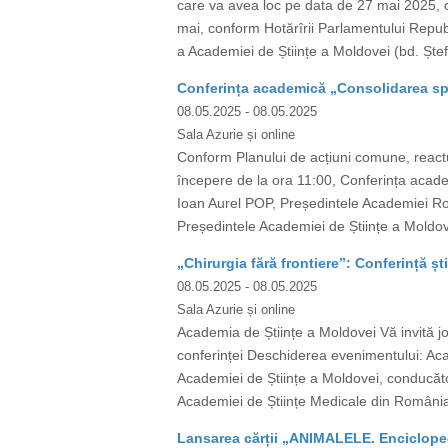
care va avea loc pe data de 27 mai 2025, or
mai, conform Hotărîrii Parlamentului Republ
a Academiei de Științe a Moldovei (bd. Ștef
Conferința academică „Consolidarea spa
08.05.2025
- 08.05.2025
Sala Azurie și online
Conform Planului de acțiuni comune, react
începere de la ora 11:00, Conferința academ
Ioan Aurel POP, Președintele Academiei Rom
Președintele Academiei de Științe a Moldo
„Chirurgia fără frontiere”: Conferință ști
08.05.2025
- 08.05.2025
Sala Azurie și online
Academia de Științe a Moldovei Vă invită joi
conferinței Deschiderea evenimentului: A
Academiei de Științe a Moldovei, conducător 
Academiei de Științe Medicale din România)
Lansarea cărții „ANIMALELE. Encicloped