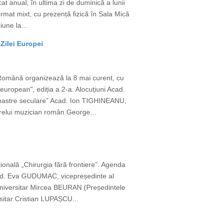
t anual, în ultima zi de duminică a lunii
ormat mixt, cu prezență fizică în Sala Mică
une la...
Zilei Europei
 Română organizează la 8 mai curent, cu
european", ediția a 2-a. Alocuțiuni Acad.
 noastre seculare” Acad. Ion TIGHINEANU,
relui muzician român George...
țională „Chirurgia fără frontiere”. Agenda
cad. Eva GUDUMAC, vicepreședinte al
or universitar Mircea BEURAN (Președintele
rsitar Cristian LUPAȘCU...