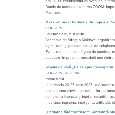
ora 11.00. Evenimentul va avea loc în form
Datele de acces la platforma ZOOM: htt
Passcode...
Masa rotundă: Protecția Biologică a Pla
02.07.2025
Sala mică a AȘM și online
Academia de Științe a Moldovei organizează
agricultură, și propuse noi căi de soluționar
Evoluția fenomenelor legate de sporirea impac
adaptare, în prezent reprezintă una dintre d
Școala de vară „Calea spre descoperiri ș
23.06.2025
- 27.06.2025
format hibrid
În perioada 23-27 iunie 2025, la Academia d
este destinat elevilor și studenților pasiona
demonstra impactul științei și inovațiilor a
medicina, ingineria, inteligența artificială, ș
„Pediatria fără frontiere”: Conferință ști