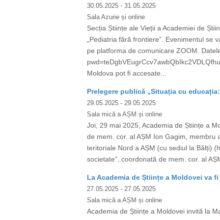
30.05.2025
- 31.05.2025
Sala Azurie și online
Secția Științe ale Vieții a Academiei de Ști
„Pediatria fără frontiere”. Evenimentul se v
pe platforma de comunicare ZOOM. Datele
pwd=teDgbVEugrCcv7awbQbIkc2VDLQfhu.1 Mee
Moldova pot fi accesate...
Prelegere publică „Situația cu educația
29.05.2025
- 29.05.2025
Sala mică a AȘM și online
Joi, 29 mai 2025, Academia de Științe a
de mem. cor. al AȘM Ion Gagim, membru al 
teritoriale Nord a AȘM (cu sediul la Bălți)
societate”, coordonată de mem. cor. al AȘ
La Academia de Științe a Moldovei va fi 
27.05.2025
- 27.05.2025
Sala mică a AȘM și online
Academia de Științe a Moldovei invită la Ma