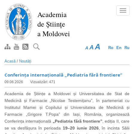
Mergi
la
Toggl
Academia
conţinutul
navig
de Științe
principal
a Moldovei
A
A
A
Ro
En
Ru
Acasă
/
Noutăți
Conferința internațională „Pediatria fără frontiere”
09.06.2026
Vizualizări: 471
Academia de Științe a Moldovei și Universitatea de Stat de
Medicină și Farmacie „Nicolae Testemițanu”, în parteneriat cu
Institutul Mamei și Copilului și Universitatea de Medicină și
Farmacie „Grigore T.Popa” din Iași, România, organizează
Conferința internațională
„Pediatria fără frontiere”
, ediția II, care
se va desfășura în perioada
19–20 iunie 2026
, în incinta Sălii