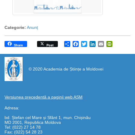
Categorie:
Anunț
Share
Facebook
Twitter
LinkedIn
Email
PrintFrien
Share
Post
https://propletenie.ru/
© 2020 Academia de Științe a Moldovei
Versiunea precedentă a paginii web AȘM
Adresa:
bd. Ștefan cel Mare și Sfânt 1, mun. Chișinău
MD 2001, Republica Moldova
Tel: (022) 27 14 78
Fax: (022) 54 28 23