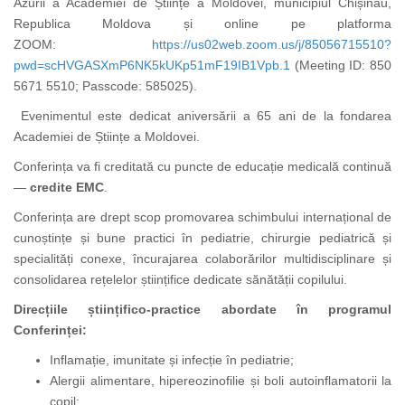
Azurii a Academiei de Științe a Moldovei, municipiul Chișinău,
Republica Moldova și online pe platforma
ZOOM:
https://us02web.zoom.us/j/85056715510?
pwd=scHVGASXmP6NK5kUKp51mF19IB1Vpb.1
(Meeting ID: 850
5671 5510; Passcode: 585025)
.
Evenimentul este dedicat aniversării a 65 ani de la fondarea
Academiei de Științe a Moldovei.
Conferința va fi creditată cu puncte de educație medicală continuă
—
credite EMC
.
Conferința are drept scop promovarea schimbului internațional de
cunoștințe și bune practici în pediatrie, chirurgie pediatrică și
specialități conexe, încurajarea colaborărilor multidisciplinare și
consolidarea rețelelor științifice dedicate sănătății copilului.
Direcțiile științifico-practice abordate în programul
Conferinței:
Inflamație, imunitate și infecție în pediatrie;
Alergii alimentare, hipereozinofilie și boli autoinflamatorii la
copil;