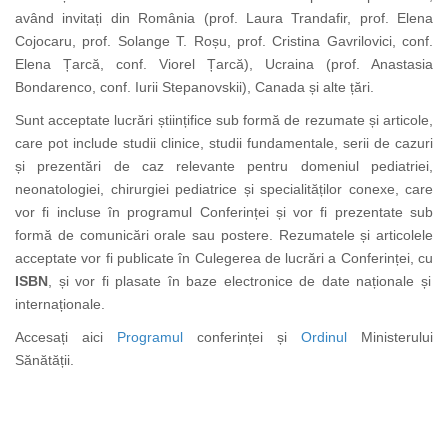
având invitați din România (prof. Laura Trandafir, prof. Elena
Cojocaru, prof. Solange T. Roșu, prof. Cristina Gavrilovici, conf.
Elena Țarcă, conf. Viorel Țarcă), Ucraina (prof. Anastasia
Bondarenco, conf. Iurii Stepanovskii), Canada și alte țări.
Sunt acceptate lucrări științifice sub formă de rezumate și articole,
care pot include studii clinice, studii fundamentale, serii de cazuri
și prezentări de caz relevante pentru domeniul pediatriei,
neonatologiei, chirurgiei pediatrice și specialităților conexe, care
vor fi incluse în programul Conferinței și vor fi prezentate sub
formă de comunicări orale sau postere. Rezumatele și articolele
acceptate vor fi publicate în Culegerea de lucrări a Conferinței, cu
ISBN
, și vor fi plasate în baze electronice de date naționale și
internaționale.
Accesați aici
Programul
conferinței și
Ordinul
Ministerului
Sănătății.