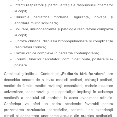
Infecții respiratorii și particularități ale răspunsului inflamator
la copil;
Chirurgie pediatrică modernă: siguranță, inovație și
abordare multidisciplinară;
Boli rare, imunodeficiențe și patologie respiratorie complexă
la copil;
Fibroza chistică, displazia bronhopulmonară și complicațiile
respiratorii cronice;
Cazuri clinice complexe în pediatria contemporană;
Forumul tinerilor cercetători: comunicări orale, postere și e-
postere.
Comitetul științific al Conferinței
„Pediatria fără frontiere”
are
deosebita onoare de a invita medicii pediatri, chirurgii pediatri,
medicii de famile, medicii rezidenți, cercetătorii, cadrele didactice
universitare, doctoranzii și toți specialiștii implicați în asistența
medicală a copilului să participe la acest eveniment științific.
Conferința va oferi un cadru academic favorabil pentru
prezentarea rezultatelor cercetărilor, schimbul de experiență
clinică și dezbaterea unor teme actuale din practica pediatrică,