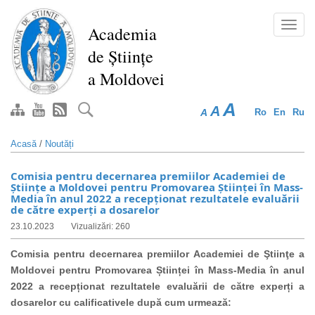
Mergi
la
Toggl
Academia
conţinutul
navig
de Științe
principal
a Moldovei
A
A
A
Ro
En
Ru
Acasă
/
Noutăți
Comisia pentru decernarea premiilor Academiei de
Ştiinţe a Moldovei pentru Promovarea Științei în Mass-
Media în anul 2022 a recepționat rezultatele evaluării
de către experți a dosarelor
23.10.2023
Vizualizări: 260
Comisia pentru decernarea premiilor Academiei de Ştiinţe a
Moldovei pentru Promovarea Științei în Mass-Media în anul
2022 a recepționat rezultatele evaluării de către experți a
dosarelor cu calificativele după cum urmează: