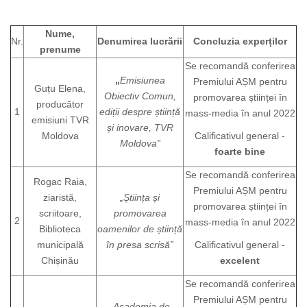
Nume,
Nr.
Denumirea lucrării
Concluzia experților
prenume
Se recomandă conferirea
„
Emisiunea
Premiului AȘM pentru
Guțu Elena,
Obiectiv Comun,
promovarea științei în
producător
1
ediții despre știință
mass-media în anul 2022
emisiuni TVR
și in
ovare
, TVR
Moldova
Calificativul general -
Moldova”
foarte bine
Se recomandă conferirea
Rogac Raia,
Premiului AȘM pentru
ziaristă,
„Știința și
promovarea științei în
scriitoare,
promovarea
2
mass-media în anul 2022
Biblioteca
oamenilor de știință
municipală
în presa scrisă”
Calificativul general -
Chișinău
excelent
Se recomandă conferirea
Premiului AȘM pentru
„Academia de