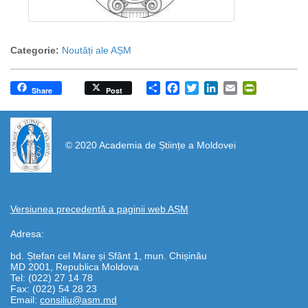
Categorie:
Noutăți ale AȘM
Share
Facebook
Twitter
LinkedIn
Email
PrintFrien
Share
Post
https://propletenie.ru/
© 2020 Academia de Științe a Moldovei
Versiunea precedentă a paginii web AȘM
Adresa:
bd. Ștefan cel Mare și Sfânt 1, mun. Chișinău
MD 2001, Republica Moldova
Tel: (022) 27 14 78
Fax: (022) 54 28 23
Email:
consiliu@asm.md