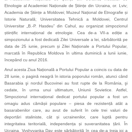
Etnologie al Academiei Naționale de Științe din Ucraina, or. Lviv;
Academia de Științe a Moldovei; Muzeul Național de Etnografie și
Istorie Naturală; Universitatea Tehnică a Moldovei, Centrul
Universitar „B.-P. Hasdeu” din Cahul, au organizat simpozionul
științific internațional de etnologie. Cea de-a VII-a ediție a
simpozionului a fost dedicată Zilei Universale a Iei, sărbătorită pe
data de 25 iunie, precum și Zilei Naționale a Portului Popular,
marcată în Republica Moldova în ultima duminică a lunii iunie,
începând cu anul 2016.
Anul acesta Ziua Națională a Portului Popular a coincis cu data de
28 iunie, o pagină neagră în istoria poporului român, atunci când
Basarabia şi nordul Bucovinei au fost rupte de la România, şi
cedate, în urma unui ultimatum, Uniunii Sovietice. Astfel,
Simpozionul internațional dedicat portului popular a fost un
omagiu adus cămășii populare – piesa de rezistență atât a
basarabenilor care, au avut de suferit în cele trei valuri de
deportări staliniste, cât și ucrainenilor, care luptă pentru
integritatea teritorială, independența și suveranitatea țării. În
Ucraina, Vyshyvanka Day este sărbătorită în cea de-a treia joi a