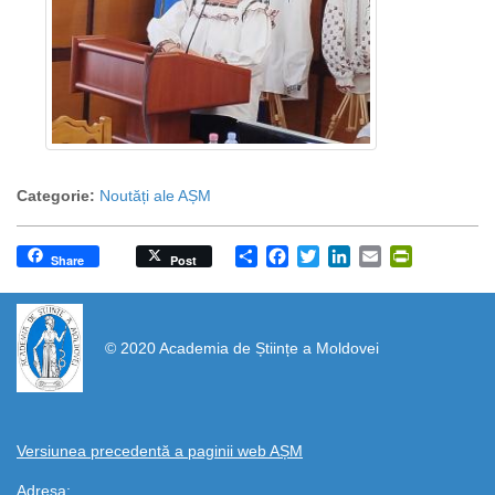
Categorie:
Noutăți ale AȘM
Share
Facebook
Twitter
LinkedIn
Email
PrintFrien
Share
Post
https://propletenie.ru/
© 2020 Academia de Științe a Moldovei
Versiunea precedentă a paginii web AȘM
Adresa: