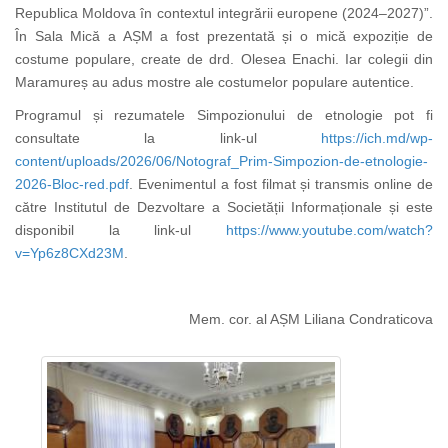
Republica Moldova în contextul integrării europene (2024–2027)”.
În Sala Mică a AȘM a fost prezentată și o mică expoziție de
costume populare, create de drd. Olesea Enachi. Iar colegii din
Maramureș au adus mostre ale costumelor populare autentice.
Programul și rezumatele Simpozionului de etnologie pot fi
consultate la link-ul
https://ich.md/wp-
content/uploads/2026/06/Notograf_Prim-Simpozion-de-etnologie-
2026-Bloc-red.pdf
. Evenimentul a fost filmat și transmis online de
către Institutul de Dezvoltare a Societății Informaționale și este
disponibil la link-ul
https://www.youtube.com/watch?
v=Yp6z8CXd23M
.
Mem. cor. al AȘM Liliana Condraticova