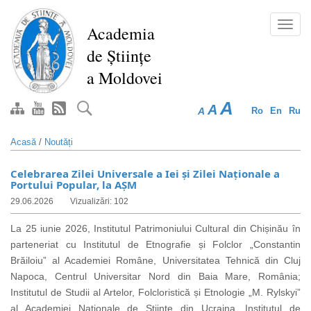
Mergi
la
Toggl
Academia
conţinutul
navig
de Științe
principal
a Moldovei
A
A
A
Ro
En
Ru
Acasă
/
Noutăți
Celebrarea Zilei Universale a Iei și Zilei Naționale a
Portului Popular, la AȘM
29.06.2026
Vizualizări: 102
La 25 iunie 2026,
Institutul Patrimoniului Cultural din Chișinău în
parteneriat cu Institutul de Etnografie și Folclor „Constantin
Brăiloiu” al Academiei Române, Universitatea Tehnică din Cluj
Napoca, Centrul Universitar Nord din Baia Mare, România;
Institutul de Studii al Artelor, Folcloristică și Etnologie „M. Rylskyi”
al Academiei Naționale de Științe din Ucraina, Institutul de