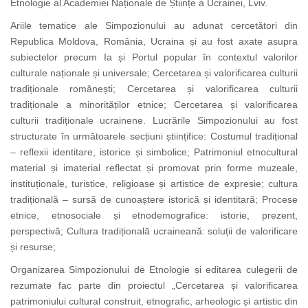
Etnologie al Academiei Naționale de Științe a Ucrainei, Lviv.
Ariile tematice ale Simpozionului au adunat cercetători din
Republica Moldova, România, Ucraina și au fost axate asupra
subiectelor precum Ia și Portul popular în contextul valorilor
culturale naționale și universale; Cercetarea și valorificarea culturii
tradiționale românești; Cercetarea și valorificarea culturii
tradiționale a minorităților etnice; Cercetarea și valorificarea
culturii tradiționale ucrainene. Lucrările Simpozionului au fost
structurate în următoarele secțiuni științifice: Costumul tradițional
– reflexii identitare, istorice și simbolice; Patrimoniul etnocultural
material și imaterial reflectat și promovat prin forme muzeale,
instituționale, turistice, religioase și artistice de expresie; cultura
tradițională – sursă de cunoaștere istorică și identitară; Procese
etnice, etnosociale și etnodemografice: istorie, prezent,
perspectivă; Cultura tradițională ucraineană: soluții de valorificare
și resurse;
Organizarea Simpozionului de Etnologie și editarea culegerii de
rezumate fac parte din proiectul „Cercetarea și valorificarea
patrimoniului cultural construit, etnografic, arheologic și artistic din