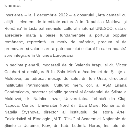
lunii mai.
Înscrierea – la 1 decembrie 2022 – a dosarului „Arta cămășii cu
altiță – element de identitate culturală în Republica Moldova și
România” în Lista patrimoniului cultural imaterial UNESCO, este o
apreciere înaltă a piesei fundamentale a portului popular
românesc, reprezintă un motiv de mândrie, precum și de
promovare și valorificare a patrimoniului cultural în calea noastră
spre integrare în Uniunea Europeană.
În ședința plenară, moderată de dr. Valentin Arapu și dr. Victor
Cojuhari și desfășurată în Sala Mică a Academiei de Științe a
Moldovei, au adresat mesaje de salut dr. Ion Ursu, directorul
Institutului Patrimoniului Cultural; mem. cor. al AȘM Liliana
Condraticova, secretar științific general al Academiei de Științe a
Moldovei; dr. Natalia Lazar, Universitatea Tehnică din Cluj-
Napoca, Centrul Universitar Nord din Baia Mare, România; dr.
Natalia Styshova, director al Institutului de Istoria Artei,
Folcloristică și Etnologie „M.T. Rîlski” al Academiei Naționale de
Științe a Ucrainei, Kiev; dr. hab. Ludmila Herus, Institutul de