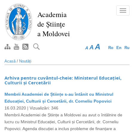
Mergi
la
Toggl
Academia
conţinutul
navig
de Științe
principal
a Moldovei
A
A
A
Ro
En
Ru
Acasă
/
Noutăți
Arhiva pentru cuvântul-cheie: Ministerul Educației,
Culturii și Cercetării
Membrii Academiei de Științe s-au întânit cu Ministrul
Educației, Culturii și Cercetării, dr. Corneliu Popovici
16.03.2020 |
Vizualizări: 346
Membrii Academiei de Științe a Moldovei au avut o întâlnire de
lucru cu Ministrul Educației, Culturii și Cercetării, dr. Corneliu
Popovici. Agenda discuției a inclus probleme de finanțare a