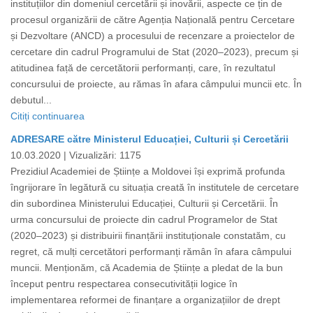
instituțiilor din domeniul cercetării și inovării, aspecte ce țin de
procesul organizării de către Agenția Națională pentru Cercetare
și Dezvoltare (ANCD) a procesului de recenzare a proiectelor de
cercetare din cadrul Programului de Stat (2020–2023), precum și
atitudinea față de cercetătorii performanți, care, în rezultatul
concursului de proiecte, au rămas în afara câmpului muncii etc. În
debutul...
Citiți continuarea
ADRESARE către Ministerul Educației, Culturii și Cercetării
10.03.2020 |
Vizualizări: 1175
Prezidiul Academiei de Științe a Moldovei își exprimă profunda
îngrijorare în legătură cu situația creată în institutele de cercetare
din subordinea Ministerului Educației, Culturii și Cercetării. În
urma concursului de proiecte din cadrul Programelor de Stat
(2020–2023) și distribuirii finanțării instituționale constatăm, cu
regret, că mulți cercetători performanți rămân în afara câmpului
muncii. Menționăm, că Academia de Științe a pledat de la bun
început pentru respectarea consecutivității logice în
implementarea reformei de finanțare a organizațiilor de drept