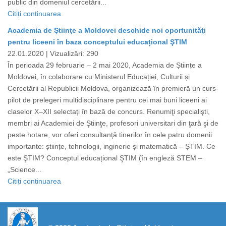
public din domeniul cercetării...
Citiți continuarea
Academia de Ştiinţe a Moldovei deschide noi oportunităţi
pentru liceeni în baza conceptului educațional ŞTIM
22.01.2020 |
Vizualizări: 290
În perioada 29 februarie – 2 mai 2020, Academia de Științe a
Moldovei, în colaborare cu Ministerul Educației, Culturii și
Cercetării al Republicii Moldova, organizează în premieră un curs-
pilot de prelegeri multidisciplinare pentru cei mai buni liceeni ai
claselor X–XII selectați în bază de concurs. Renumiţi specialişti,
membri ai Academiei de Ştiinţe, profesori universitari din ţară şi de
peste hotare, vor oferi consultanţă tinerilor în cele patru domenii
importante: științe, tehnologii, inginerie și matematică – ȘTIM. Ce
este ŞTIM? Conceptul educațional ŞTIM (în engleză STEM –
„Science...
Citiți continuarea
https://propletenie.ru/