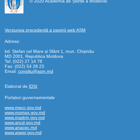
© 2020 Academia de Științe a Moldovei
Versiunea precedentă a paginii web AȘM
Adresa:
bd. Ștefan cel Mare și Sfânt 1, mun. Chișinău
MD 2001, Republica Moldova
Tel: (022) 27 14 78
Fax: (022) 54 28 23
Email:
consiliu@asm.md
Elaborat de
IDSI
Portaluri guvernamentale
www.mecc.gov.md
www.msmps.gov.md
www.madrm.gov.md
www.ancd.gov.md
www.anacec.md
www.agepi.gov.md