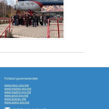
Portaluri guvernamentale
www.mecc.gov.md
www.msmps.gov.md
www.madrm.gov.md
www.ancd.gov.md
www.anacec.md
www.agepi.gov.md