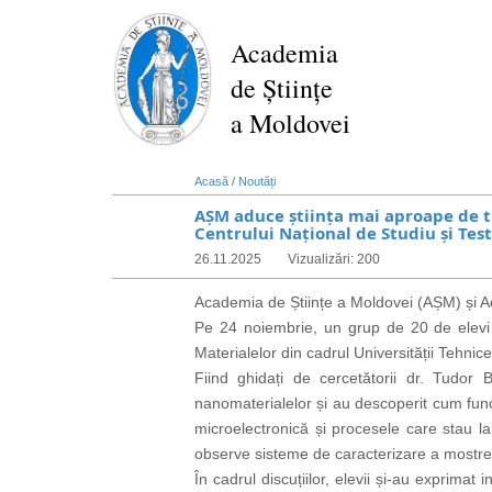
Mergi
la
Academia
conţinutul
de Științe
principal
a Moldovei
Acasă
/
Noutăți
AȘM aduce știința mai aproape de tin
Centrului Național de Studiu și Tes
26.11.2025
Vizualizări: 200
Academia de Științe a Moldovei (AȘM) și Aca
Pe 24 noiembrie, un grup de 20 de elevi d
Materialelor din cadrul Universității Tehni
Fiind ghidați de cercetătorii dr. Tudor B
nanomaterialelor și au descoperit cum func
microelectronică și procesele care stau l
observe sisteme de caracterizare a mostrelor
În cadrul discuțiilor, elevii și-au exprimat 