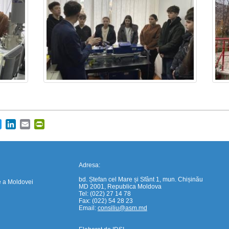
https://propletenie.ru/
cebook
Twitter
LinkedIn
Email
PrintFriendly
Adresa:
bd. Ștefan cel Mare și Sfânt 1, mun. Chișinău
e a Moldovei
MD 2001, Republica Moldova
Tel: (022) 27 14 78
Fax: (022) 54 28 23
Email:
consiliu@asm.md