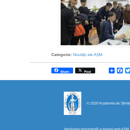
Categorie:
Noutăți ale AȘM
Share
Fa
Share
Post
© 2020 Academia de Științ
Versiunea precedentă a paginii web AȘM