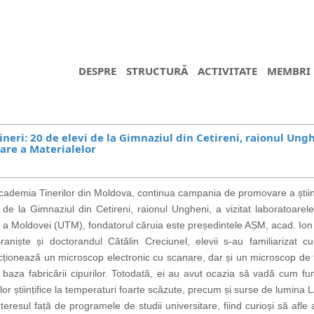
DESPRE
STRUCTURĂ
ACTIVITATE
MEMBRI
eri: 20 de elevi de la Gimnaziul din Cetireni, raionul Ungh
tare a Materialelor
demia Tinerilor din Moldova, continua campania de promovare a științei 
e la Gimnaziul din Cetireni, raionul Ungheni, a vizitat laboratoarele
ce a Moldovei (UTM), fondatorul căruia este pre
ședintele AȘM, acad. Ion
raniște și doctorandul Cătălin Creciunel, elevii s-au familiarizat c
ționează un microscop electronic cu scanare, dar și un microscop de for
a baza fabricării cipurilor. Totodată, ei au avut ocazia să vadă cum 
 științifice la temperaturi foarte scăzute, precum și surse de lumina LAS
interesul față de programele de studii universitare, fiind curioși să afle 