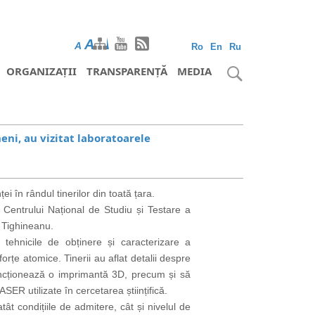
A
A
A
Ro
En
Ru
ORGANIZAȚII
TRANSPARENȚĂ
MEDIA
eni, au vizitat laboratoarele
în rândul tinerilor din toată țara.
 Centrului Național de Studiu și Testare a
 Tighineanu
.
u tehnicile de obținere și caracterizare a
țe atomice. Tinerii au aflat detalii despre
funcționează o imprimantă 3D, precum și să
ER utilizate în cercetarea științifică.
atât condițiile de admitere, cât și nivelul de