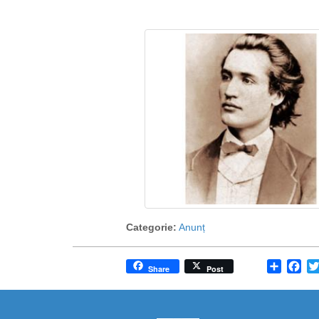
Categorie:
Anunț
Share
Fa
Share
Post