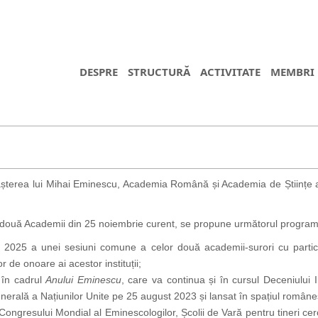
DESPRE
STRUCTURĂ
ACTIVITATE
MEMBRI
 nașterea lui Mihai Eminescu, Academia Română și Academia de Științe a
r două Academii din 25 noiembrie curent, se propune următorul program d
2025 a unei sesiuni comune a celor două academii-surori cu participa
de onoare ai acestor instituții;
 în cadrul
Anului Eminescu
, care va continua și în cursul Deceniului I
erală a Națiunilor Unite pe 25 august 2023 și lansat în spațiul române
ongresului Mondial al Eminescologilor, Școlii de Vară pentru tineri cercet