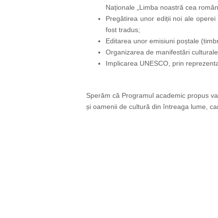
Naționale „Limba noastră cea român
Pregătirea unor ediții noi ale operei
fost tradus;
Editarea unor emisiuni poștale (timbre
Organizarea de manifestări culturale în
Implicarea UNESCO, prin reprezentan
Sperăm că Programul academic propus va fi su
și oamenii de cultură din întreaga lume, ca