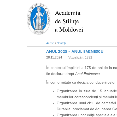
Mergi
la
Academia
conţinutul
de Științe
principal
a Moldovei
Acasă
/
Noutăți
ANUL 2025 – ANUL EMINESCU
28.11.2024
Vizualizări: 1332
În contextul împlinirii a 175 de ani de la
fie declarat drept
Anul Eminescu
.
În conformitate cu decizia conducerii celo
Organizarea în ziua de 15 ianuarie 
membrilor corespondenți și membrilor 
Organizarea unui ciclu de cercetări
Durabilă, proclamat de Adunarea Gen
Organizarea unor ediții speciale ale C