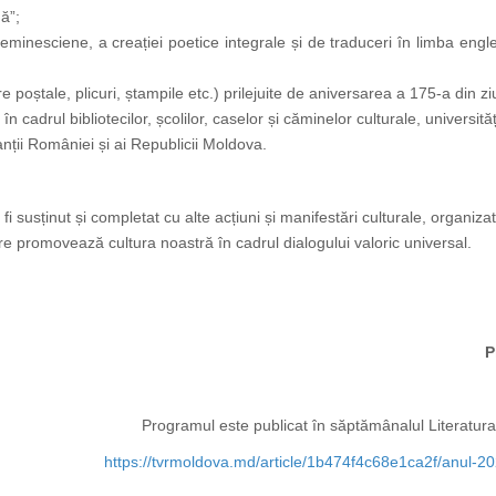
ă”;
 eminesciene, a creației poetice integrale și de traduceri în limba engl
 poștale, plicuri, ștampile etc.) prilejuite de aniversarea a 175-a din zi
 cadrul bibliotecilor, școlilor, caselor și căminelor culturale, universităț
ții României și ai Republicii Moldova.
sținut și completat cu alte acțiuni și manifestări culturale, organizate
re promovează cultura noastră în cadrul dialogului valoric universal.
Prezidiul Academiei
Programul este publicat în săptămânalul Literatura
https://tvrmoldova.md/article/1b474f4c68e1ca2f/anul-20