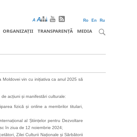
A
A
A
Ro
En
Ru
ORGANIZAȚII
TRANSPARENȚĂ
MEDIA
 Moldovei vin cu inițiativa ca anul 2025 să
e acțiuni și manifestări culturale:
rea fizică și online a membrilor titulari,
nternațional al Științelor pentru Dezvoltare
sc în ziua de 12 noiembrie 2024;
ători, Zilei Culturii Naționale și Sărbătorii