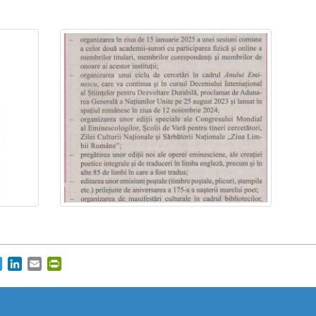
https://propletenie.ru/
cebook
Twitter
LinkedIn
Email
PrintFriendly