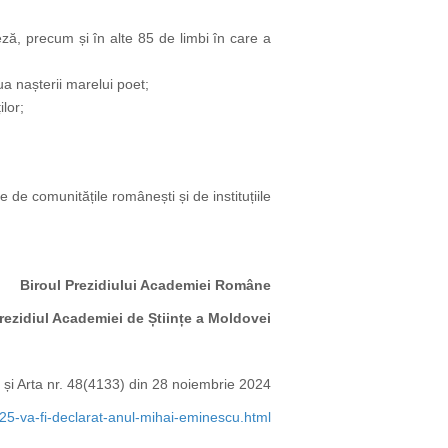
eză, precum și în alte 85 de limbi în care a
ua nașterii marelui poet;
ilor;
 de comunitățile românești și de instituțiile
Biroul Prezidiului Academiei Române
 de Științe a Moldovei
 și Arta nr. 48(4133) din 28 noiembrie 2024
25-va-fi-declarat-anul-mihai-eminescu.html