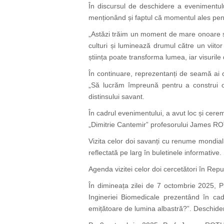
În discursul de deschidere a evenimentulu
menționând și faptul că momentul ales pen
„Astăzi trăim un moment de mare onoare și 
culturi și luminează drumul către un viit
știința poate transforma lumea, iar visuri
În continuare, reprezentanți de seamă ai co
„Să lucrăm împreună pentru a construi o
distinsului savant.
În cadrul evenimentului, a avut loc și ce
„Dimitrie Cantemir” profesorului James 
Vizita celor doi savanți cu renume mondial l
reflectată pe larg în buletinele informat
Agenda vizitei celor doi cercetători în Re
În dimineața zilei de 7 octombrie 2025, P
Ingineriei Biomedicale prezentând în cad
emițătoare de lumina albastră?”. Deschider