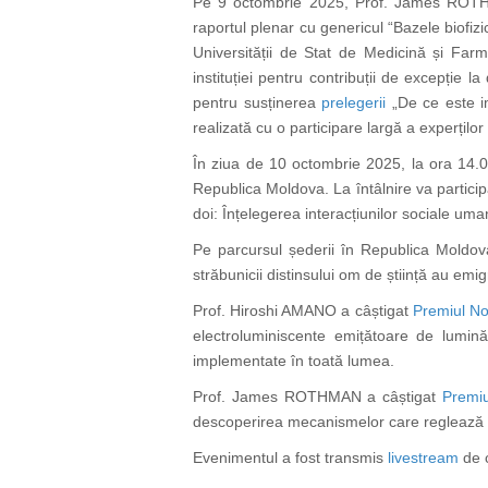
Pe 9 octombrie 2025, Prof. James ROTHMAN
raportul plenar cu genericul “Bazele biofiz
Universității de Stat de Medicină și Far
instituției pentru contribuții de excepție
pentru susținerea
prelegerii
„De ce este i
realizată cu o participare largă a experțilo
În ziua de 10 octombrie 2025, la ora 14.00
Republica Moldova. La întâlnire va partici
doi: Înțelegerea interacțiunilor sociale uma
Pe parcursul șederii în Republica Moldov
străbunicii distinsului om de știință au emi
Prof. Hiroshi AMANO a câștigat
Premiul No
electroluminiscente emițătoare de lumin
implementate în toată lumea.
Prof. James ROTHMAN a câștigat
Premiu
descoperirea mecanismelor care reglează tra
Evenimentul a fost transmis
livestream
de c