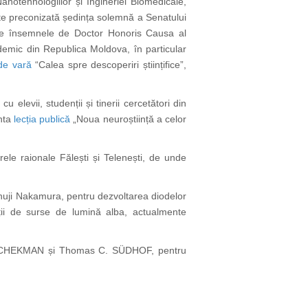
otehnologiilor și Ingineriei Biomedicale,
este preconizată ședința solemnă a Senatului
nate însemnele de Doctor Honoris Causa al
ademic din Republica Moldova, în particular
 de vară
“Calea spre descoperiri științifice”,
levii, studenții și tinerii cercetători din
enta
lecția publică
„Noua neuroștiință a celor
le raionale Fălești și Telenești, de unde
huji Nakamura, pentru dezvoltarea diodelor
ții de surse de lumină alba, actualmente
 SCHEKMAN și Thomas C. SÜDHOF, pentru