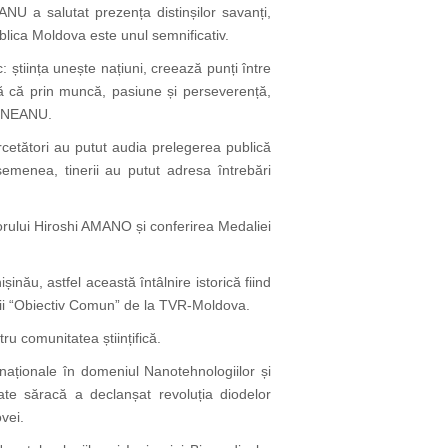
NU a salutat prezența distinșilor savanți,
blica Moldova este unul semnificativ.
știința unește națiuni, creează punți între
tă că prin muncă, pasiune și perseverență,
GHINEANU.
ercetători au putut audia prelegerea publică
menea, tinerii au putut adresa întrebări
rului Hiroshi AMANO și conferirea Medaliei
inău, astfel această întâlnire istorică fiind
iunii “Obiectiv Comun” de la TVR-Moldova.
u comunitatea științifică.
naționale în domeniul Nanotehnologiilor și
ate săracă a declanșat revoluția diodelor
vei.