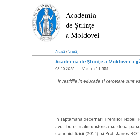
Mergi
la
Academia
conţinutul
de Științe
principal
a Moldovei
Acasă
/
Noutăți
Academia de Științe a Moldovei a gă
08.10.2025
Vizualizări: 555
Investițiile în educație și cercetare sunt
În săptămâna decernării Premiilor Nobel, R
avut loc o întâlnire istorică cu două per
domeniul fizicii (2014), și Prof. James RO