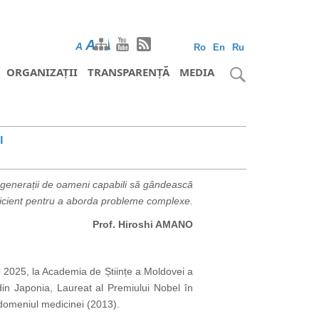
A
A
A
Ro
En
Ru
ORGANIZAȚII
TRANSPARENȚĂ
MEDIA
l
ei generații de oameni capabili să gândească
eficient pentru a aborda probleme complexe.
Prof. Hiroshi AMANO
e 2025, la Academia de Științe a Moldovei a
din Japonia, Laureat al Premiului Nobel în
 domeniul medicinei (2013).