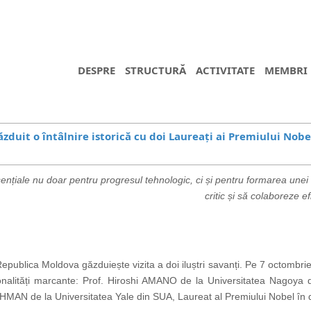
DESPRE
STRUCTURĂ
ACTIVITATE
MEMBRI
zduit o întâlnire istorică cu doi Laureați ai Premiului Nobe
 esențiale nu doar pentru progresul tehnologic, ci și pentru formarea un
critic și să colaboreze 
epublica Moldova găzduiește vizita a doi iluștri savanți. Pe 7 octombri
sonalități marcante: Prof. Hiroshi AMANO de la Universitatea Nagoya 
THMAN de la Universitatea Yale din SUA, Laureat al Premiului Nobel în