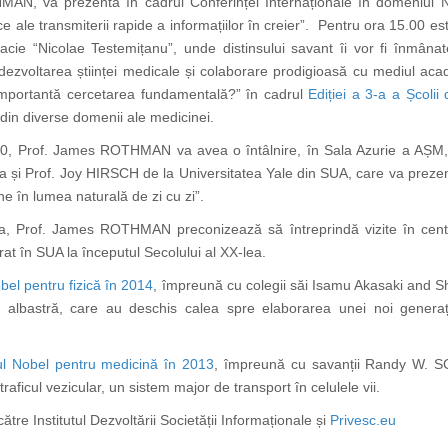
, va prezenta în cadrul Conferinței Internaționale în domeniul Nan
ice ale transmiterii rapide a informațiilor în creier”. Pentru ora 15.00 
macie “Nicolae Testemițanu”, unde distinsului savant îi vor fi înmâ
 la dezvoltarea științei medicale și colaborare prodigioasă cu mediul ac
mportantă cercetarea fundamentală?” în cadrul
Ediției a 3-a a Școlii
r din diverse domenii ale medicinei.
, Prof. James ROTHMAN va avea o întâlnire, în Sala Azurie a AȘM, cu e
pa și Prof. Joy HIRSCH de la Universitatea Yale din SUA, care va prez
ne în lumea naturală de zi cu zi”.
a, Prof. James ROTHMAN preconizează să întreprindă vizite în centre
grat în SUA la începutul Secolului al XX-lea.
bel pentru fizică în 2014
, împreună cu colegii săi Isamu Akasaki and S
ă albastră, care au deschis calea spre elaborarea unei noi genera
l Nobel pentru medicină în 2013
, împreună cu savanții Randy W.
ficul vezicular, un sistem major de transport în celulele vii.
ătre Institutul Dezvoltării Societății Informaționale și
Privesc.eu