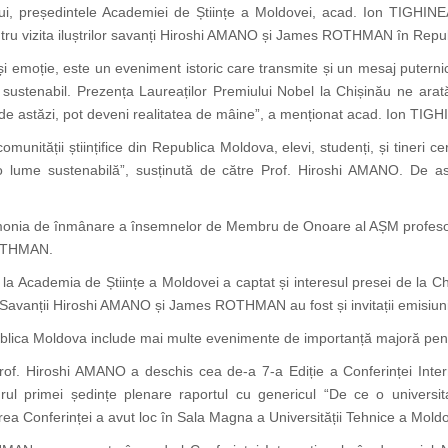
i, președintele Academiei de Științe a Moldovei, acad. Ion TIGHINEA
tru vizita iluștrilor savanți Hiroshi AMANO și James ROTHMAN în Repu
emoție, este un eveniment istoric care transmite și un mesaj puternic: 
or sustenabil. Prezența Laureaților Premiului Nobel la Chișinău ne ara
le de astăzi, pot deveni realitatea de mâine”, a menționat acad. Ion TI
munității științifice din Republica Moldova, elevi, studenți, și tineri c
 lume sustenabilă”, susținută de către Prof. Hiroshi AMANO. De ase
remonia de înmânare a însemnelor de Membru de Onoare al AȘM profeso
ROTHMAN.
a Academia de Științe a Moldovei a captat și interesul presei de la Chiș
ive. Savanții Hiroshi AMANO și James ROTHMAN
au fost
și invitații emis
publica Moldova include mai multe evenimente de importanță majoră pentr
rof. Hiroshi AMANO a deschis cea de-a 7-a Ediție a Conferinței Inter
rul primei ședințe plenare raportul cu genericul “De ce o universit
ea Conferinței a avut loc în Sala Magna a Universității Tehnice a Moldo