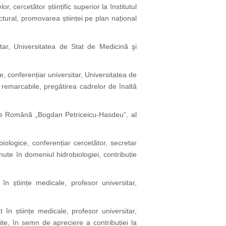
lor, cercetător științific superior la Institutul
ectural, promovarea științei pe plan național
sitar, Universitatea de Stat de Medicină şi
e, conferențiar universitar, Universitatea de
e remarcabile, pregătirea cadrelor de înaltă
lologie Română „Bogdan Petriceicu-Hasdeu”, al
 biologice, conferențiar cercetător, secretar
inute în domeniul hidrobiologiei, contribuție
.
t în științe medicale, profesor universitar,
at în științe medicale, profesor universitar,
te, în semn de apreciere a contribuției la