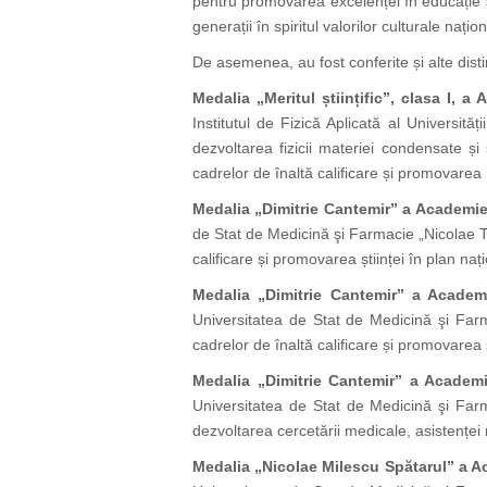
pentru promovarea excelenței în educație și
generații în spiritul valorilor culturale nați
De asemenea, au fost conferite și alte dist
Medalia „Meritul științific”, clasa I, 
Institutul de Fizică Aplicată al Universit
dezvoltarea fizicii materiei condensate și
cadrelor de înaltă calificare și promovarea re
Medalia „Dimitrie Cantemir” a Academie
de Stat de Medicină şi Farmacie „Nicolae Tes
calificare și promovarea științei în plan nați
Medalia „Dimitrie Cantemir” a Academ
Universitatea de Stat de Medicină şi Farma
cadrelor de înaltă calificare și promovarea șt
Medalia „Dimitrie Cantemir” a Academi
Universitatea de Stat de Medicină şi Farm
dezvoltarea cercetării medicale, asistențe
Medalia „Nicolae Milescu Spătarul” a A