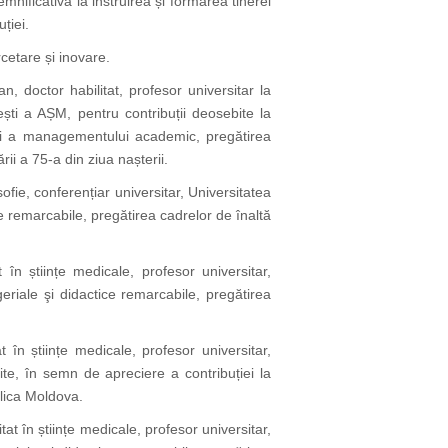
nificativă la instruirea și formarea tinerei
uției.
cetare și inovare.
n, doctor habilitat, profesor universitar la
ești a AȘM, pentru contribuții deosebite la
că și a managementului academic, pregătirea
rii a 75-a din ziua nașterii.
osofie, conferențiar universitar, Universitatea
ce remarcabile, pregătirea cadrelor de înaltă
t în științe medicale, profesor universitar,
eriale şi didactice remarcabile, pregătirea
at în științe medicale, profesor universitar,
te, în semn de apreciere a contribuției la
blica Moldova.
itat în științe medicale, profesor universitar,