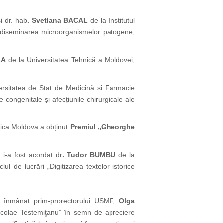
i dr. hab
. Svetlana BACAL
de la Institutul
 în diseminarea microorganismelor patogene,
ZA
de la Universitatea Tehnică a Moldovei,
rsitatea de Stat de Medicină și Farmacie
 congenitale și afecțiunile chirurgicale ale
lica Moldova a obținut
Premiul „Gheorghe
) i-a fost acordat dr
. Tudor BUMBU
de la
ul de lucrări „Digitizarea textelor istorice
a înmânat prim-prorectorului USMF,
Olga
icolae Testemiţanu” în semn de apreciere