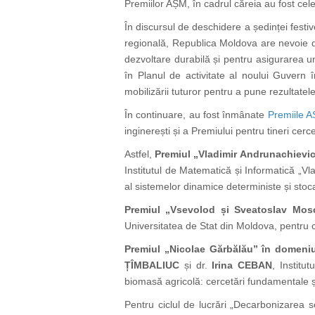
Premiilor AȘM, în cadrul căreia au fost celeb
În discursul de deschidere a ședinței festi
regională, Republica Moldova are nevoie de
dezvoltare durabilă și pentru asigurarea u
în Planul de activitate al noului Guvern 
mobilizării tuturor pentru a pune rezultatele 
În continuare, au fost înmânate
Premiile 
inginerești și a Premiului pentru tineri cerc
Astfel,
Premiul „Vladimir Andrunachievici
Institutul de Matematică și Informatică „Vl
al sistemelor dinamice deterministe și stoca
Premiul „Vsevolod și Sveatoslav Mosc
Universitatea de Stat din Moldova, pentru ci
Premiul „Nicolae Gărbălău” în domeniu
ȚÎMBALIUC
și dr.
Irina CEBAN
, Institu
biomasă agricolă: cercetări fundamentale ș
Pentru ciclul de lucrări „Decarbonizarea s