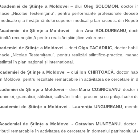
Academiei de Științe a Moldovei
– dlui
Oleg SOLOMON
, doctor î
acie „Nicolae Testemiţanu”, pentru performanțe profesionale deosebi
i medicale și a învățământului superior medical și farmaceutic din Repu
Academiei de Științe a Moldovei
– dna
Ana BOLDUREANU
, doct
naltă recunoștință pentru realizări științifice valoroase.
cademiei de Științe a Moldovei
– dnei
Olga TAGADIUC
, doctor habil
cie „Nicolae Testemiţanu”, pentru realizări științifico-practice, manag
iinței în plan național și internațional.
Academiei de Științe a Moldovei –
dlui
Ion CHIRTOACĂ
, doctor habil
din Moldova, pentru rezultate remarcabile în activitatea de cercetare în d
cademiei de Științe a Moldovei
– dnei
Maria COSNICEANU
, doctor 
miei, gramaticii, stilisticii, cultivării limbii, precum și cu prilejul celei 
Academiei de Științe a Moldovei
-
Laurenția UNGUREANU
, membr
Academiei de Științe a Moldovei
-
Octavian MUNTEANU
, doctor 
ibuții remarcabile în activitatea de cercetare în domeniul patrimoniului 