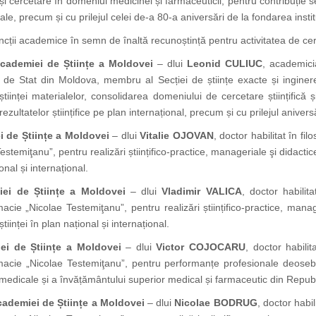
 cercetare în domeniul medicinei și farmaceuticii, pentru contribuție sem
onale, precum și cu prilejul celei de-a 80-a aniversări de la fondarea instit
incții academice în semn de înaltă recunoștință pentru activitatea de cer
a Academiei de Științe a Moldovei
– dlui
Leonid CULIUC
, academicia
ății de Stat din Moldova, membru al Secției de științe exacte și inginer
 științei materialelor, consolidarea domeniului de cercetare științifi
zultatelor științifice pe plan internațional, precum și cu prilejul aniversă
i de Științe a Moldovei
– dlui
Vitalie OJOVAN
, doctor habilitat în fil
temiţanu”, pentru realizări științifico-practice, manageriale şi didacti
onal și internațional.
iei de Științe a Moldovei
– dlui
Vladimir VALICA
, doctor habilita
cie „Nicolae Testemiţanu”, pentru realizări științifico-practice, manag
iinței în plan național și internațional.
ei de Științe a Moldovei
– dlui
Victor COJOCARU
, doctor habilit
acie „Nicolae Testemiţanu”, pentru performanțe profesionale deosebi
i medicale și a învățământului superior medical și farmaceutic din Repu
cademiei de Științe a Moldovei
– dlui
Nicolae BODRUG
, doctor habil