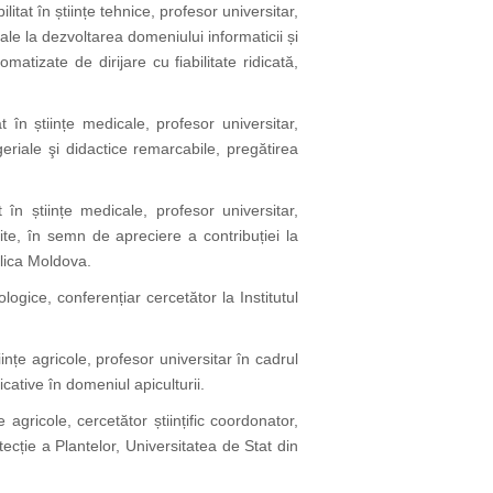
litat în științe tehnice, profesor universitar,
iale la dezvoltarea domeniului informaticii și
atizate de dirijare cu fiabilitate ridicată,
t în științe medicale, profesor universitar,
eriale şi didactice remarcabile, pregătirea
t în științe medicale, profesor universitar,
te, în semn de apreciere a contribuției la
blica Moldova.
iologice, conferențiar cercetător la Institutul
iințe agricole, profesor universitar în cadrul
icative în domeniul apiculturii.
țe agricole, cercetător științific coordonator,
tecție a Plantelor, Universitatea de Stat din