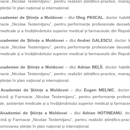
cie „Nicolae Testemiţanu”, pentru realizări științifico-practice, manag
iinței în plan național și internațional.
Academiei de Științe a Moldovei
– dlui
Oleg PASCAL
, doctor habili
acie „Nicolae Testemiţanu”, pentru performanțe profesionale deosebi
i medicale și a învățământului superior medical și farmaceutic din Repu
Academiei de Științe a Moldovei –
dlui
Andrei GALESCU
, doctor î
acie „Nicolae Testemiţanu”, pentru performanțe profesionale deosebi
i medicale și a învățământului superior medical și farmaceutic din Repu
Academiei de Științe a Moldovei
– dlui
Adrian BELÎI
, doctor habili
cie „Nicolae Testemiţanu”, pentru realizări științifico-practice, manag
iinței în plan național și internațional.
 Academiei de Științe a Moldovei
– dlui
Eugen MELNIC
, doctor
dicină şi Farmacie „Nicolae Testemiţanu”, pentru performanțe profe
cale, asistenței medicale și a învățământului superior medical și farmac
 Academiei de Științe a Moldovei
– dlui
Adrian HOTINEANU
, do
ină şi Farmacie „Nicolae Testemiţanu”, pentru realizări științifico-pra
romovarea științei în plan național și internațional.