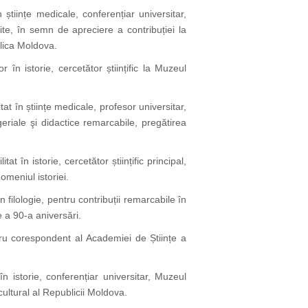
n științe medicale, conferențiar universitar,
te, în semn de apreciere a contribuției la
blica Moldova.
or în istorie, cercetător științific la Muzeul
itat în științe medicale, profesor universitar,
eriale şi didactice remarcabile, pregătirea
itat în istorie, cercetător științific principal,
omeniul istoriei.
în filologie, pentru contribuții remarcabile în
de a 90-a aniversări.
u corespondent al Academiei de Științe a
în istorie, conferențiar universitar, Muzeul
cultural al Republicii Moldova.