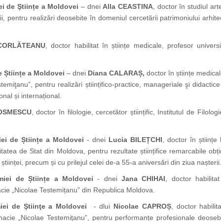
i de Ştiințe a Moldovei
– dnei
Alla CEASTINA
, doctor în studiul arte
rii, pentru realizări deosebite în domeniul cercetării patrimoniului arhit
 CORLĂTEANU
, doctor habilitat în științe medicale, profesor univer
 Științe a Moldovei
– dnei
Diana CALARAȘ,
doctor în științe medical
miţanu”, pentru realizări științifico-practice, manageriale şi didactic
onal și internațional.
COSMESCU
, doctor în filologie, cercetător științific, Institutul de Fi
ei de Științe a Moldovei
- dnei
Lucia BILEȚCHI
, doctor în științe
ersitatea de Stat din Moldova, pentru rezultate științifice remarcabile obț
iinței, precum și cu prilejul celei de-a 55-a aniversări din ziua nașterii
iei de Științe a Moldovei
- dnei
Jana CHIHAI
, doctor habilita
acie „Nicolae Testemițanu” din Republica Moldova.
ei de Ştiinţe a Moldovei
- dlui
Nicolae CAPROȘ
, doctor habilit
acie „Nicolae Testemiţanu”, pentru performanțe profesionale deosebi