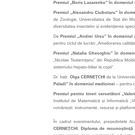
Premiul „Boris Lazarenko” în domeniul i
Premiul „Alexandru Ciubotaru” în domen
de Zoologie, Universitatea de Stat din Mol
diversitatea insectelor și evidențierea spec
De
Premiul „Andrei Ursu” în domeniul a
pentru ciclul de lucrări „Ameliorarea calități
Premiul „Natalia Gheorghiu” în domeni
„Nicolae Testemițanu” din Republica Moldova
sistemului hepato-biliar la copii”.
Dr. hab.
Olga CERNEȚCHI
de la Universit
Paladi” în domeniul medicinei
– pentru c
Premiul pentru tineri cercetători „Valer
Institutul de Matematică și Informatică „Vl
românești: instrumente, resurse și platform
În cadrul evenimentului, președintele A
CERNEȚCHI
,
Diploma de recunoștință 