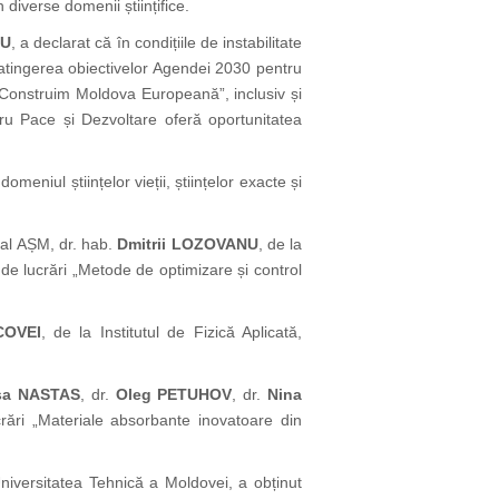
 diverse domenii științifice.
NU
, a declarat că în condițiile de instabilitate
 atingerea obiectivelor Agendei 2030 pentru
 „Construim Moldova Europeană”, inclusiv și
tru Pace și Dezvoltare oferă oportunitatea
omeniul științelor vieții, științelor exacte și
 al AȘM, dr. hab.
Dmitrii LOZOVANU
, de la
 de lucrări „Metode de optimizare și control
COVEI
, de la Institutul de Fizică Aplicată,
sa NASTAS
, dr.
Oleg PETUHOV
, dr.
Nina
crări „Materiale absorbante inovatoare din
Universitatea Tehnică a Moldovei, a obținut