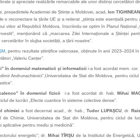
rate și apreciate realizările remarcabile ale unor distinși cercetători din
ve, președintele Academiei de Științe a Moldovei, acad
. Ion TIGHINEA
 o reconectare la țările UE și a reiterat „știința este esențială pentru
nui viitor al Republicii Moldova, înscriindu-se optim în Planul Național
învestit”, menționând că „marcarea Zilei Internaționale a Științei pen
cercetărilor în slujba societății, a țării noastre”.
AȘM
, pentru rezultate științifice valoroase, obținute în anii 2023–2024 în d
etători „Valeriu Canțer”.
” în domeniul matematicii și informaticii
i-a fost acordat mem. cor.
adimir Andrunachievici”,Universitatea de Stat din Moldova, pentru ciclul
stice”.
alenco” în domeniul fizicii
i-a fost acordat dr. hab.
Mihai MA
clul de lucrări „Efecte cuantice în sisteme colective dense”.
l chimiei
a fost decernat acad., dr. hab.,
Tudor LUPAȘCU
, dr.
Rai
tul de Chimie, Universitatea de Stat din Moldova, pentru ciclul de lu
i aplicative pentru mediu și medicină”.
ectorului energetic”; dr.
Mihai TÎRȘU
de la Institutul de Energetică, 