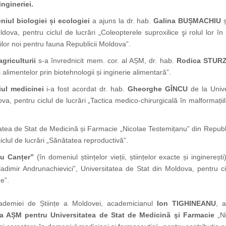
ngineriei.
iul biologiei și ecologiei
a ajuns la dr. hab.
Galina BUȘMACHIU
ș
dova, pentru ciclul de lucrări „Coleopterele suproxilice şi rolul lor
iilor noi pentru fauna Republicii Moldova”.
griculturii
s-a învrednicit mem. cor. al AȘM, dr. hab.
Rodica STUR
i alimentelor prin biotehnologii și inginerie alimentară”.
ul medicinei
i-a fost acordat dr. hab.
Gheorghe GÎNCU
de la Unive
, pentru ciclul de lucrări „Tactica medico-chirurgicală în malformațiile
atea de Stat de Medicină și Farmacie „Nicolae Testemițanu” din Repub
iclul de lucrări „Sănătatea reproductivă”.
iu Canțer”
(în domeniul științelor vieții, științelor exacte și inginerești
adimir Andrunachievici”, Universitatea de Stat din Moldova, pentru cicl
e”.
cademiei de Științe a Moldovei, academicianul
Ion TIGHINEANU
, 
a AȘM pentru Universitatea de Stat de Medicină şi Farmacie
„N