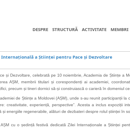
DESPRE
STRUCTURĂ
ACTIVITATE
MEMBRI
 Internațională a Științei pentru Pace și Dezvoltare
Pace și Dezvoltare, celebrată pe 10 noiembrie, Academia de Științe a
ea AȘM, membrii titulari și corespondenți ai academiei, coordonatorii 
ifici, precum și tineri dornici să-și construiască o carieră în domeniul cer
ademiei de Științe a Moldovei (AȘM), unde s-au reunit participanții la 
e: creativitate, experiență, perspective”. Acesta a inclus expoziții in
lă și energiile regenerabile, alături de dezbateri despre rolul științei în 
AȘM cu o ședință festivă dedicată Zilei Internaționale a Științei pent