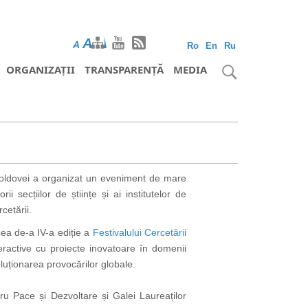
A
A
A
Ro
En
Ru
ORGANIZAȚII
TRANSPARENȚĂ
MEDIA
 Moldovei a organizat un eveniment de mare
secțiilor de științe și ai institutelor de
cetării.
cea de-a IV-a ediție a
Festivalului Cercetării
teractive cu proiecte inovatoare în domenii
soluționarea provocărilor globale.
ru Pace și Dezvoltare și Galei Laureaților