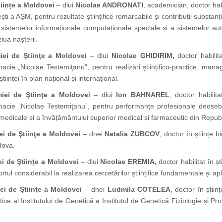
iințe a Moldovei
– dlui
Nicolae ANDRONATI
, academician, doctor habi
ti a AȘM, pentru rezultate științifice remarcabile și contribuții substanț
a sistemelor informaționale computaționale speciale și a sistemelor autom
iua nașterii.
ei de Ştiinţe a Moldovei
– dlui
Nicolae GHIDIRIM,
doctor habilita
cie „Nicolae Testemiţanu”, pentru realizări științifico-practice, manag
iinței în plan național și internațional.
iei de Ştiinţe a Moldovei
– dlui
Ion BAHNAREL
, doctor habilita
acie „Nicolae Testemiţanu”, pentru performanțe profesionale deosebi
i medicale și a învățământului superior medical și farmaceutic din Repu
i de Ştiinţe a Moldovei
– dnei
Natalia ZUBCOV
, doctor în științe b
dova.
i de Ştiinţe a Moldovei
– dlui
Nicolae EREMIA,
doctor habilitat în șt
tul considerabil la realizarea cercetărilor științifice fundamentale și apl
i de Ştiinţe a Moldovei
– dnei
Ludmila COTELEA
, doctor în știin
e al Institutului de Genetică a Institutul de Genetică Fiziologie și Pro