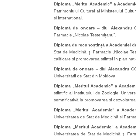
Diploma „Meritul Academic” a Academie
Patrimoniului Cultural al Ministerului Cultu
și internațional.
Diplomă de onoare
– dlui
Alexandru
Farmacie „Nicolae Testemiţanu”.
Diploma de recunoștință a Academiei de
Stat de Medicină şi Farmacie „Nicolae Teste
calificare și promovarea științei în plan nați
Diplomă de onoare
– dlui
Alexandru 
Universității de Stat din Moldova.
Diploma „Meritul Academic” a Academi
științific al Institutului de Zoologie, Univ
semnificativă la promovarea și dezvoltarea șt
Diploma „Meritul Academic” a Academ
Universitatea de Stat de Medicină și Farm
Diploma „Meritul Academic” a Academi
Universitatea de Stat de Medicină şi Farm