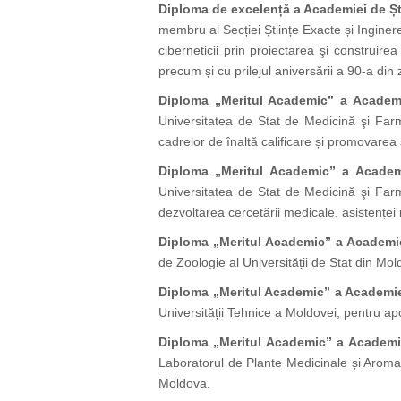
Diploma de excelență a Academiei de Șt
membru al Secției Științe Exacte și Inginereș
ciberneticii prin proiectarea şi construire
precum și cu prilejul aniversării a 90-a din z
Diploma „Meritul Academic” a Academi
Universitatea de Stat de Medicină şi Farma
cadrelor de înaltă calificare și promovarea șt
Diploma „Meritul Academic” a Academ
Universitatea de Stat de Medicină şi Farm
dezvoltarea cercetării medicale, asistențe
Diploma „Meritul Academic” a Academie
de Zoologie al Universității de Stat din Mol
Diploma „Meritul Academic” a Academie
Universității Tehnice a Moldovei, pentru apor
Diploma „Meritul Academic” a Academie
Laboratorul de Plante Medicinale și Aromatic
Moldova.