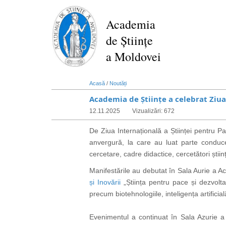
Mergi
la
Academia
conţinutul
de Științe
principal
a Moldovei
Acasă
/
Noutăți
Academia de Științe a celebrat Ziua
12.11.2025
Vizualizări: 672
De Ziua Internațională a Științei pentru 
anvergură, la care au luat parte conducer
cercetare, cadre didactice, cercetători științ
Manifestările au debutat în Sala Aurie a Ac
și Inovării
„Știința pentru pace și dezvoltar
precum biotehnologiile, inteligența artificia
Evenimentul a continuat în Sala Azurie a 