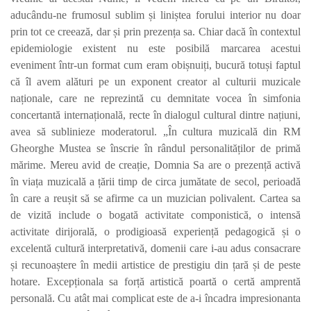
aducându-ne frumosul sublim și liniștea forului interior nu doar
prin tot ce creează, dar și prin prezența sa. Chiar dacă în contextul
epidemiologie existent nu este posibilă marcarea acestui
eveniment într-un format cum eram obișnuiți, bucură totuși faptul
că îl avem alături pe un exponent creator al culturii muzicale
naționale, care ne reprezintă cu demnitate vocea în simfonia
concertantă internațională, recte în dialogul cultural dintre națiuni,
avea să sublinieze moderatorul.
„
În cultura muzicală din RM
Gheorghe Mustea se înscrie în rândul personalităților de primă
mărime. Mereu avid de creație, Domnia Sa are o prezență activă
în viața muzicală a țării timp de circa jumătate de secol, perioadă
în care a reușit să se afirme ca un muzician polivalent. Cartea sa
de vizită include o bogată activitate componistică, o intensă
activitate dirijorală, o prodigioasă experiență pedagogică și o
excelentă cultură interpretativă, domenii care i-au adus consacrare
și recunoaștere în medii artistice de prestigiu din țară și de peste
hotare. Excepționala sa forță artistică poartă o certă amprentă
personală. Cu atât mai complicat este de a-i încadra impresionanta