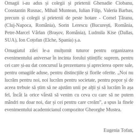
Omagii i-au adus și colegii și prietenii Ghenadie Ciobanu,
Constantin Rusnac, Mihail Muntean, Iulian Filip, Valeria Barbas,
precum și colegii și prietenii de peste hotare -
Cornel Țăranu,
(Cluj-Napoca, România),
Sorin Lerescu
(București, România,
Petre-Marcel Vârlan
(Brașov, România),
Ludmila Kise
(Dallas,
SUA),
Ion Coțofan (Elche, Spania) ș.a.
Omagiatul zilei le-a mulțumit tuturor pentru organizarea
evenimentului aniversar în incinta forului științific suprem, pentru
cei care și-au dat concursul la prezentarea și aprecierea opere sale,
pentru omagiile aduse, pentru distincțiile și florile oferite. „Noi nu
lucrăm pentru noi, noi lucrăm pentru societate, pentru popor și de
aceea trebuie să știm să ne ajutăm unii pe alții și să lucrăm în așa
fel, încât la orice vârstă să venim cu ceva cu care să ne putem
mândri nu doar noi, dar și cei pentru care creăm”, a spus la finele
evenimentului academicianul compozitor Gheorghe Mustea.
Eugenia Tofan,