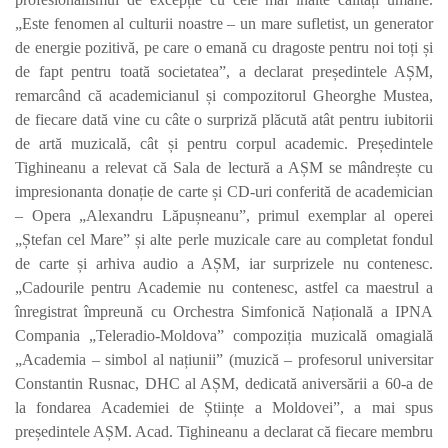
„Este fenomen al culturii noastre – un mare sufletist, un generator
de energie pozitivă, pe care o emană cu dragoste pentru noi toți și
de fapt pentru toată societatea”, a declarat președintele AȘM,
remarcând că academicianul și compozitorul Gheorghe Mustea,
de fiecare dată vine cu câte o surpriză plăcută atât pentru iubitorii
de artă muzicală, cât și pentru corpul academic. Președintele
Tighineanu a relevat că Sala de lectură a AȘM se mândrește cu
impresionanta donație de carte și CD-uri conferită de academician
– Opera „Alexandru Lăpușneanu”, primul exemplar al operei
„Ștefan cel Mare” și alte perle muzicale care au completat fondul
de carte și arhiva audio a AȘM, iar surprizele nu contenesc.
„Cadourile pentru Academie nu contenesc, astfel ca maestrul a
înregistrat împreună cu Orchestra Simfonică Națională a IPNA
Compania „Teleradio-Moldova” compoziția muzicală omagială
„Academia – simbol al națiunii” (muzică – profesorul universitar
Constantin Rusnac, DHC al AȘM, dedicată aniversării a 60-a de
la fondarea Academiei de Științe a Moldovei”, a mai spus
președintele AȘM. Acad. Tighineanu a declarat că fiecare membru