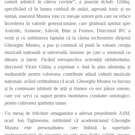
carieră artistică în câteva cuvinte”, a punctat dr.hab. Ghilaș,
specificând că în lumea confuză de astăzi, agresată fonic și nu
numai, maestrul Mustea vine cu mesaje sonore prin care ne reface
încrederea în valorile general-umane, care ghidează spiritul spre
Autentic, Armonie, Adevăr, Bine și Frumos. Directorul IPC a
venit și cu sublinierea faptului că la cârma orchestrelor dirijorul
Gheorghe Mustea, a pus și continuă să pună în valoare creația
muzicală națională și universală, misiune pe care o onorează cu
dăruire și talent. Făcând retrospectiva activității sărbătoritului,
directorul Victor Ghilaș a exprimat o dată în plus admirația și
mulțumirile pentru valoroasa contribuție adusă culturii muzicale
naționale, având certitudinea că acad. Gheorghe Mustea va bucura
și în continuare iubitorii de artă și frumos cu noi pânze sonore,
care vor servi ca suport pentru modelarea conduitei ontologice,
pentru cultivarea spiritului uman.
Un mesaj de felicitare omagiatului a adresat președintele AȘM,
acad. Ion Tighineanu, subliniind că academicianul Gheorghe
Mustea este personalitatea care îmbină la superlativ
profesionalismul de excepție cu cele mai înalte calități umane.