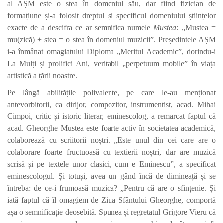
al AȘM este o stea în domeniul său, dar fiind fizician de
formațiune și-a folosit dreptul și specificul domeniului științelor
exacte de a descifra ce ar semnifica numele
Mustea
: „Mustea =
mu(zică) + stea = o stea în domeniul muzicii”. Președintele AȘM
i-a înmânat omagiatului Diploma „Meritul Academic”, dorindu-i
La Mulți și prolifici Ani, veritabil „perpetuum mobile” în viața
artistică a țării noastre.
Pe lângă abilitățile polivalente, pe care le-au menționat
antevorbitorii, ca dirijor, compozitor, instrumentist, acad. Mihai
Cimpoi, critic și istoric literar, eminescolog, a remarcat faptul că
acad. Gheorghe Mustea este foarte activ în societatea academică,
colaborează cu scriitorii noștri. „Este unul din cei care are o
colaborare foarte fructuoasă cu textierii noștri, dar are muzică
scrisă și pe textele unor clasici, cum e Eminescu”, a specificat
eminescologul. Și totuși, avea un gând încă de dimineață și se
întreba: de ce-i frumoasă muzica? „Pentru că are o sfințenie. Și
iată faptul că îl omagiem de Ziua Sfântului Gheorghe, comportă
așa o semnificație deosebită. Spunea și regretatul Grigore Vieru că