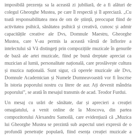
imposibilă prezența sa la această zi jubiliară, de a fi alături de
colegul Gheorghe Mustea, pe care îl respectă și îl apreciază. „Cu
toată responsabilitatea mea de om de știință, preocupat fiind de
activitatea psihică, sănătatea psihică și creativă, cunosc și admir
capacitățile creative ale Dvs, Domnule Maestru, Gheorghe
Mustea, care V-au permis la această vârstă de înflorire a
intelectului să Vă distingeți prin compozițiile muzicale în genurile
de bază ale artei muzicale, fiind pe bună dreptate apreciat ca
muzician al lumii, personalitate națională, care proslăvește cultura
și muzica națională. Sunt sigur, că operele muzicale ale Dvs,
Domnule Academician și Numele Dumneavoastră vor fi înscrise
în istoria poporului nostru cu litere de aur. Ați devenit mândria
poporului”, se arată în mesajul transmis de acad. Teodor Furdui.
Un mesaj cu urări de sănătate, dar și aprecieri a creației
omagiatului, a venit online de la Moscova, din partea
compozitorului Alexandru Samoilă, care evidențiază că „Muzica
lui Gheorghe Mustea se prezintă sub aspectul unei expresii de o
profundă penetrație populară, fiind esența creației muzicale a