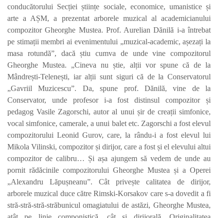
conducătorului Secției științe sociale, economice, umanistice și
arte a AȘM, a prezentat arborele muzical al academicianului
compozitor Gheorghe Mustea. Prof. Aurelian Dănilă i-a întrebat
pe stimații membri ai evenimentului „muzical-academic, așezați la
masa rotundă”, dacă știu cumva de unde vine compozitorul
Gheorghe Mustea. „Cineva nu știe, alții vor spune că de la
Mândrești-Telenești, iar alții sunt siguri că de la Conservatorul
„Gavriil Muzicescu”. Da, spune prof. Dănilă, vine de la
Conservator, unde profesor i-a fost distinsul compozitor și
pedagog Vasile Zagorschi, autor al unui șir de creații simfonice,
vocal simfonice, camerale, a unui balet etc. Zagorschi a fost elevul
compozitorului Leonid Gurov, care, la rându-i a fost elevul lui
Mikola Vilinski, compozitor și dirijor, care a fost și el elevului altui
compozitor de calibru… Și așa ajungem să vedem de unde au
pornit rădăcinile compozitorului Gheorghe Mustea și a Operei
„Alexandru Lăpușneanu”. Cât privește calitatea de dirijor,
arborele muzical duce către Rimski-Korsakov care s-a dovedit a fi
stră-stră-stră-străbunicul omagiatului de astăzi, Gheorghe Mustea,
atât pe linie componistică, cât și dirijorală. Originalitatea