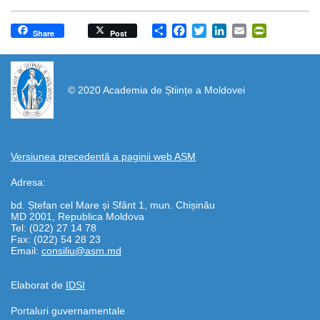
Share
Facebook
Twitter
LinkedIn
Email
PrintFrien
Share
Post
https://propletenie.ru/
© 2020 Academia de Științe a Moldovei
Versiunea precedentă a paginii web AȘM
Adresa:
bd. Ștefan cel Mare și Sfânt 1, mun. Chișinău
MD 2001, Republica Moldova
Tel: (022) 27 14 78
Fax: (022) 54 28 23
Email:
consiliu@asm.md
Elaborat de
IDSI
Portaluri guvernamentale