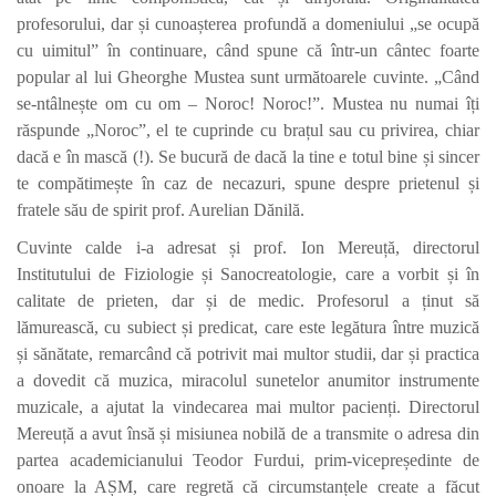
profesorului, dar și cunoașterea profundă a domeniului „se ocupă
cu uimitul” în continuare, când spune că într-un cântec foarte
popular al lui Gheorghe Mustea sunt următoarele cuvinte. „Când
se-ntâlnește om cu om – Noroc! Noroc!”. Mustea nu numai îți
răspunde „Noroc”, el te cuprinde cu brațul sau cu privirea, chiar
dacă e în mască (!). Se bucură de dacă la tine e totul bine și sincer
te compătimește în caz de necazuri, spune despre prietenul și
fratele său de spirit prof. Aurelian Dănilă.
Cuvinte calde i-a adresat și prof. Ion Mereuță, directorul
Institutului de Fiziologie și Sanocreatologie, care a vorbit și în
calitate de prieten, dar și de medic. Profesorul a ținut să
lămurească, cu subiect și predicat, care este legătura între muzică
și sănătate, remarcând că potrivit mai multor studii, dar și practica
a dovedit că muzica, miracolul sunetelor anumitor instrumente
muzicale, a ajutat la vindecarea mai multor pacienți. Directorul
Mereuță a avut însă și misiunea nobilă de a transmite o adresa din
partea academicianului Teodor Furdui, prim-vicepreședinte de
onoare la AȘM, care regretă că circumstanțele create a făcut