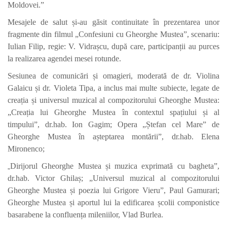
Moldovei.”
Mesajele de salut și-au găsit continuitate în prezentarea unor
fragmente din filmul „Confesiuni cu Gheorghe Mustea”, scenariu:
Iulian Filip, regie: V. Vidrașcu, după care, participanții au purces
la realizarea agendei mesei rotunde.
Sesiunea de comunicări și omagieri, moderată de dr. Violina
Galaicu și dr. Violeta Tipa, a inclus mai multe subiecte, legate de
creația și universul muzical al compozitorului Gheorghe Mustea:
„
Creația lui Gheorghe Mustea în contextul spațiului și al
timpului”, dr.hab. Ion Gagim; Opera „Ștefan cel Mare” de
Gheorghe Mustea în așteptarea montării”, dr.hab. Elena
Mironenco;
Dirijorul Gheorghe Mustea și muzica exprimată cu bagheta”,
„
dr.hab. Victor Ghilaș; „
Universul muzical al compozitorului
Gheorghe Mustea
și poezia lui Grigore Vieru”, Paul Gamurari;
Gheorghe Mustea și aportul lui la edificarea școlii componistice
basarabene la confluența mileniilor, Vlad Burlea.