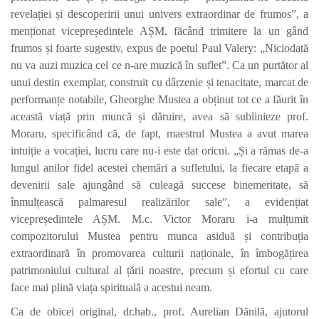
revelației și descoperirii unui univers extraordinar de frumos”, a
menționat vicepreședintele AȘM, făcând trimitere la un gând
frumos și foarte sugestiv, expus de poetul Paul Valery: „Niciodată
nu va auzi muzica cel ce n-are muzică în suflet”. Ca un purtător al
unui destin exemplar, construit cu dârzenie și tenacitate, marcat de
performanțe notabile, Gheorghe Mustea a obținut tot ce a făurit în
această viață prin muncă și dăruire, avea să sublinieze prof.
Moraru, specificând că, de fapt, maestrul Mustea a avut marea
intuiție a vocației, lucru care nu-i este dat oricui. „Și a rămas de-a
lungul anilor fidel acestei chemări a sufletului, la fiecare etapă a
devenirii sale ajungând să culeagă succese binemeritate, să
înmulțească palmaresul realizărilor sale”, a evidențiat
vicepreședintele AȘM. M.c. Victor Moraru i-a mulțumit
compozitorului Mustea pentru munca asiduă și contribuția
extraordinară în promovarea culturii naționale, în îmbogățirea
patrimoniului cultural al țării noastre, precum și efortul cu care
face mai plină viața spirituală a acestui neam.
Ca de obicei original, dr.hab., prof. Aurelian Dănilă, ajutorul