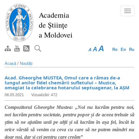
Mergi
la
Toggl
Academia
conţinutul
navig
de Științe
principal
a Moldovei
A
A
A
Ro
En
Ru
Acasă
/
Noutăți
Acad. Gheorghe MUSTEA, Omul care a rămas de-a
lungul anilor fidel chemării sufletului – Muzica,
omagiat la celebrarea hotarului septuagenar, la AȘM
06.05.2021
Vizualizări: 472
Compozitorul Gheorghe Mustea: „Noi nu lucrăm pentru noi,
noi lucrăm pentru societate, pentru popor și de aceea trebuie să
știm să ne ajutăm unii pe alții și să lucrăm în așa fel, încât la
orice vârstă să venim cu ceva cu care să ne putem mândri nu
doar noi, dar și cei pentru care creăm”