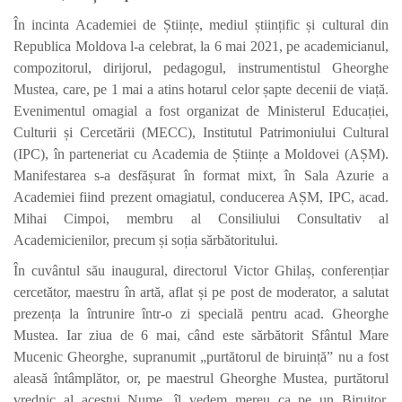
În incinta Academiei de Științe, mediul științific și cultural din
Republica Moldova l-a celebrat, la 6 mai 2021, pe academicianul,
compozitorul, dirijorul, pedagogul, instrumentistul Gheorghe
Mustea, care, pe 1 mai a atins hotarul celor șapte decenii de viață.
Evenimentul omagial a fost organizat de Ministerul Educației,
Culturii și Cercetării (MECC), Institutul Patrimoniului Cultural
(IPC), în parteneriat cu Academia de Științe a Moldovei (AȘM).
Manifestarea s-a desfășurat în format mixt, în Sala Azurie a
Academiei fiind prezent omagiatul, conducerea AȘM, IPC, acad.
Mihai Cimpoi, membru al Consiliului Consultativ al
Academicienilor, precum și soția sărbătoritului.
În cuvântul său inaugural, directorul Victor Ghilaș, conferențiar
cercetător, maestru în artă, aflat și pe post de moderator, a salutat
prezența la întrunire într-o zi specială pentru acad. Gheorghe
Mustea. Iar ziua de 6 mai, când este sărbătorit Sfântul Mare
Mucenic Gheorghe, supranumit „purtătorul de biruință” nu a fost
aleasă întâmplător, or, pe maestrul Gheorghe Mustea, purtătorul
vrednic al acestui Nume, îl vedem mereu ca pe un Biruitor,