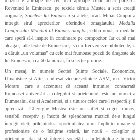
muzica e aproape de cer, mai aproape chiar decât poezia”.
Revenind la Eminescu, pe textele căruia Mustea a scris creații
originale,
Sonetele lui Eminescu
și altele, acad. Mihai Cimpoi a
întregit șirul aprecierilor, oferindu-i omagiatului
Medalia
Congresului Mondial al Eminescologilor
, ediția nouă, o medalie
care speră să-l inspire în continuare pe compozitor. Iar ca să mai
aleagă și alte texte de Eminescu și să nu frecventeze bibliotecile, i-
a dăruit „un volumaș” cu cele mai frumoase poezii de dragoste ale
lui Eminescu, cca 60 la număr, în selecție proprie.
Un mesaj, în numele Secției Științe Sociale, Economice,
Umanistice și Arte, a adresat vicepreședintele AȘM, m.c. Victor
Moraru, care a accentuat că această întrunire, consacrată
frumoasei aniversări a colegului și prietenului, este nu numai a
Dumnealui, dar și Academiei, și a tuturor celor care-l respectă și îl
apreciază. „Gheorghe Mustea este un suflet și cuget frumos,
sensibil, receptiv și însoțit de splendoarea muzicii de-a lungul
întregii vieți, prilejuindu-i oportunitatea unor împliniri umane și
profesioniste de o înălțime stelară, iar nouă – colegilor și
prietenilor, dar și și întregii societăți - prilejuindu-ne bucuria