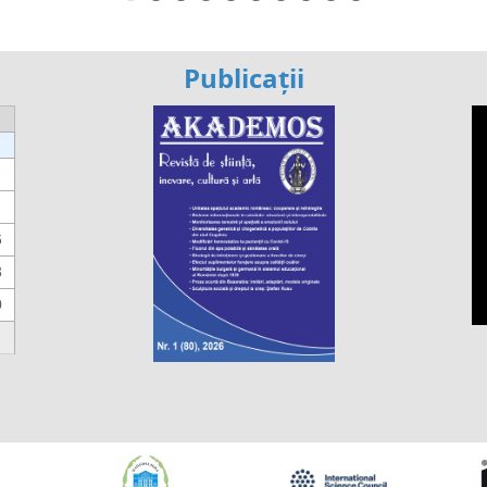
Publicații
6
3
0
https://propletenie.ru/