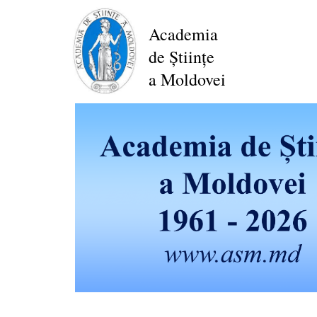
Перейти
к
Academia
основному
de Științe
содержанию
a Moldovei