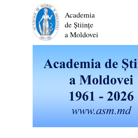
Перейти
к
Academia
основному
de Științe
содержанию
a Moldovei