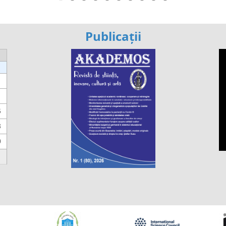
Publicații
6
3
0
https://propletenie.ru/