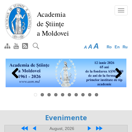
Перейти
к
Toggl
Academia
основному
navig
de Științe
содержанию
a Moldovei
A
A
A
Ro
En
Ru
Previous
Next
Evenimente
August, 2026