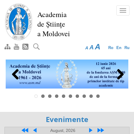
Перейти
к
Toggl
Academia
основному
navig
de Științe
содержанию
a Moldovei
A
A
A
Ro
En
Ru
Previous
Next
Evenimente
August, 2026