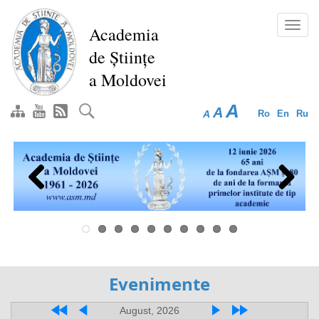
Перейти
к
Toggl
Academia
основному
navig
de Științe
содержанию
a Moldovei
A
A
A
Ro
En
Ru
Previous
Next
Evenimente
August, 2026