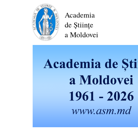
Перейти
к
Academia
основному
de Științe
содержанию
a Moldovei