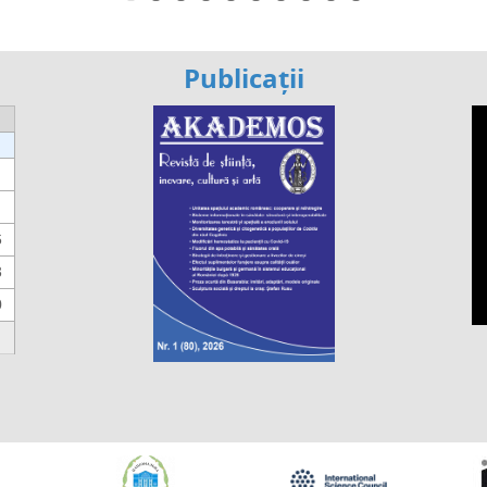
Publicații
6
3
0
https://propletenie.ru/