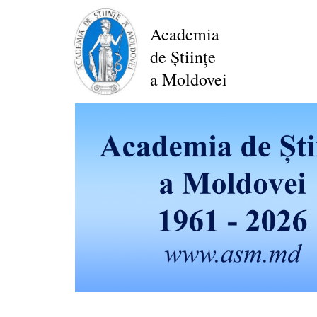
Перейти
к
Academia
основному
de Științe
содержанию
a Moldovei