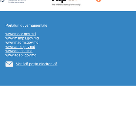
Portaluri guvernamentale
www.mecc.gov.md
www.msmps.gov.md
www.madrm.gov.md
www.ancd.gov.md
www.anacec.md
www.agepi.gov.md
Verifică poșta electronică