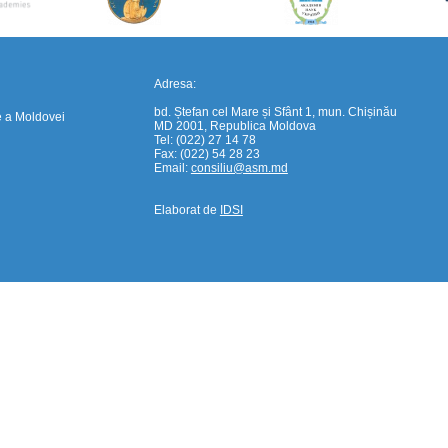
Adresa:
bd. Ștefan cel Mare și Sfânt 1, mun. Chișinău
e a Moldovei
MD 2001, Republica Moldova
Tel: (022) 27 14 78
Fax: (022) 54 28 23
Email:
consiliu@asm.md
Elaborat de
IDSI