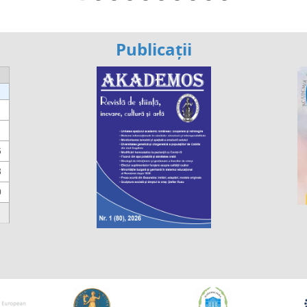
Publicații
6
3
0
https://propletenie.ru/