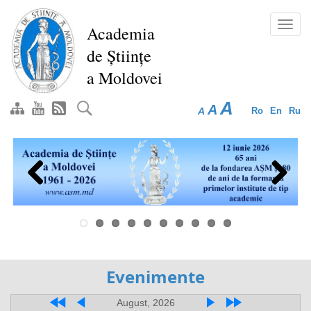
Перейти
к
Toggl
Academia
основному
navig
de Științe
содержанию
a Moldovei
A
A
A
Ro
En
Ru
Previous
Next
Evenimente
August, 2026