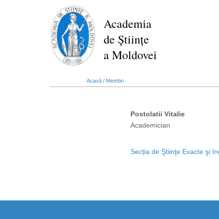
Mergi
la
Academia
conţinutul
de Științe
principal
a Moldovei
Acasă
/
Membri
Postolatii Vitalie
Academician
Secția de Ştiinţe Exacte şi In