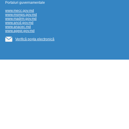
Portaluri guvernamentale
www.mecc.gov.md
www.msmps.gov.md
www.madrm.gov.md
www.ancd.gov.md
www.anacec.md
www.agepi.gov.md
Verifică poșta electronică