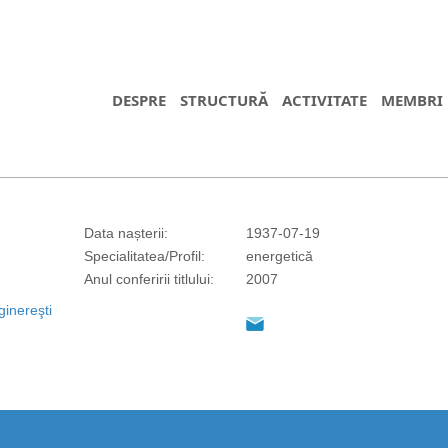
DESPRE
STRUCTURĂ
ACTIVITATE
MEMBRI
Data nașterii:
1937-07-19
Specialitatea/Profil:
energetică
Anul conferirii titlului:
2007
https://propletenie.ru/
ginereşti