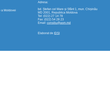
Adresa:
bd. Ștefan cel Mare și Sfânt 1, mun. Chișinău
e a Moldovei
MD 2001, Republica Moldova
Tel: (022) 27 14 78
Fax: (022) 54 28 23
Email:
consiliu@asm.md
Elaborat de
IDSI