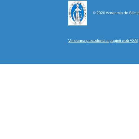
© 2020 Academia de Științ
Versiunea precedentă a paginii web AȘM