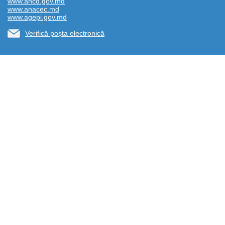
www.ancd.gov.md
www.anacec.md
www.agepi.gov.md
Verifică poșta electronică