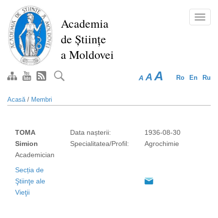
Mergi
la
Toggl
Academia
conţinutul
navig
de Științe
principal
a Moldovei
A
A
A
Ro
En
Ru
Acasă
/
Membri
TOMA
Data nașterii:
1936-08-30
Simion
Specialitatea/Profil:
Agrochimie
Academician
Secția de
Ştiinţe ale
Vieţii