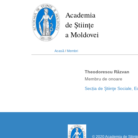
Mergi
la
Academia
conţinutul
de Științe
principal
a Moldovei
Acasă
/
Membri
Theodorescu Răzvan
Membru de onoare
Secția de Ştiinţe Sociale, 
© 2020 Academia de Științ