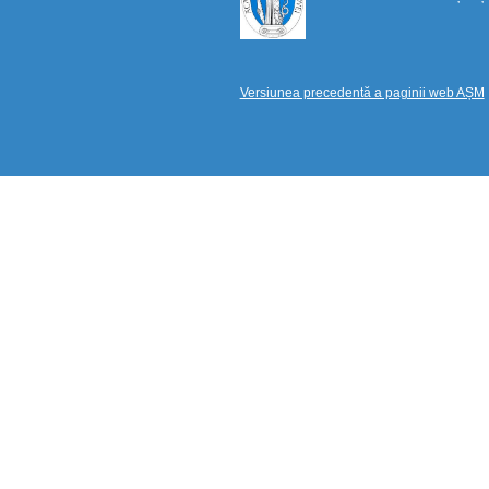
Versiunea precedentă a paginii web AȘM