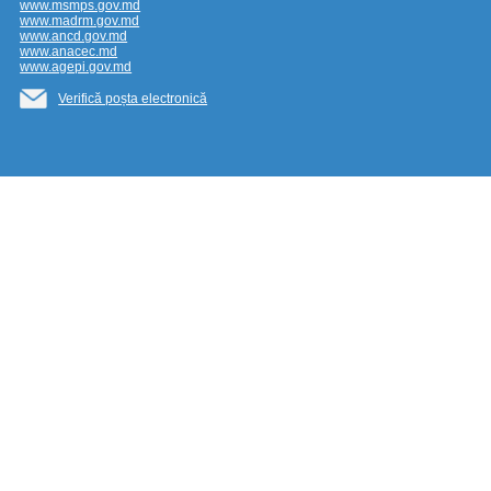
www.msmps.gov.md
www.madrm.gov.md
www.ancd.gov.md
www.anacec.md
www.agepi.gov.md
Verifică poșta electronică