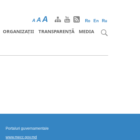
A
A
A
Ro
En
Ru
ORGANIZAȚII
TRANSPARENȚĂ
MEDIA
Portaluri guvernamentale
www.mecc.gov.md