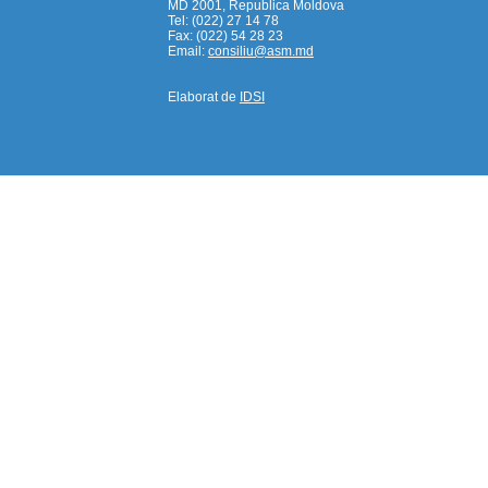
MD 2001, Republica Moldova
Tel: (022) 27 14 78
Fax: (022) 54 28 23
Email:
consiliu@asm.md
Elaborat de
IDSI