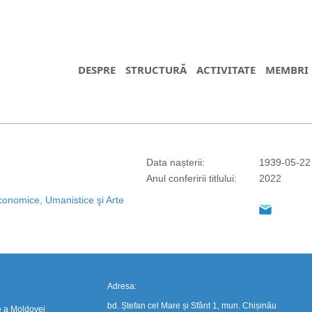
DESPRE
STRUCTURĂ
ACTIVITATE
MEMBRI
Data nașterii:
1939-05-22
https://propletenie.ru/
Anul conferirii titlului:
2022
Economice, Umanistice şi Arte
Adresa:
bd. Ștefan cel Mare și Sfânt 1, mun. Chișinău
e a Moldovei