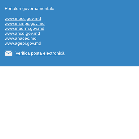
Portaluri guvernamentale
www.mecc.gov.md
www.msmps.gov.md
www.madrm.gov.md
www.ancd.gov.md
www.anacec.md
www.agepi.gov.md
Verifică poșta electronică