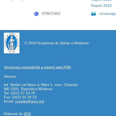
Raport 2019
079672463
nicoarai
https://propletenie.ru/
© 2020 Academia de Științe a Moldovei
Versiunea precedentă a paginii web AȘM
Adresa:
bd. Ștefan cel Mare și Sfânt 1, mun. Chișinău
MD 2001, Republica Moldova
Tel: (022) 27 14 78
Fax: (022) 54 28 23
Email:
consiliu@asm.md
Elaborat de
IDSI