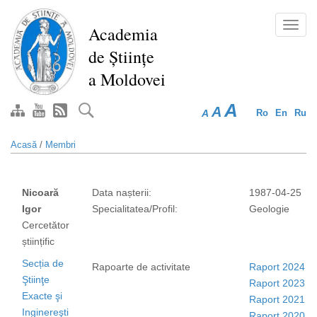
Mergi
la
Toggl
Academia
conţinutul
navig
de Științe
principal
a Moldovei
A
A
A
Ro
En
Ru
Acasă
/
Membri
Nicoară
Data nașterii:
1987-04-25
Igor
Specialitatea/Profil:
Geologie
Cercetător
științific
Secția de
Rapoarte de activitate
Raport 2024
Ştiinţe
Raport 2023
Exacte şi
Raport 2021
Inginereşti
Raport 2020