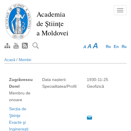
Mergi
la
Toggl
Academia
conţinutul
navig
de Științe
principal
a Moldovei
A
A
A
Ro
En
Ru
Acasă
/
Membri
Zugrăvescu
Data nașterii:
1930-11-25
Dorel
Specialitatea/Profil:
Geofizică
Membru de
onoare
Secția de
Ştiinţe
Exacte şi
Inginereşti