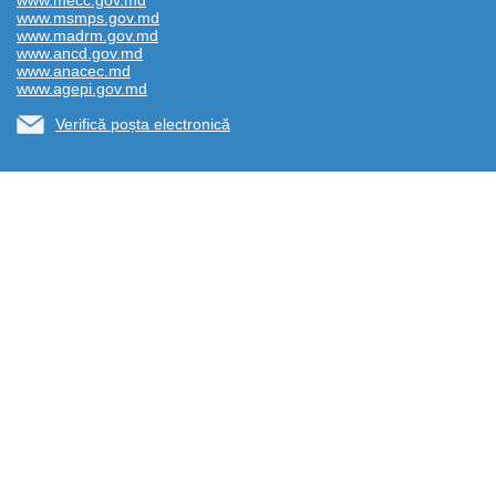
www.mecc.gov.md
www.msmps.gov.md
www.madrm.gov.md
www.ancd.gov.md
www.anacec.md
www.agepi.gov.md
Verifică poșta electronică