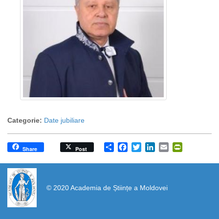
Categorie:
Date jubiliare
Share
Facebook
Twitter
LinkedIn
Email
PrintFrien
Share
Post
https://propletenie.ru/
© 2020 Academia de Științe a Moldovei