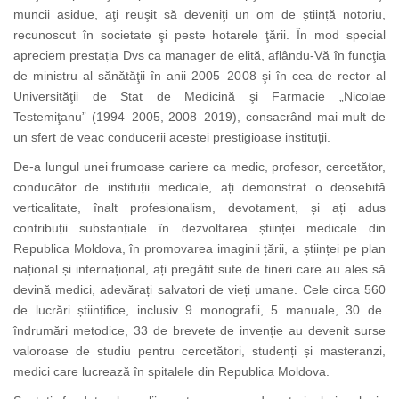
muncii asidue, aţi reuşit să deveniţi un om de știință notoriu,
recunoscut în societate şi peste hotarele ţării. În mod special
apreciem prestația Dvs ca manager de elită, aflându-Vă în funcţia
de ministru al sănătăţii în anii 2005–2008 şi în cea de rector al
Universităţii de Stat de Medicină şi Farmacie „Nicolae
Testemiţanu” (1994–2005, 2008–2019), consacrând mai mult de
un sfert de veac conducerii acestei prestigioase instituții.
De-a lungul unei frumoase cariere ca medic, profesor, cercetător,
conducător de instituții medicale, ați demonstrat o deosebită
verticalitate, înalt profesionalism, devotament, și ați adus
contribuții substanțiale în dezvoltarea științei medicale din
Republica Moldova, în promovarea imaginii țării, a științei pe plan
național și internațional, ați pregătit sute de tineri care au ales să
devină medici, adevărați salvatori de vieți umane. Cele circa 560
de lucrări științifice, inclusiv 9 monografii, 5 manuale, 30 de
îndrumări metodice, 33 de brevete de invenție au devenit surse
valoroase de studiu pentru cercetători, studenți și masteranzi,
medici care lucrează în spitalele din Republica Moldova.