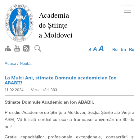
Mergi
la
Toggl
Academia
conţinutul
navig
de Științe
principal
a Moldovei
A
A
A
Ro
En
Ru
Acasă
/
Noutăți
La Mulți Ani, stimate Domnule academician Ion
ABABII!
11.02.2024
Vizualizări: 383
Stimate Domnule Academician Ion ABABII
,
Prezidiul Academiei de Ştiinţe a Moldovei, Secția Științe ale Vieții a
AȘM, Vă felicită cordial cu ocazia frumoasei aniversări de 80 de
ani!
Graţie capacităţilor profesionale excepţionale, consacrării şi