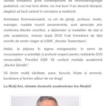
Sunteți fondatorul şcolii contemporane de otorinolaringologie
pediatrică,
cei mai buni dintre cei mai buni V-au devenit discipoli,
alegând să facă carieră în cercetare și medicină
.
Activitatea Dumneavoastră, ca om de ştiinţă, profesor, medic,
manager, roadele muncii perseverente, sunt apreciate prin
conferirea titlurilor onorifice, a diplomelor și medaliilor de stat și
cele academice, inclusiv după 2019 V-ați învrednicit de titlul
onorific de rector-viager al USMF „Nicolae Testemițanu”.
Astăzi, la pășirea în tagma octogenarilor, în semn de
recunoaștere a activității și profund respect pentru realizările DVS
remarcabile, Prezidiul AȘM Vă conferă medalia academică
„Meritul Științific”.
Vă dorim multă sănătate, pace, bucurie, liniște și armonie,
bunăstare și fericire alături de cei dragi!
La Mulţi Ani, stimate domnule academician Ion Ababii!