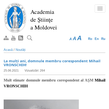
Mergi
la
Toggl
Academia
conţinutul
navig
de Științe
principal
a Moldovei
A
A
A
Ro
En
Ru
Acasă
/
Noutăți
La mulți ani, domnule membru corespondent Mihail
VRONSCHIH!
25.06.2021
Vizualizări: 264
Mult stimate domnule membru corespondent al AŞM
Mihail
VRONSCHIH