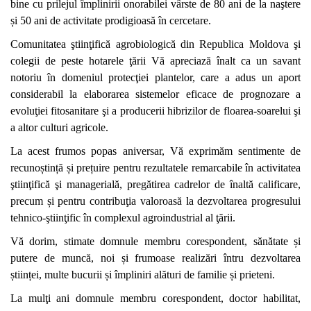
bine cu prilejul împlinirii onorabilei vârste de 80 ani de la naştere
și 50 ani de activitate prodigioasă în cercetare.
Comunitatea ştiinţifică agrobiologică din Republica Moldova şi
colegii de peste hotarele ţării Vă apreciază înalt ca un savant
notoriu în domeniul protecţiei plantelor, care a adus un aport
considerabil la elaborarea sistemelor eficace de prognozare a
evoluţiei fitosanitare şi a producerii hibrizilor de floarea-soarelui şi
a altor culturi agricole.
La acest frumos popas aniversar, Vă exprimăm sentimente de
recunoștință și prețuire pentru rezultatele remarcabile în activitatea
ştiinţifică şi managerială, pregătirea cadrelor de înaltă calificare,
precum și pentru contribuţia valoroasă la dezvoltarea progresului
tehnico-ştiinţific în complexul agroindustrial al ţării.
Vă dorim, stimate domnule membru corespondent, sănătate și
putere de muncă, noi și frumoase realizări întru dezvoltarea
științei, multe bucurii și împliniri alături de familie și prieteni.
La mulţi ani domnule membru corespondent, doctor habilitat,