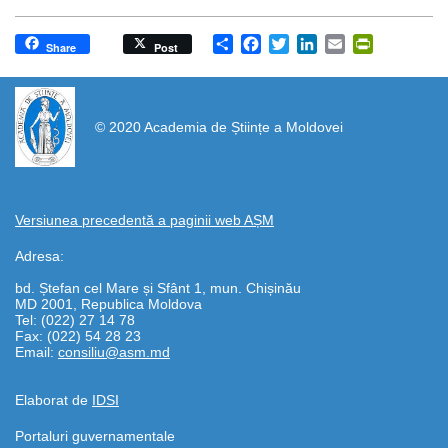
Share
Facebook
Twitter
LinkedIn
Email
PrintFrien
Share
Post
https://propletenie.ru/
© 2020 Academia de Științe a Moldovei
Versiunea precedentă a paginii web AȘM
Adresa:
bd. Ștefan cel Mare și Sfânt 1, mun. Chișinău
MD 2001, Republica Moldova
Tel: (022) 27 14 78
Fax: (022) 54 28 23
Email:
consiliu@asm.md
Elaborat de
IDSI
Portaluri guvernamentale