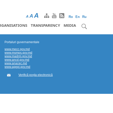
A
A
A
Ro
En
Ru
RGANISATIONS
TRANSPARENCY
MEDIA
Portaluri guvernamentale
www.mecc.gov.md
www.msmps.gov.md
www.madrm.gov.md
www.ancd.gov.md
www.anacec.md
www.agepi.gov.md
Verifică poșta electronică