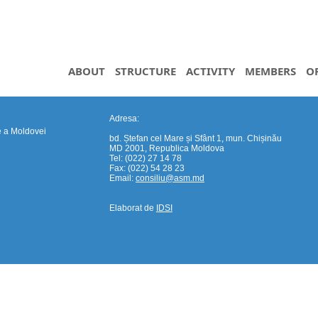
ABOUT
STRUCTURE
ACTIVITY
MEMBERS
O
Adresa:
e a Moldovei
bd. Ștefan cel Mare și Sfânt 1, mun. Chișinău
MD 2001, Republica Moldova
Tel: (022) 27 14 78
Fax: (022) 54 28 23
Email:
consiliu@asm.md
Elaborat de
IDSI