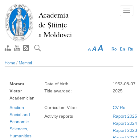
Skip
to
Toggl
Academia
main
navig
de Științe
content
a Moldovei
A
A
A
Ro
En
Ru
Home
/
Membri
Moraru
Date of birth:
1953-08-07
Victor
Title awarded:
2025
Academician
Section
Curriculum Vitae
CV Ro
Social and
Activity reports
Raport 2025
Economic
Raport 2024
Sciences,
Raport 2023
Humanities
Raport 2022