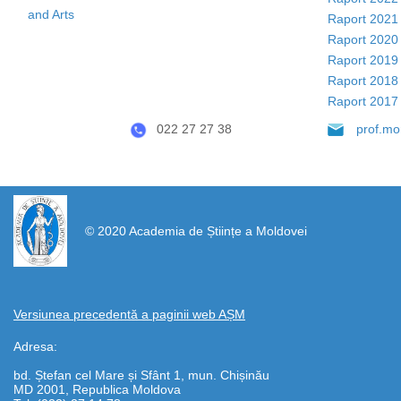
and Arts
Raport 2021
Raport 2020
Raport 2019
Raport 2018
Raport 2017
022 27 27 38
prof.m
https://propletenie.ru/
© 2020 Academia de Științe a Moldovei
Versiunea precedentă a paginii web AȘM
Adresa:
bd. Ștefan cel Mare și Sfânt 1, mun. Chișinău
MD 2001, Republica Moldova