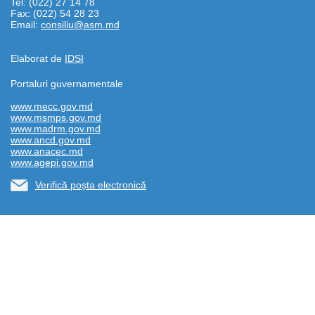
Tel: (022) 27 14 78
Fax: (022) 54 28 23
Email:
consiliu@asm.md
Elaborat de
IDSI
Portaluri guvernamentale
www.mecc.gov.md
www.msmps.gov.md
www.madrm.gov.md
www.ancd.gov.md
www.anacec.md
www.agepi.gov.md
Verifică poșta electronică