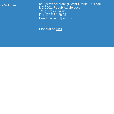
bd. Ștefan cel Mare și Sfânt 1, mun. Chișinău
e a Moldovei
MD 2001, Republica Moldova
Tel: (022) 27 14 78
Fax: (022) 54 28 23
Email:
consiliu@asm.md
Elaborat de
IDSI