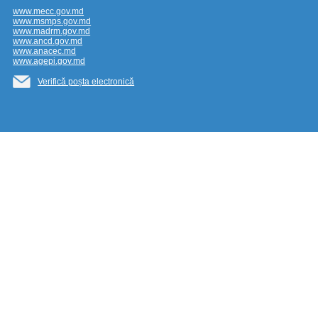
www.mecc.gov.md
www.msmps.gov.md
www.madrm.gov.md
www.ancd.gov.md
www.anacec.md
www.agepi.gov.md
Verifică poșta electronică