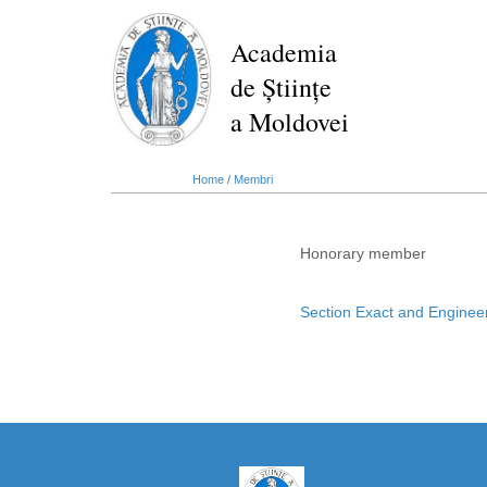
Skip
to
Academia
main
de Științe
content
a Moldovei
Home
/
Membri
Honorary member
Section Exact and Enginee