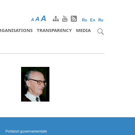
A
A
A
Ro
En
Ru
RGANISATIONS
TRANSPARENCY
MEDIA
Portaluri guvernamentale