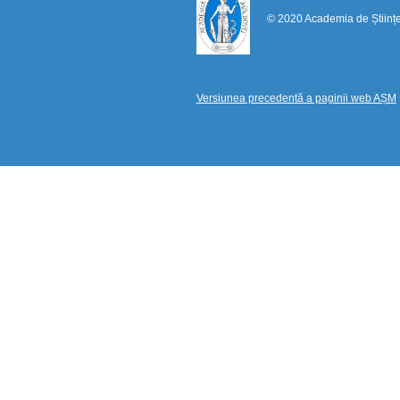
© 2020 Academia de Științ
Versiunea precedentă a paginii web AȘM