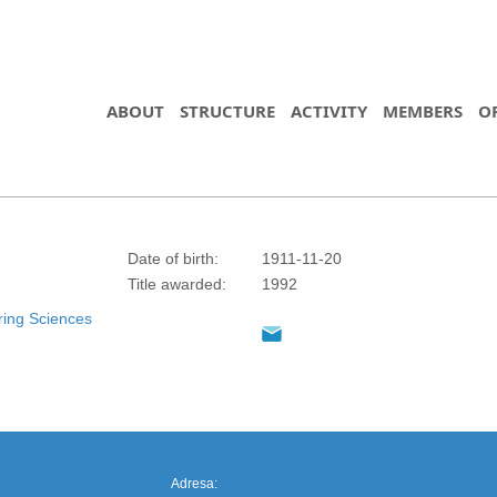
ABOUT
STRUCTURE
ACTIVITY
MEMBERS
O
Date of birth:
1911-11-20
Title awarded:
1992
https://propletenie.ru/
ring Sciences
Adresa: