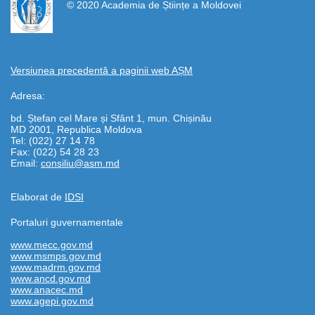
© 2020 Academia de Științe a Moldovei
Versiunea precedentă a paginii web AȘM
Adresa:
bd. Ștefan cel Mare și Sfânt 1, mun. Chișinău
MD 2001, Republica Moldova
Tel: (022) 27 14 78
Fax: (022) 54 28 23
Email:
consiliu@asm.md
Elaborat de
IDSI
Portaluri guvernamentale
www.mecc.gov.md
www.msmps.gov.md
www.madrm.gov.md
www.ancd.gov.md
www.anacec.md
www.agepi.gov.md