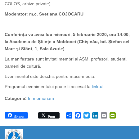
COLOS, arhive private)
Moderator
: m.c. Svetlana COJOCARU
Conferința va avea loc miercuri, 5 februarie 2020, ora 14.00,
la Academia de Științe a Moldovei (Chişinău, bd. Ştefan cel
Mare şi Sfânt, 1, Sala Azurie)
La manifestare sunt invitați membri ai AȘM, profesori, studenți,
oameni de cultură.
Evenimentul este deschis pentru mass-media.
Programul
evenimentului
poate fi accesat la
link-ul
.
Categorie:
In memoriam
Share
Facebook
Twitter
LinkedIn
Email
PrintFrien
Share
Post
https://propletenie.ru/