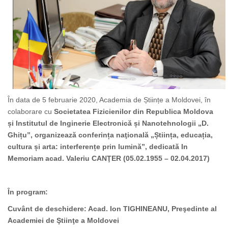
În data de 5 februarie 2020, Academia de Științe a Moldovei, în
colaborare cu
Societatea Fizicienilor din Republica Moldova
și Institutul de Inginerie Electronică și Nanotehnologii „D.
Ghițu”, organizează conferința naţională „Știința, educația,
cultura și arta: interferențe prin lumină”, dedicată In
Memoriam acad. Valeriu CANŢER (05.02.1955
–
02.04.2017)
În program:
Cuvânt de deschidere
:
Acad. Ion TIGHINEANU, Preşedinte al
Academiei de Ştiinţe a Moldovei