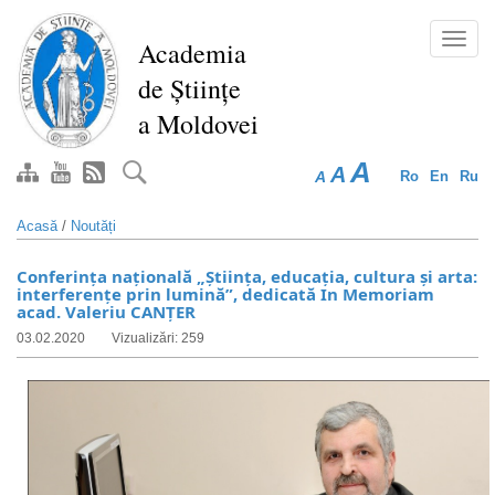
Mergi
la
Toggl
Academia
conţinutul
navig
de Științe
principal
a Moldovei
A
A
A
Ro
En
Ru
Acasă
/
Noutăți
Conferința naţională „Știința, educația, cultura și arta:
interferențe prin lumină”, dedicată In Memoriam
acad. Valeriu CANŢER
03.02.2020
Vizualizări: 259