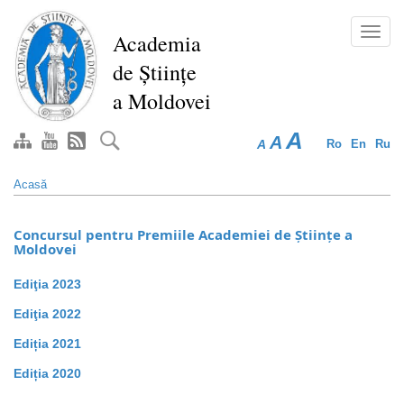
Mergi
la
Toggl
Academia
conţinutul
navig
de Științe
principal
a Moldovei
A
A
A
Ro
En
Ru
Acasă
Concursul pentru Premiile Academiei de Științe a
Moldovei
Ediţia 2023
Ediţia 2022
Ediția 2021
Ediția 2020