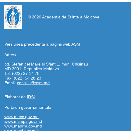
https://propletenie.ru/
© 2020 Academia de Științe a Moldovei
Versiunea precedentă a paginii web AȘM
Adresa:
bd. Ștefan cel Mare și Sfânt 1, mun. Chișinău
MD 2001, Republica Moldova
Tel: (022) 27 14 78
Fax: (022) 54 28 23
Email:
consiliu@asm.md
Elaborat de
IDSI
Portaluri guvernamentale
www.mecc.gov.md
www.msmps.gov.md
www.madrm.gov.md
www.ancd.gov.md