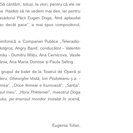
 cântăm, totuși, la viori, pentru că ele ne
ba. Haideți să ne vedem mai des, iar pentru
adorul Păcii Eugen Doga, fiind aplaudat
resc decât pace”, a mai spus compozitorul,
imfonică a Companiei Publice „Teleradio-
Botgros, Angry Band, conducător - Valentin
hișinău - Dumitru Mâțu, Ana Cernicova, Vasile
omânia, Ana Maria Donose și Paula Seling.
grupul de balet de la Teatrul de Operă și
 Vieru, Gheorghe Vodă, Ion Podoleanu ș.a. -
a mea”, „Orice femeie e frumoasă”, „Sârba”,
așul meu”, „Hora Prieteniei”, maestrul Doga
ului, pe imensul monitor instalat în scenă,
Eugenia Tofan,