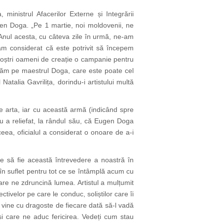
 ministrul Afacerilor Externe și Integrării
gen Doga. „Pe 1 martie, noi moldovenii, ne
Anul acesta, cu câteva zile în urmă, ne-am
 am considerat că este potrivit să începem
noștri oameni de creație o campanie pentru
ebrăm pe maestrul Doga, care este poate cel
atalia Gavrilița, dorindu-i artistului multă
e arta, iar cu această armă (indicând spre
cu a reliefat, la rândul său, că Eugen Doga
eea, oficialul a considerat o onoare de a-i
 să fie această întrevedere a noastră în
e în suflet pentru tot ce se întâmplă acum cu
care ne zdruncină lumea. Artistul a mulțumit
ctivelor pe care le conduc, soliștilor care îi
e vine cu dragoste de fiecare dată să-l vadă
și care ne aduc fericirea. Vedeți cum stau