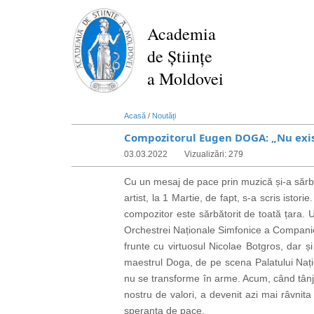
Mergi
la
Academia
conţinutul
de Științe
principal
a Moldovei
Acasă
/
Noutăți
Compozitorul Eugen DOGA: „Nu există
03.03.2022
Vizualizări: 279
Cu un mesaj de pace prin muzică și-a sărb
artist, la 1 Martie, de fapt, s-a scris ist
compozitor este sărbătorit de toată țara. 
Orchestrei Naționale Simfonice a Companie
frunte cu virtuosul Nicolae Botgros, dar și 
maestrul Doga, de pe scena Palatului Națio
nu se transforme în arme. Acum, când tânji
nostru de valori, a devenit
azi mai râvnita
speranța de pace.