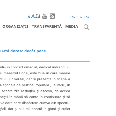
A
A
A
Ro
En
Ru
ORGANIZAȚII
TRANSPARENȚĂ
MEDIA
 nu-mi doresc decât pace”
r-un concert omagial, dedicat îndrăgitului
e cu maestrul Doga, este ziua în care marele
rului universal, dar și prezența în scena a
aționale de Muzică Populară „Lăutarii”, în
 în aceste zile resimțim și altceva, de aceea
tiștii în mână să cânte în continuare și să
a
valoare care dispăruse cumva din spectrul
 țării, dar și al lumii poartă în gând și suflet