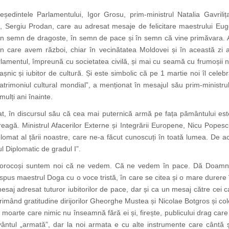
ședintele Parlamentului, Igor Grosu, prim-ministrul Natalia Gavrilița,
i, Sergiu Prodan, care au adresat mesaje de felicitare maestrului Eu
u, în semn de dragoste, în semn de pace și în semn că vine primăvara. 
 în care avem război, chiar în vecinătatea Moldovei și în această zi
amentul, împreună cu societatea civilă, și mai cu seamă cu frumoșii 
șnic și iubitor de cultură. Și este simbolic că pe 1 martie noi îl cel
rimoniul cultural mondial”, a menționat în mesajul său prim-ministrul N
mulți ani înainte.
cat, în discursul său că cea mai puternică armă pe fața pământului est
treagă. Ministrul Afacerilor Externe și Integrării Europene, Nicu Popes
plomat al țării noastre, care ne-a făcut cunoscuți în toată lumea. De ac
 Diplomatic de gradul I”.
e norocoși suntem noi că ne vedem. Că ne vedem în pace. Dă Doamne
”, a spus maestrul Doga cu o voce tristă, în care se citea și o mare durer
esaj adresat tuturor iubitorilor de pace, dar și ca un mesaj către cei 
primând gratitudine dirijorilor Gheorghe Mustea și Nicolae Botgros și cole
or moarte care nimic nu înseamnă
fără ei și,
firește, publicului drag car
uvântul „armată”, dar la noi armata e cu alte instrumente care cântă 