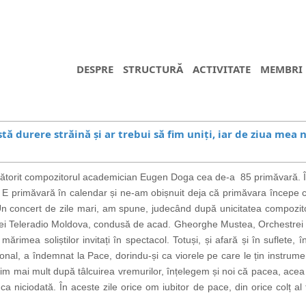
DESPRE
STRUCTURĂ
ACTIVITATE
MEMBRI
 durere străină și ar trebui să fim uniți, iar de ziua mea
ătorit compozitorul academician Eugen Doga cea de-a 85 primăvară. Înt
orie. E primăvară în calendar și ne-am obișnuit deja că primăvara încep
Un concert de zile mari, am spune, judecând după unicitatea compozito
i Teleradio Moldova, condusă de acad. Gheorghe Mustea, Orchestrei N
mărimea soliștilor invitați în spectacol. Totuși, și afară și în suflete,
nal, a îndemnat la Pace, dorindu-și ca viorele pe care le țin instrumen
m mai mult după tâlcuirea vremurilor, înțelegem și noi că p
acea, ace
 ca niciodată. În aceste zile orice om iubitor de pace, din
orice colț al