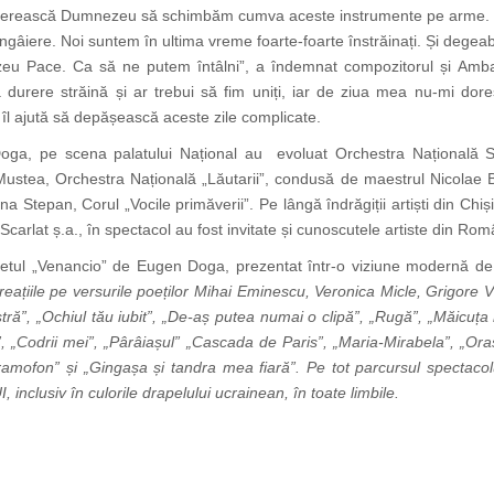
ne ferească Dumnezeu să schimbăm cumva aceste instrumente pe arme. Să
gâiere. Noi suntem în ultima vreme foarte-foarte înstrăinați. Și degea
 Pace. Ca să ne putem întâlni”, a îndemnat compozitorul și Ambas
ă durere străină și ar trebui să fim uniți, iar de ziua mea nu-mi do
 îl ajută să depășească aceste zile complicate.
oga, pe scena palatului Național au evoluat Orchestra Națională S
ustea, Orchestra Națională „Lăutarii”, condusă de maestrul Nicolae 
ona Stepan, Corul „Vocile primăverii”. Pe lângă îndrăgiții artiști din C
 Scarlat ș.a., în spectacol au fost invitate și cunoscutele artiste din R
letul „Venancio” de Eugen Doga, prezentat într-o viziune modernă de 
creațiile pe versurile poeților Mihai Eminescu, Veronica Micle, Grigore
astră”, „Ochiul tău iubit”, „De-aș putea numai o clipă”, „Rugă”, „Măicuț
sc”, „Codrii mei”, „Pârâiașul” „Cascada de Paris”, „Maria-Mirabela”, „Or
ramofon” și „Gingașa și tandra mea fiară”. Pe tot parcursul spectacol
clusiv în culorile drapelului ucrainean, în toate limbile.