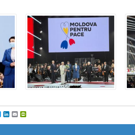
https://propletenie.ru/
cebook
Twitter
LinkedIn
Email
PrintFriendly