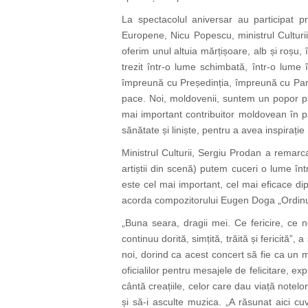
La spectacolul aniversar au participat pre
Europene, Nicu Popescu, ministrul Culturi
oferim unul altuia mărțișoare, alb și roș
trezit într-o lume schimbată, într-o lume
împreună cu Președinția, împreună cu Parl
pace.
Noi, moldovenii, suntem un popor pa
mai important contribuitor moldovean în pat
sănătate și liniște, pentru a avea inspirație 
Ministrul Culturii, Sergiu Prodan a remar
artiștii din scenă) putem cuceri o lume în
este cel mai important, cel mai eficace di
acorda compozitorului Eugen Doga „Ordinul
„Buna seara, dragii mei. Ce fericire, c
continuu dorită, simțită, trăită și fericită
noi, dorind ca
acest concert să fie ca un m
oficialilor pentru mesajele de felicitare, ex
cântă creațiile,
celor care dau viață notel
și să-i asculte muzica. „A răsunat aici c