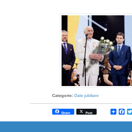
Categorie:
Date jubiliare
Share
Fa
Share
Post