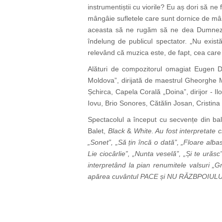
instrumentiștii cu viorile? Eu aș dori să 
mângâie sufletele care sunt dornice de mân
aceasta să ne rugăm să ne dea Dumnezeu
îndelung de publicul spectator. „Nu exist
relevând că muzica este, de fapt, cea care
Alături de compozitorul omagiat Eugen D
Moldova”, dirijată de maestrul Gheorghe M
Șchirca, Capela Corală „Doina”, dirijor - Il
Iovu, Brio Sonores, Cătălin Josan, Cristina
Spectacolul a început cu secvențe din ba
Balet,
Black
&
White. Au fost interpretate 
„Sonet”, „Să țin încă o dată”, „Floare alb
Lie ciocârlie”, „Nunta veselă”, „Și te ură
interpretând la pian renumitele valsuri „G
apărea cuvântul PACE și NU RĂZBPOIULUI, in