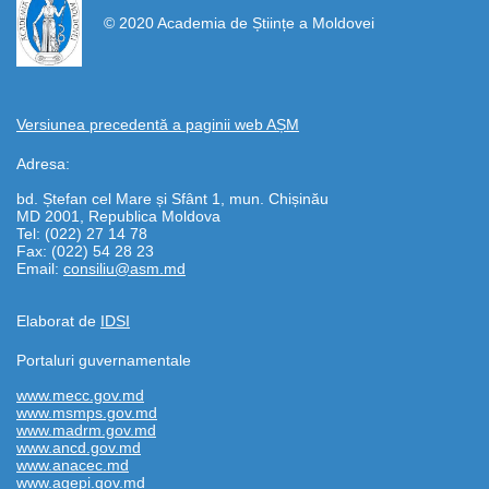
© 2020 Academia de Științe a Moldovei
Versiunea precedentă a paginii web AȘM
Adresa:
bd. Ștefan cel Mare și Sfânt 1, mun. Chișinău
MD 2001, Republica Moldova
Tel: (022) 27 14 78
Fax: (022) 54 28 23
Email:
consiliu@asm.md
Elaborat de
IDSI
Portaluri guvernamentale
www.mecc.gov.md
www.msmps.gov.md
www.madrm.gov.md
www.ancd.gov.md
www.anacec.md
www.agepi.gov.md