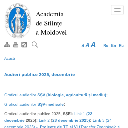
Mergi
la
Toggl
Academia
conţinutul
navig
de Științe
principal
a Moldovei
A
A
A
Ro
En
Ru
Acasă
Audieri publice 2025, decembrie
Graficul audierilor
SȘV (biologie, agricultură și mediu);
Graficul audierilor
SȘV
-medicale
;
Graficul audierilor publice 2025,
SȘEI:
Link 1
(22
decembrie
2025);
Link 2
(
23 decembrie 2025)
;
Link
3 (24
decembrie 2025)
- Proiecte de TT și VI (
Transfer Tehnologic
și