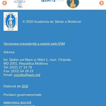
https://propletenie.ru/
© 2020 Academia de Științe a Moldovei
Versiunea precedentă a paginii web AȘM
Adresa:
bd. Ștefan cel Mare și Sfânt 1, mun. Chișinău
MD 2001, Republica Moldova
Tel: (022) 27 14 78
Fax: (022) 54 28 23
Email:
consiliu@asm.md
Elaborat de
IDSI
Portaluri guvernamentale
www.mecc.gov.md
www.msmps.gov.md