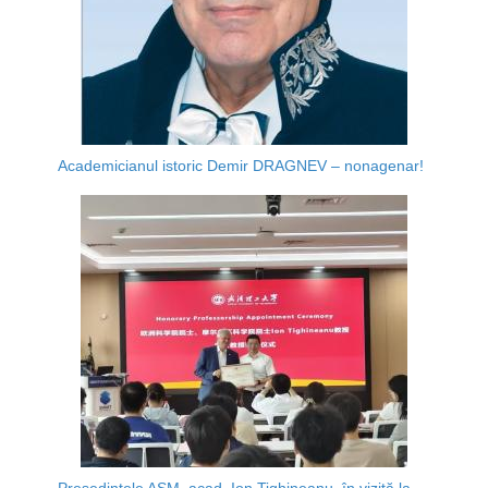
Academicianul istoric Demir DRAGNEV – nonagenar!
Președintele AȘM, acad. Ion Tighineanu, în vizită la