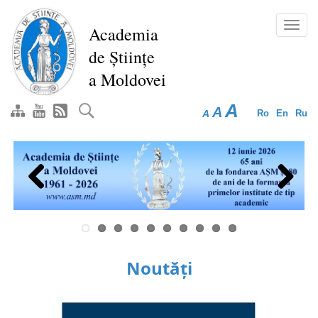
Mergi
la
Toggl
Academia
conţinutul
navig
de Științe
principal
a Moldovei
A
A
A
Ro
En
Ru
Previous
Next
Noutăți