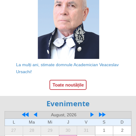
La mulți ani, stimate domnule Academician Veaceslav
Ursachi!
Toate noutățile
Evenimente
August, 2026
L
Ma
Mi
J
V
S
D
27
28
29
30
31
1
2