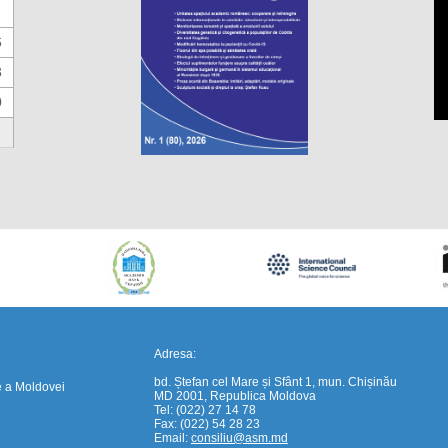
6
3
0
https://propletenie.ru/
Adresa:
bd. Ștefan cel Mare și Sfânt 1, mun. Chișinău
e a Moldovei
MD 2001, Republica Moldova
Tel: (022) 27 14 78
Fax: (022) 54 28 23
Email:
consiliu@asm.md