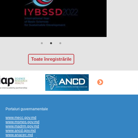
Toate înregistrările
Portaluri guvernamentale
www.mecc.gov.md
www.msmps.gov.md
www.madrm.gov.md
www.ancd.gov.md
www.anacec.md