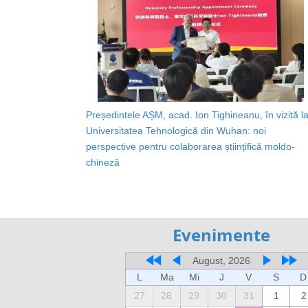
Președintele AȘM, acad. Ion Tighineanu, în vizită l
Universitatea Tehnologică din Wuhan: noi
perspective pentru colaborarea științifică moldo-
chineză
Evenimente
August, 2026
L
Ma
Mi
J
V
S
D
27
28
29
30
31
1
2