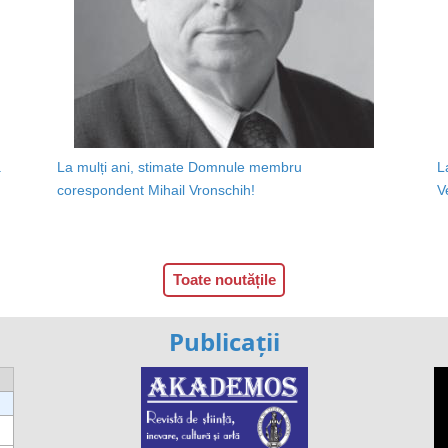
a
La mulți ani, stimate Domnule membru
L
corespondent Mihail Vronschih!
V
Toate noutățile
Publicații