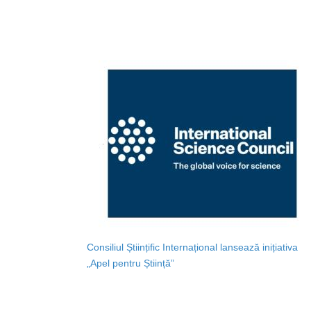
Consiliul Științific Internațional lansează inițiativa
„Apel pentru Știință”