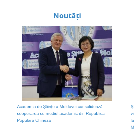
Noutăți
Academia de Științe a Moldovei consolidează
Ș
cooperarea cu mediul academic din Republica
v
Populară Chineză
l
M