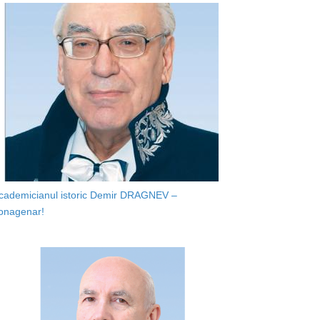
cademicianul istoric Demir DRAGNEV –
onagenar!