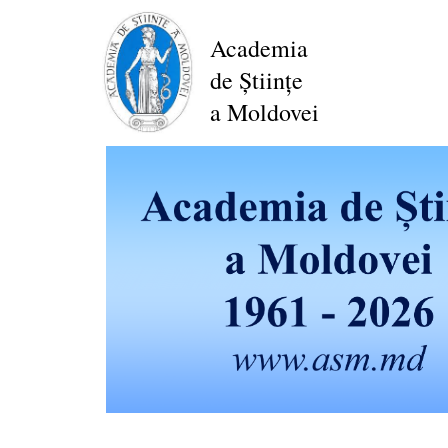
Mergi
la
Academia
conţinutul
de Științe
principal
a Moldovei